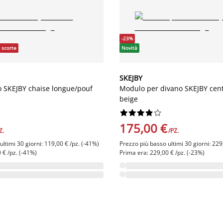
-23%
 scorte
Novità
SKEJBY
 SKEJBY chaise longue/pouf
Modulo per divano SKEJBY cent
beige










175,00 €
Z.
/PZ.
ltimi 30 giorni: 119,00 € /pz. (-41%)
Prezzo più basso ultimi 30 giorni: 229
 € /pz. (-41%)
Prima era: 229,00 € /pz. (-23%)