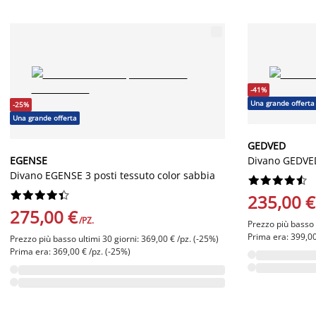
-41%
Una grande offerta
-25%
Una grande offerta
GEDVED
EGENSE
Divano GEDVED
Divano EGENSE 3 posti tessuto color sabbia




















235,00 €
275,00 €
/PZ.
Prezzo più basso u
Prima era: 399,00
Prezzo più basso ultimi 30 giorni: 369,00 € /pz. (-25%)
Prima era: 369,00 € /pz. (-25%)