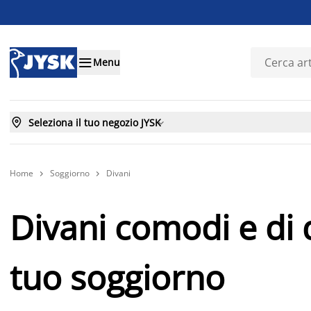

Menu

Seleziona il tuo negozio JYSK

Home
Soggiorno
Divani


Divani comodi e di d
tuo soggiorno