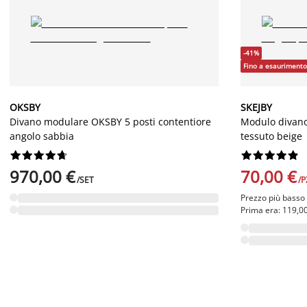
-41%
Fino a esaurimento
OKSBY
SKEJBY
Divano modulare OKSBY 5 posti contentiore
Modulo divano
angolo sabbia
tessuto beige




















970,00 €
70,00 €
/SET
/P
Prezzo più basso u
Prima era: 119,00