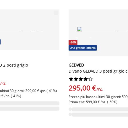
-50%
Una grande offerta
 2 posti grigio
GEDVED
Divano GEDVED 3 posti grigio c










/PZ.
295,00 €
/PZ.
ltimi 30 giorni: 399,00 € /pz. (-41%)
 € /pz. (-41%)
Prezzo più basso ultimi 30 giorni: 599
Prima era: 599,00 € /pz. (-50%)