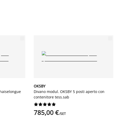
OKSBY
chaiselongue
Divano modul. OKSBY 5 posti aperto con
contenitore tess.sab










785,00 €
/SET