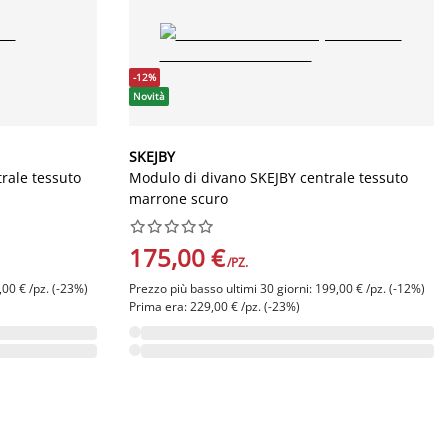
-12%
Novità
SKEJBY
rale tessuto
Modulo di divano SKEJBY centrale tessuto
marrone scuro










175,00 €
/PZ.
,00 € /pz. (-23%)
Prezzo più basso ultimi 30 giorni: 199,00 € /pz. (-12%)
Prima era: 229,00 € /pz. (-23%)