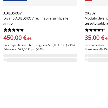
ABILDSKOV
OKSBY
Divano ABILDSKOV reclinabile similpelle
Modulo divano
grigio
tessuto sabbi




















450,00 €
35,00 €
/PZ.
/P
Prezzo più basso ultimi 30 giorni: 599,00 € /pz. (-24%)
Prezzo più basso u
Prima era: 599,00 € /pz. (-24%)
Prima era: 46,95 