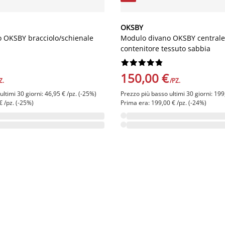
OKSBY
 OKSBY bracciolo/schienale
Modulo divano OKSBY centrale
a
contenitore tessuto sabbia










150,00 €
Z.
/PZ.
ltimi 30 giorni: 46,95 € /pz. (-25%)
Prezzo più basso ultimi 30 giorni: 199
€ /pz. (-25%)
Prima era: 199,00 € /pz. (-24%)