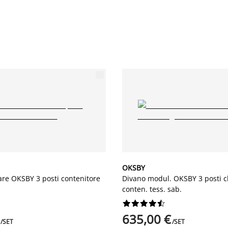
OKSBY
re OKSBY 3 posti contenitore
Divano modul. OKSBY 3 posti 
a
conten. tess. sab.










635,00 €
/SET
/SET