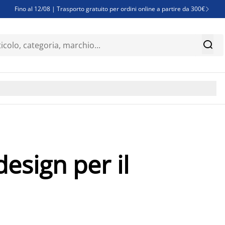
Fino al 12/08 | Trasporto gratuito per ordini online a partire da 300€

Super offerte d'estate | Oltre 1.500 articoli fino al 70%


Finanziamenti - Scegli il piano di rimborso più adatto a te

esign per il