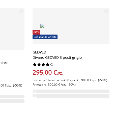
-50%
Una grande offerta
GEDVED
Divano GEDVED 3 posti grigio
hiaro










295,00 €
/PZ.
Prezzo più basso ultimi 30 giorni: 599,00 € /pz. (-50%)
Prima era: 599,00 € /pz. (-50%)
,00 € /pz. (-50%)