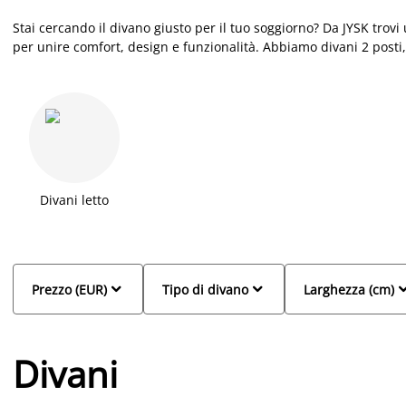
Stai cercando il divano giusto per il tuo soggiorno? Da JYSK trovi
per unire comfort, design e funzionalità. Abbiamo divani 2 posti,
componibili: perfetti sia per spazi piccoli che per ambienti più a
Lo stile scandinavo si riflette nei dettagli: linee pulite, colori ne
divano minimalista o uno più accogliente, potrai arredare il tuo 
Scegli il divano che rispecchia la tua personalità e lasciati ispir
accogliente e rilassante.
Divani letto


Prezzo (EUR)
Tipo di divano
Larghezza (cm)
Divani