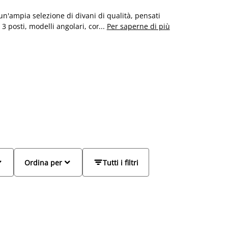
 un'ampia selezione di divani di qualità, pensati
 3 posti, modelli angolari, con chaise longue e
...
Per saperne di più
mpi.
utri e materiali resistenti. Che tu preferisca un
salotto con gusto, senza rinunciare alla comodità.
are dalle nostre soluzioni per creare un’atmosfera



Ordina per
Tutti i filtri