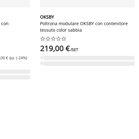
OKSBY
 con
Poltrona modulare OKSBY con contenitore
tessuto color sabbia










219,00 €
/SET
,00 € /pz. (-24%)