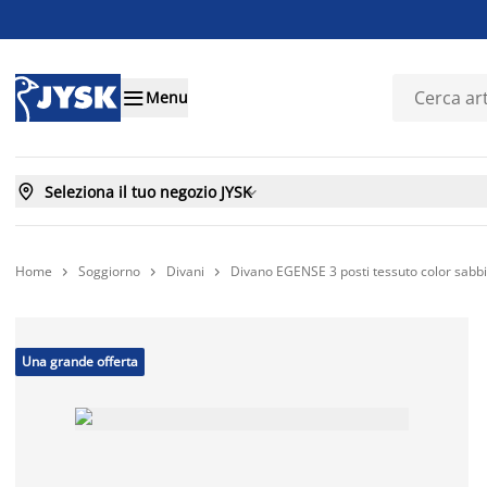

Menu

Seleziona il tuo negozio JYSK

Home
Soggiorno
Divani
Divano EGENSE 3 posti tessuto color sabb



Una grande offerta