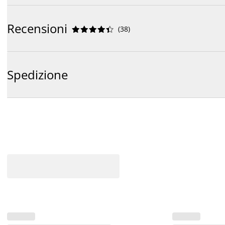
Recensioni
(
38
)










Spedizione