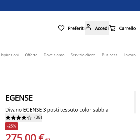



Preferiti
Accedi
Carrello
Ispirazioni
Offerte
Dove siamo
Servizio clienti
Business
Lavoro
EGENSE
Divano EGENSE 3 posti tessuto color sabbia
(
38
)










-25%
275,00 €