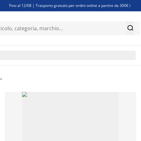
Fino al 12/08 | Trasporto gratuito per ordini online a partire da 300€

Super offerte d'estate | Oltre 1.500 articoli fino al 70%


Finanziamenti - Scegli il piano di rimborso più adatto a te

ia