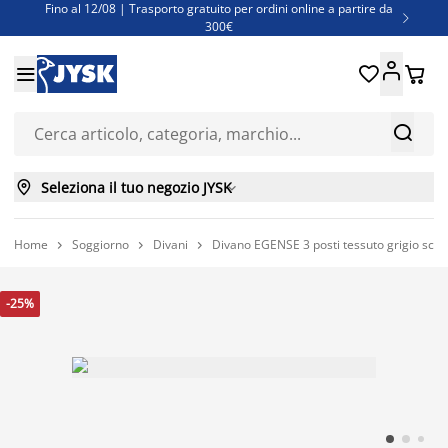
Fino al 12/08 | Trasporto gratuito per ordini online a partire da

300€
Super offerte d'estate | Oltre 1.500 articoli fino al 70%





Finanziamenti - Scegli il piano di rimborso più adatto a te



Seleziona il tuo negozio JYSK

Home
Soggiorno
Divani
Divano EGENSE 3 posti tessuto grigio scur



-25%