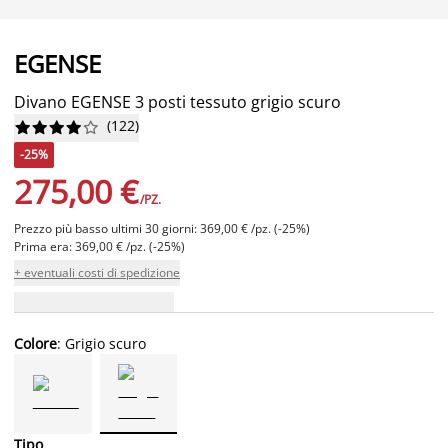
EGENSE
Divano EGENSE 3 posti tessuto grigio scuro
(
122
)










-25%
275,00 €
/PZ.
Prezzo più basso ultimi 30 giorni: 369,00 € /pz. (-25%)
Prima era: 369,00 € /pz. (-25%)
+ eventuali costi di spedizione
Colore
: Grigio scuro
Tipo