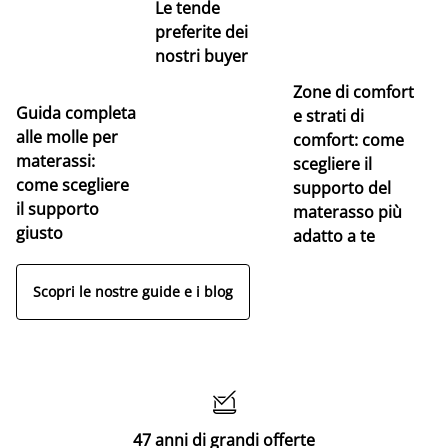
Le tende
preferite dei
nostri buyer
Zone di comfort
Guida completa
Ce
e strati di
alle molle per
pe
comfort: come
materassi:
la
scegliere il
come scegliere
supporto del
il supporto
materasso più
giusto
adatto a te
Scopri le nostre guide e i blog

47 anni di grandi offerte