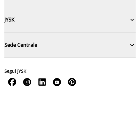

JYSK

Sede Centrale
Segui JYSK




