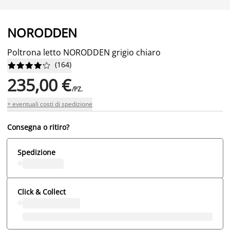
NORODDEN
Poltrona letto NORODDEN grigio chiaro
(
164
)










235,00 €
/PZ.
+ eventuali costi di spedizione
Consegna o ritiro?
Spedizione
Click & Collect