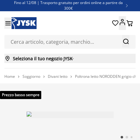
Fino al 12/08 | Trasporto gratuito per ordini online a partire da

300€
Super offerte d'estate | Oltre 1.500 articoli fino al 70%





Finanziamenti - Scegli il piano di rimborso più adatto a te



Seleziona il tuo negozio JYSK

Home
Soggiorno
Divani letto
Poltrona letto NORODDEN grigio chia



Prezzo basso sempre