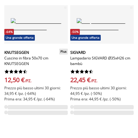
-64%
-50%
Una grande offerta
Una grande offerta
Plus
KNUTSEGGEN
SIGVARD
Cuscino in fibra 50x70 cm
Lampadario SIGVARD Ø35xH26 cm
KNUTSEGGEN
bambù




















12,50 €
22,45 €
/PZ.
/PZ.
Prezzo più basso ultimi 30 giorni:
Prezzo più basso ultimi 30 giorni:
34,95 € /pz. (-64%)
44,95 € /pz. (-50%)
Prima era: 34,95 € /pz. (-64%)
Prima era: 44,95 € /pz. (-50%)