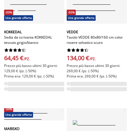
-50%
-50%
Una grande offerta
Una grande offerta
KOKKEDAL
VEDDE
Sedia da scrivania KOKKEDAL
Tavolo VEDDE 80x80/160 cm color
tessuto grigio/bianco
rovere selvatico scuro




















64,45 €
134,00 €
/PZ.
/PZ.
Prezzo più basso ultimi 30 giorni:
Prezzo più basso ultimi 30 giorni:
129,00 € /pz. (-50%)
269,00 € /pz. (-50%)
Prima era: 129,00 € /pz. (-50%)
Prima era: 269,00 € /pz. (-50%)
-50%
Una grande offerta
MARISKO