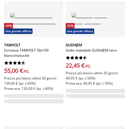
-60%
-50%
Una grande offerta
Una grande offerta
TAMHOLT
GUDHJEM
Scrivania TAMHOLT 50x100
Sedia impilabile GUDHJEM nero
bianco/naturale




















22,45 €
/PZ.
55,00 €
/PZ.
Prezzo più basso ultimi 30 giorni:
Prezzo più basso ultimi 30 giorni:
44,95 € /pz. (-50%)
139,00 € /pz. (-60%)
Prima era: 44,95 € /pz. (-50%)
Prima era: 139,00 € /pz. (-60%)