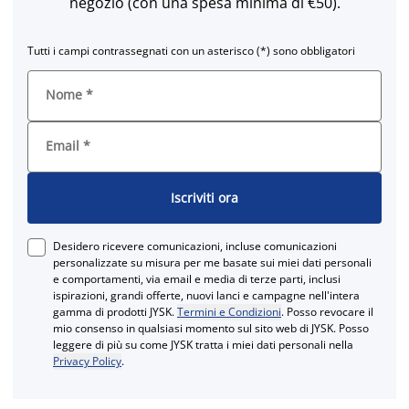
negozio (con una spesa minima di €50).
Tutti i campi contrassegnati con un asterisco (*) sono obbligatori
Nome
*
Email
*
Iscriviti ora
Desidero ricevere comunicazioni, incluse comunicazioni
personalizzate su misura per me basate sui miei dati personali
e comportamenti, via email e media di terze parti, inclusi
ispirazioni, grandi offerte, nuovi lanci e campagne nell'intera
gamma di prodotti JYSK.
Termini e Condizioni
. Posso revocare il
mio consenso in qualsiasi momento sul sito web di JYSK. Posso
leggere di più su come JYSK tratta i miei dati personali nella
Privacy Policy
.