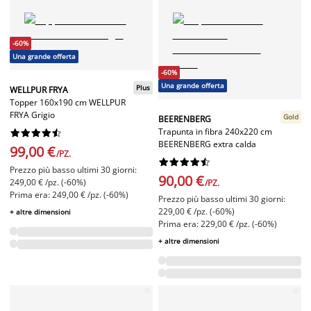
-60%
Una grande offerta
-60%
Una grande offerta
Plus
WELLPUR FRYA
Topper 160x190 cm WELLPUR
FRYA Grigio
Gold
BEERENBERG
Trapunta in fibra 240x220 cm










BEERENBERG extra calda
99,00 €
/PZ.










Prezzo più basso ultimi 30 giorni:
90,00 €
249,00 € /pz. (-60%)
/PZ.
Prima era: 249,00 € /pz. (-60%)
Prezzo più basso ultimi 30 giorni:
229,00 € /pz. (-60%)
+ altre dimensioni
Prima era: 229,00 € /pz. (-60%)
+ altre dimensioni