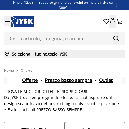
Fino al 12/08 | Trasporto gratuito per ordini online a partire da

300€
Super offerte d'estate | Oltre 1.500 articoli fino al 70%





Finanziamenti - Scegli il piano di rimborso più adatto a te



Seleziona il tuo negozio JYSK

Home
Offerte

Offerte
Prezzo basso sempre
Outlet
TROVA LE MIGLIORI OFFERTE PROPRIO QUI!
Da JYSK trovi sempre grandi offerte. Lasciati ispirare dal
design scandinavo nel nostro blog o universo di ispirazione.
* Esclusi articoli PREZZO BASSO SEMPRE