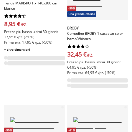
Tenda MARISKO 1 x 140x300 cm
bianco
-50%
Una grande offerta










8,95 €
/PZ.
BROBY
Prezzo più basso ultimi 30 giorni:
Comodino BROBY 1 cassetto color
17,95 € /pz. (-50%)
bambù/bianco
Prima era: 17,95 € /pz. (-50%)










+ altre dimensioni
32,45 €
/PZ.
Prezzo più basso ultimi 30 giorni:
64,95 € /pz. (-50%)
Prima era: 64,95 € /pz. (-50%)
-50%
-61%