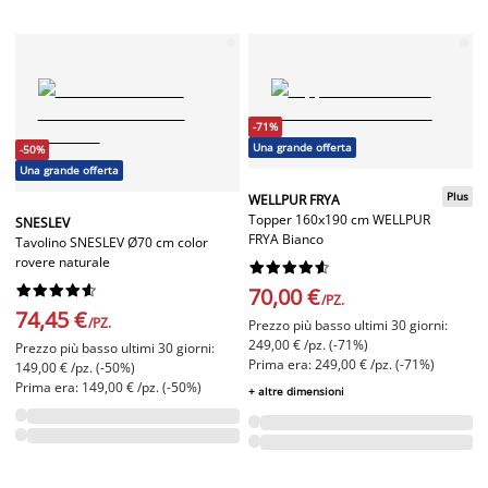
-71%
Una grande offerta
-50%
Una grande offerta
Plus
WELLPUR FRYA
Topper 160x190 cm WELLPUR
SNESLEV
FRYA Bianco
Tavolino SNESLEV Ø70 cm color
rovere naturale




















70,00 €
/PZ.
74,45 €
/PZ.
Prezzo più basso ultimi 30 giorni:
249,00 € /pz. (-71%)
Prezzo più basso ultimi 30 giorni:
Prima era: 249,00 € /pz. (-71%)
149,00 € /pz. (-50%)
Prima era: 149,00 € /pz. (-50%)
+ altre dimensioni