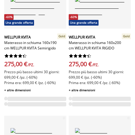
-60%
-60%
Una grande offerta
Una grande offerta
Gold
Gold
WELLPUR KVITA
WELLPUR KVITA
Materasso in schiuma 160x190
Materasso in schiuma 160x200
cm WELLPUR KVITA Semirigido
cm WELLPUR KVITA RIGIDO




















275,00 €
275,00 €
/PZ.
/PZ.
Prezzo più basso ultimi 30 giorni:
Prezzo più basso ultimi 30 giorni:
699,00 € /pz. (-60%)
699,00 € /pz. (-60%)
Prima era: 699,00 € /pz. (-60%)
Prima era: 699,00 € /pz. (-60%)
+ altre dimensioni
+ altre dimensioni