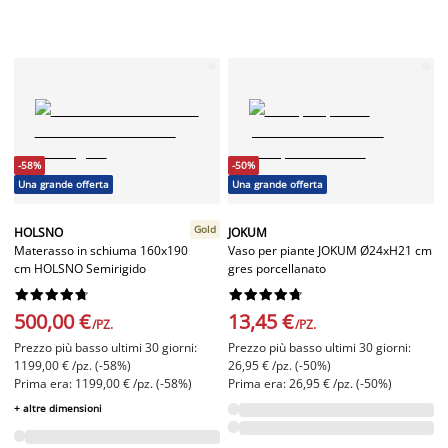
-58%
-50%
Una grande offerta
Una grande offerta
Gold
HOLSNO
JOKUM
Materasso in schiuma 160x190
Vaso per piante JOKUM Ø24xH21 cm
cm HOLSNO Semirigido
gres porcellanato




















500,00 €
13,45 €
/PZ.
/PZ.
Prezzo più basso ultimi 30 giorni:
Prezzo più basso ultimi 30 giorni:
1199,00 € /pz. (-58%)
26,95 € /pz. (-50%)
Prima era: 1199,00 € /pz. (-58%)
Prima era: 26,95 € /pz. (-50%)
+ altre dimensioni