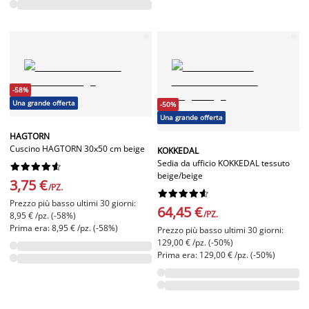
-58%
Una grande offerta
-50%
Una grande offerta
HAGTORN
Cuscino HAGTORN 30x50 cm beige
KOKKEDAL
Sedia da ufficio KOKKEDAL tessuto










beige/beige
3,75 €
/PZ.










Prezzo più basso ultimi 30 giorni:
64,45 €
/PZ.
8,95 € /pz. (-58%)
Prima era: 8,95 € /pz. (-58%)
Prezzo più basso ultimi 30 giorni:
129,00 € /pz. (-50%)
Prima era: 129,00 € /pz. (-50%)