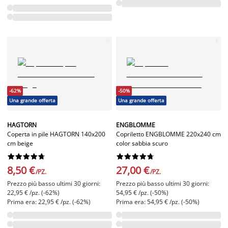
-62%
-50%
Una grande offerta
Una grande offerta
HAGTORN
ENGBLOMME
Coperta in pile HAGTORN 140x200
Copriletto ENGBLOMME 220x240 cm
cm beige
color sabbia scuro




















8,50 €
27,00 €
/PZ.
/PZ.
Prezzo più basso ultimi 30 giorni:
Prezzo più basso ultimi 30 giorni:
22,95 € /pz. (-62%)
54,95 € /pz. (-50%)
Prima era: 22,95 € /pz. (-62%)
Prima era: 54,95 € /pz. (-50%)