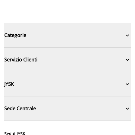

Categorie

Servizio Clienti

JYSK

Sede Centrale
Segui JYSK