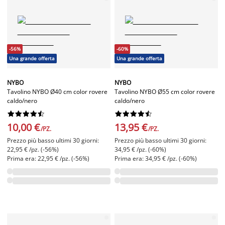
-56%
-60%
Una grande offerta
Una grande offerta
NYBO
NYBO
Tavolino NYBO Ø40 cm color rovere
Tavolino NYBO Ø55 cm color rovere
caldo/nero
caldo/nero




















10,00 €
13,95 €
/PZ.
/PZ.
Prezzo più basso ultimi 30 giorni:
Prezzo più basso ultimi 30 giorni:
22,95 € /pz. (-56%)
34,95 € /pz. (-60%)
Prima era: 22,95 € /pz. (-56%)
Prima era: 34,95 € /pz. (-60%)