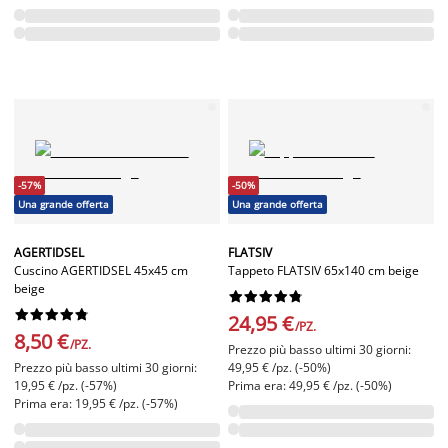
-57%
-50%
Una grande offerta
Una grande offerta
AGERTIDSEL
FLATSIV
Cuscino AGERTIDSEL 45x45 cm
Tappeto FLATSIV 65x140 cm beige
beige




















24,95 €
/PZ.
8,50 €
/PZ.
Prezzo più basso ultimi 30 giorni:
Prezzo più basso ultimi 30 giorni:
49,95 € /pz. (-50%)
19,95 € /pz. (-57%)
Prima era: 49,95 € /pz. (-50%)
Prima era: 19,95 € /pz. (-57%)