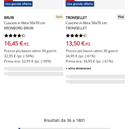
Una grande offerta
Una grande offerta
Gold
Plus
BRURI
TRONFJELLET
Cuscino in fibra 50x70 cm
Cuscino in fibra 50x70 cm
KRONBORG BRURI
TRONFJELLET




















16,45 €
13,50 €
/PZ.
/PZ.
Prezzo più basso ultimi 30 giorni:
Prezzo più basso ultimi 30 giorni:
32,95 € /pz. (-50%)
34,95 € /pz. (-61%)
Prima era: 32,95 € /pz. (-50%)
Prima era: 34,95 € /pz. (-61%)
+ altre dimensioni
Risultati da 36 a 1801