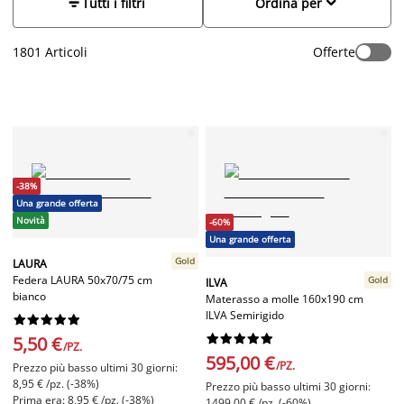


Tutti i filtri
Ordina per
1801
Articoli
Offerte
-38%
Una grande offerta
Novità
-60%
Una grande offerta
Gold
LAURA
Federa LAURA 50x70/75 cm
Gold
ILVA
bianco
Materasso a molle 160x190 cm
ILVA Semirigido




















5,50 €
/PZ.
595,00 €
/PZ.
Prezzo più basso ultimi 30 giorni:
8,95 € /pz. (-38%)
Prezzo più basso ultimi 30 giorni:
Prima era: 8,95 € /pz. (-38%)
1499,00 € /pz. (-60%)