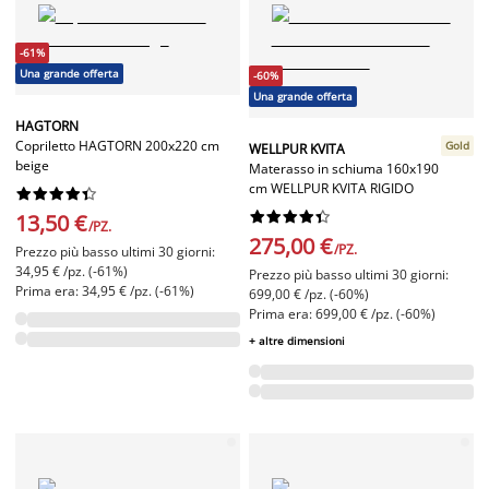
-61%
Una grande offerta
-60%
Una grande offerta
HAGTORN
Copriletto HAGTORN 200x220 cm
Gold
WELLPUR KVITA
beige
Materasso in schiuma 160x190
cm WELLPUR KVITA RIGIDO




















13,50 €
/PZ.
275,00 €
/PZ.
Prezzo più basso ultimi 30 giorni:
34,95 € /pz. (-61%)
Prezzo più basso ultimi 30 giorni:
Prima era: 34,95 € /pz. (-61%)
699,00 € /pz. (-60%)
Prima era: 699,00 € /pz. (-60%)
+ altre dimensioni