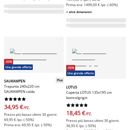
Prima era: 1499,00 € /pz. (-60%)
+ altre dimensioni
-50%
Una grande offerta
-50%
Una grande offerta
Plus
SAUKAMPEN
Trapunta 240x220 cm
LOTUS
SAUKAMPEN calda
Coperta LOTUS 135x195 cm
bianco/grigio




















34,95 €
/PZ.
18,45 €
/PZ.
Prezzo più basso ultimi 30 giorni:
69,95 € /pz. (-50%)
Prezzo più basso ultimi 30 giorni:
Prima era: 69,95 € /pz. (-50%)
36,95 € /pz. (-50%)