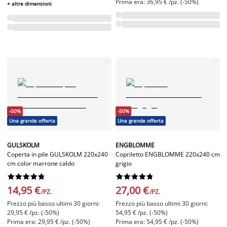
Prima era: 36,95 € /pz. (-50%)
+ altre dimensioni
-50%
-50%
Una grande offerta
Una grande offerta
GULSKOLM
ENGBLOMME
Coperta in pile GULSKOLM 220x240
Copriletto ENGBLOMME 220x240 cm
cm color marrone caldo
grigio




















14,95 €
27,00 €
/PZ.
/PZ.
Prezzo più basso ultimi 30 giorni:
Prezzo più basso ultimi 30 giorni:
29,95 € /pz. (-50%)
54,95 € /pz. (-50%)
Prima era: 29,95 € /pz. (-50%)
Prima era: 54,95 € /pz. (-50%)