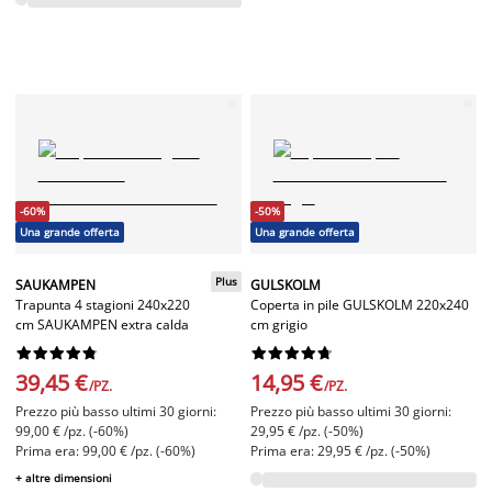
-60%
-50%
Una grande offerta
Una grande offerta
Plus
SAUKAMPEN
GULSKOLM
Trapunta 4 stagioni 240x220
Coperta in pile GULSKOLM 220x240
cm SAUKAMPEN extra calda
cm grigio




















39,45 €
14,95 €
/PZ.
/PZ.
Prezzo più basso ultimi 30 giorni:
Prezzo più basso ultimi 30 giorni:
99,00 € /pz. (-60%)
29,95 € /pz. (-50%)
Prima era: 99,00 € /pz. (-60%)
Prima era: 29,95 € /pz. (-50%)
+ altre dimensioni