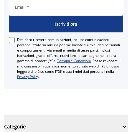
Email
*
Iscriviti ora
Desidero ricevere comunicazioni, incluse comunicazioni
personalizzate su misura per me basate sui miei dati personali
e comportamenti, via email e media di terze parti, inclusi
ispirazioni, grandi offerte, nuovi lanci e campagne nell'intera
gamma di prodotti JYSK.
Termini e Condizioni
. Posso revocare il
mio consenso in qualsiasi momento sul sito web di JYSK. Posso
leggere di più su come JYSK tratta i miei dati personali nella
Privacy Policy
.

Categorie