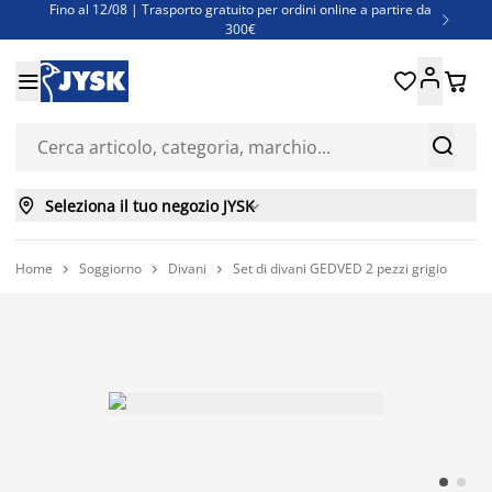
Fino al 12/08 | Trasporto gratuito per ordini online a partire da

300€
Super offerte d'estate | Oltre 1.500 articoli fino al 70%





Finanziamenti - Scegli il piano di rimborso più adatto a te



Seleziona il tuo negozio JYSK

Home
Soggiorno
Divani
Set di divani GEDVED 2 pezzi grigio


