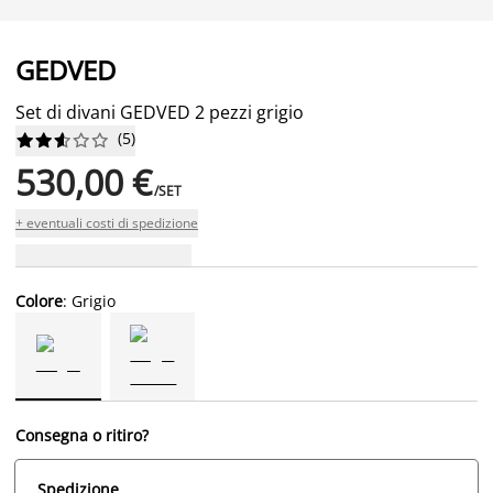
GEDVED
Set di divani GEDVED 2 pezzi grigio
(
5
)










530,00 €
/SET
+ eventuali costi di spedizione
Colore
: Grigio
Consegna o ritiro?
Spedizione