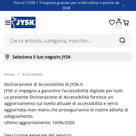
Fino al 12/08 | Trasporto gratuito per ordini online a partire da

300€
Super offerte d'estate | Oltre 1.500 articoli fino al 70%





Finanziamenti - Scegli il piano di rimborso più adatto a te



Seleziona il tuo negozio JYSK

Home
Accessibilità

Dichiarazione di Accessibilità di JYSK.it
JYSK si impegna a garantire l’accessibilità digitale per tutti.
La presente Dichiarazione di Accessibilità fornisce un
aggiornamento sul livello attuale di accessibilità e verrà
aggiornata man mano che proseguiranno le nostre attività di
adeguamento.
Ultimo aggiornamento: 10/06/2026
Descrizione generale del servizio