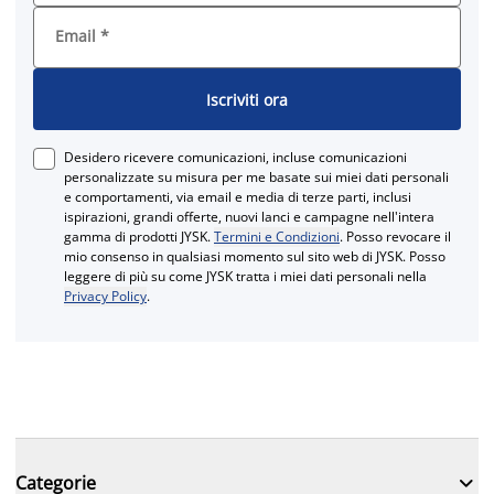
Email
*
Iscriviti ora
Desidero ricevere comunicazioni, incluse comunicazioni
personalizzate su misura per me basate sui miei dati personali
e comportamenti, via email e media di terze parti, inclusi
ispirazioni, grandi offerte, nuovi lanci e campagne nell'intera
gamma di prodotti JYSK.
Termini e Condizioni
. Posso revocare il
mio consenso in qualsiasi momento sul sito web di JYSK. Posso
leggere di più su come JYSK tratta i miei dati personali nella
Privacy Policy
.

Categorie