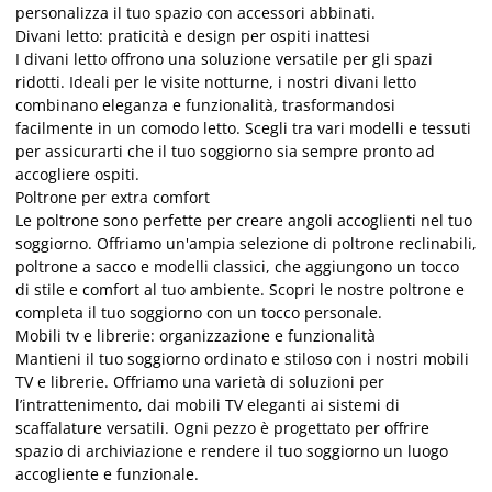
personalizza il tuo spazio con accessori abbinati.
Divani letto: praticità e design per ospiti inattesi
I divani letto offrono una soluzione versatile
per
gli spazi
ridotti. Ideali
per
le visite notturne, i nostri divani letto
combinano eleganza e funzionalità, trasformandosi
facilmente
in
un comodo letto. Scegli tra vari modelli e tessuti
per
assicurarti che il tuo soggiorno sia sempre pronto ad
accogliere ospiti.
Poltrone per extra comfort
Le poltrone sono perfette per creare angoli accoglienti nel tuo
soggiorno. Offriamo un
'ampia selezione di poltrone reclinabili,
poltrone a sacco e modelli classici, che aggiungono un tocco
di stile e comfort al tuo ambiente. Scopri le nostre poltrone e
completa il tuo soggiorno con un tocco personale.
Mobili tv e librerie: organizzazione e funzionalità
Mantieni il tuo soggiorno ordinato e stiloso con i nostri mobili
TV e librerie. Offriamo una varietà di soluzioni
per
l’intrattenimento, dai mobili TV eleganti ai sistemi di
scaffalature versatili. Ogni pezzo è progettato
per
offrire
spazio di archiviazione e rendere il tuo soggiorno un luogo
accogliente e funzionale.