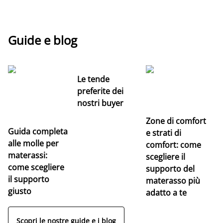
Guide e blog
Le tende
preferite dei
nostri buyer
Zone di comfort
Guida completa
Ce
e strati di
alle molle per
pe
comfort: come
materassi:
la
scegliere il
come scegliere
supporto del
il supporto
materasso più
giusto
adatto a te
Scopri le nostre guide e i blog