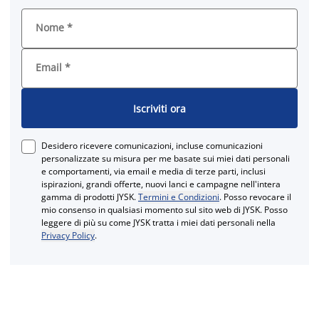
Nome
*
Email
*
Iscriviti ora
Desidero ricevere comunicazioni, incluse comunicazioni
personalizzate su misura per me basate sui miei dati personali
e comportamenti, via email e media di terze parti, inclusi
ispirazioni, grandi offerte, nuovi lanci e campagne nell'intera
gamma di prodotti JYSK.
Termini e Condizioni
. Posso revocare il
mio consenso in qualsiasi momento sul sito web di JYSK. Posso
leggere di più su come JYSK tratta i miei dati personali nella
Privacy Policy
.