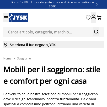
Fino al 12/08 | Trasporto gratuito per ordini online a partire da

300€
Super offerte d'estate | Oltre 1.500 articoli fino al 70%





Finanziamenti - Scegli il piano di rimborso più adatto a te



Seleziona il tuo negozio JYSK

Home
Soggiorno

Mobili per il soggiorno: stile
e comfort per ogni casa
Benvenuto nella nostra selezione di mobili per il soggiorno,
dove il design scandinavo incontra funzionalità. Da divani
spaziosi
a
comodissime poltrone, offriamo una varietà di