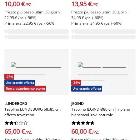
10,00 €
13,95 €
/PZ.
/PZ.
Prezzo più basso ultimi 30 giorni:
Prezzo più basso ultimi 30 giorni:
22,95 € /pz. (-56%)
34,95 € /pz. (-60%)
Prima era: 22,95 € /pz. (-56%)
Prima era: 34,95 € /pz. (-60%)
-27%
Una grande offerta
-39%
Fino a esaurimento scorte
Una grande offerta
LUNDEBORG
JEGIND
Tavolino LUNDEBORG 68x85 cm
Tavolino JEGIND Ø80 cm 1 ripiano
effetto travertino
bianco/col. rov. naturale




















65,00 €
60,00 €
/PZ.
/PZ.
Prezzo più basso ultimi 30 giorni:
Prezzo più basso ultimi 30 giorni: