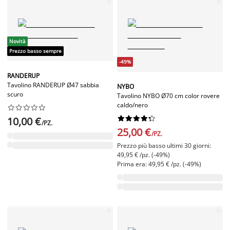
Novità
Prezzo basso sempre
-49%
RANDERUP
Tavolino RANDERUP Ø47 sabbia
NYBO
scuro
Tavolino NYBO Ø70 cm color rovere
caldo/nero




















10,00 €
/PZ.
25,00 €
/PZ.
Prezzo più basso ultimi 30 giorni:
49,95 € /pz. (-49%)
Prima era: 49,95 € /pz. (-49%)