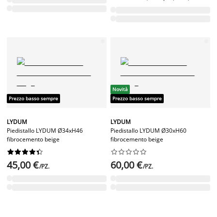
Novità
Prezzo basso sempre
Prezzo basso sempre
LYDUM
LYDUM
Piedistallo LYDUM Ø34xH46
Piedistallo LYDUM Ø30xH60
fibrocemento beige
fibrocemento beige




















45,00 €
60,00 €
/PZ.
/PZ.