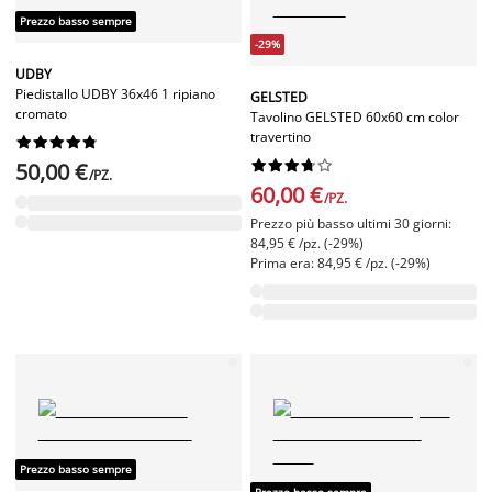
Prezzo basso sempre
-29%
UDBY
Piedistallo UDBY 36x46 1 ripiano
GELSTED
cromato
Tavolino GELSTED 60x60 cm color
travertino




















50,00 €
/PZ.
60,00 €
/PZ.
Prezzo più basso ultimi 30 giorni:
84,95 € /pz. (-29%)
Prima era: 84,95 € /pz. (-29%)
Prezzo basso sempre
Prezzo basso sempre