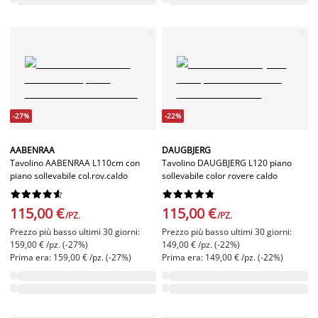
-27%
-22%
AABENRAA
DAUGBJERG
Tavolino AABENRAA L110cm con
Tavolino DAUGBJERG L120 piano
piano sollevabile col.rov.caldo
sollevabile color rovere caldo




















115,00 €
115,00 €
/PZ.
/PZ.
Prezzo più basso ultimi 30 giorni:
Prezzo più basso ultimi 30 giorni:
159,00 € /pz. (-27%)
149,00 € /pz. (-22%)
Prima era: 159,00 € /pz. (-27%)
Prima era: 149,00 € /pz. (-22%)