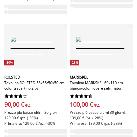
-30%
-28%
ROLSTED
MARKSKEL
Tavolino ROLSTED 58x58/50x50 cm
Tavolino MARKSKEL 60x110 cm
color travertino 2 pz.
bianco/color rovere selv. natur.




















90,00 €
100,00 €
/PZ.
/PZ.
Prezzo più basso ultimi 30 giorni:
Prezzo più basso ultimi 30 giorni:
129,00 € /pz. (-30%)
139,00 € /pz. (-28%)
Prima era: 129,00 € /pz. (-30%)
Prima era: 139,00 € /pz. (-28%)