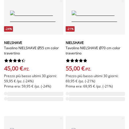
-24%
-21%
NIELSHAVE
NIELSHAVE
Tavolino NIELSHAVE Ø55 cm color
Tavolino NIELSHAVE Ø70 cm color
travertino
travertino




















45,00 €
55,00 €
/PZ.
/PZ.
Prezzo più basso ultimi 30 giorni:
Prezzo più basso ultimi 30 giorni:
59,95 € /pz. (-24%)
69,95 € /pz. (-21%)
Prima era: 59,95 € /pz. (-24%)
Prima era: 69,95 € /pz. (-21%)