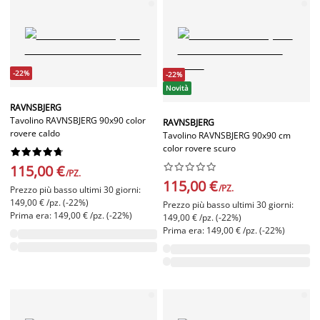
-22%
-22%
Novità
RAVNSBJERG
Tavolino RAVNSBJERG 90x90 color
RAVNSBJERG
rovere caldo
Tavolino RAVNSBJERG 90x90 cm
color rovere scuro




















115,00 €
/PZ.
115,00 €
/PZ.
Prezzo più basso ultimi 30 giorni:
149,00 € /pz. (-22%)
Prezzo più basso ultimi 30 giorni:
Prima era: 149,00 € /pz. (-22%)
149,00 € /pz. (-22%)
Prima era: 149,00 € /pz. (-22%)