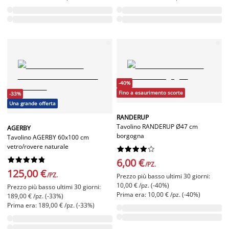
-40%
Fino a esaurimento scorte
-33%
Una grande offerta
RANDERUP
Tavolino RANDERUP Ø47 cm
AGERBY
borgogna
Tavolino AGERBY 60x100 cm
vetro/rovere naturale




















6,00 €
/PZ.
125,00 €
/PZ.
Prezzo più basso ultimi 30 giorni:
10,00 € /pz. (-40%)
Prezzo più basso ultimi 30 giorni:
Prima era: 10,00 € /pz. (-40%)
189,00 € /pz. (-33%)
Prima era: 189,00 € /pz. (-33%)