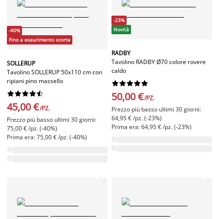
-23%
Novità
-40%
Fino a esaurimento scorte
RADBY
Tavolino RADBY Ø70 colore rovere
SOLLERUP
caldo
Tavolino SOLLERUP 50x110 cm con
ripiani pino massello




















50,00 €
/PZ.
45,00 €
/PZ.
Prezzo più basso ultimi 30 giorni:
64,95 € /pz. (-23%)
Prezzo più basso ultimi 30 giorni:
Prima era: 64,95 € /pz. (-23%)
75,00 € /pz. (-40%)
Prima era: 75,00 € /pz. (-40%)