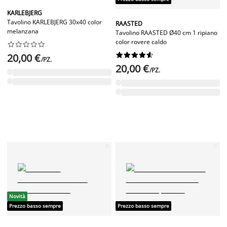
KARLEBJERG
Tavolino KARLEBJERG 30x40 color
RAASTED
melanzana
Tavolino RAASTED Ø40 cm 1 ripiano
color rovere caldo




















20,00 €
/PZ.
20,00 €
/PZ.
Novità
Prezzo basso sempre
Prezzo basso sempre