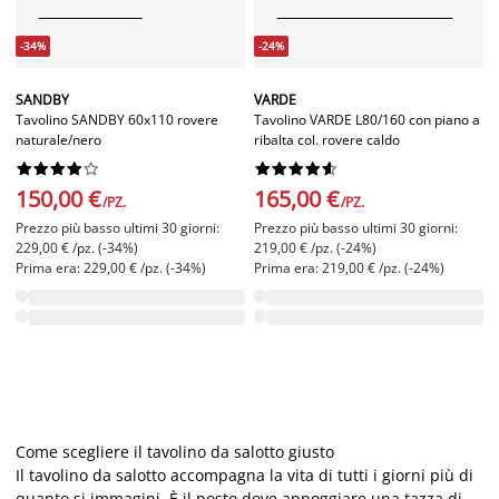
-34%
-24%
SANDBY
VARDE
Tavolino SANDBY 60x110 rovere
Tavolino VARDE L80/160 con piano a
naturale/nero
ribalta col. rovere caldo




















150,00 €
165,00 €
/PZ.
/PZ.
Prezzo più basso ultimi 30 giorni:
Prezzo più basso ultimi 30 giorni:
229,00 € /pz. (-34%)
219,00 € /pz. (-24%)
Prima era: 229,00 € /pz. (-34%)
Prima era: 219,00 € /pz. (-24%)
Come scegliere il tavolino da salotto giusto
Il tavolino da salotto accompagna la vita di tutti i giorni più di
quanto si immagini. È il posto dove appoggiare una tazza di