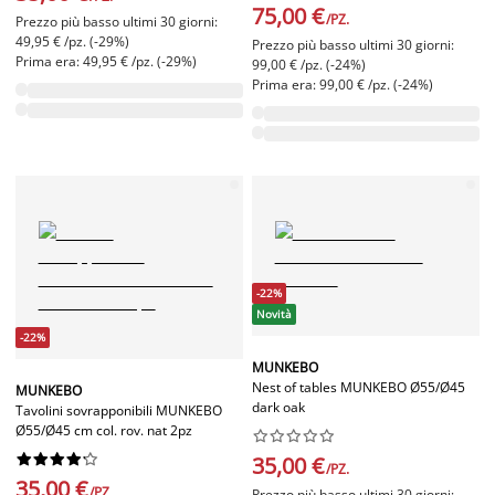
75,00 €
/PZ.
Prezzo più basso ultimi 30 giorni:
49,95 € /pz. (-29%)
Prezzo più basso ultimi 30 giorni:
Prima era: 49,95 € /pz. (-29%)
99,00 € /pz. (-24%)
Prima era: 99,00 € /pz. (-24%)
-22%
Novità
-22%
MUNKEBO
Nest of tables MUNKEBO Ø55/Ø45
MUNKEBO
dark oak
Tavolini sovrapponibili MUNKEBO
Ø55/Ø45 cm col. rov. nat 2pz




















35,00 €
/PZ.
35,00 €
/PZ.
Prezzo più basso ultimi 30 giorni: