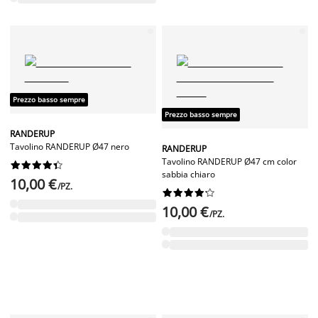
Prezzo basso sempre
Prezzo basso sempre
RANDERUP
Tavolino RANDERUP Ø47 nero
RANDERUP
Tavolino RANDERUP Ø47 cm color










sabbia chiaro
10,00 €
/PZ.










10,00 €
/PZ.