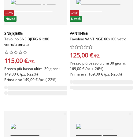
-22%
-26%
Novità
Novità
SNEJBJERG
VANTINGE
Tavolino SNEJBJERG 61x80
Tavolino VANTINGE 60x100 vetro
vetro/cromato




















125,00 €
/PZ.
115,00 €
/PZ.
Prezzo più basso ultimi 30 giorni:
Prezzo più basso ultimi 30 giorni:
169,00 € /pz. (-26%)
149,00 € /pz. (-22%)
Prima era: 169,00 € /pz. (-26%)
Prima era: 149,00 € /pz. (-22%)