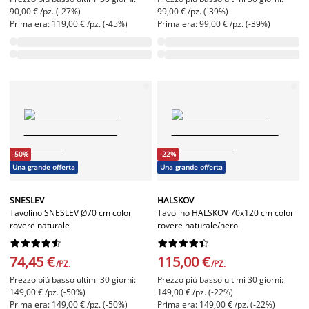
90,00 € /pz. (-27%)
99,00 € /pz. (-39%)
Prima era: 119,00 € /pz. (-45%)
Prima era: 99,00 € /pz. (-39%)
-50%
-22%
Una grande offerta
Una grande offerta
SNESLEV
HALSKOV
Tavolino SNESLEV Ø70 cm color
Tavolino HALSKOV 70x120 cm color
rovere naturale
rovere naturale/nero




















74,45 €
115,00 €
/PZ.
/PZ.
Prezzo più basso ultimi 30 giorni:
Prezzo più basso ultimi 30 giorni:
149,00 € /pz. (-50%)
149,00 € /pz. (-22%)
Prima era: 149,00 € /pz. (-50%)
Prima era: 149,00 € /pz. (-22%)