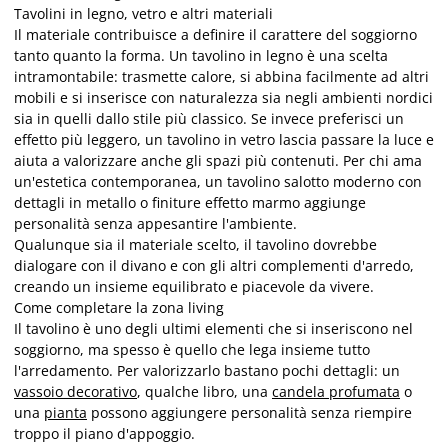
Tavolini in legno, vetro e altri materiali
Il materiale contribuisce a definire il carattere del soggiorno
tanto quanto la forma. Un tavolino in legno è una scelta
intramontabile: trasmette calore, si abbina facilmente ad altri
mobili e si inserisce con naturalezza sia negli ambienti nordici
sia in quelli dallo stile più classico. Se invece preferisci un
effetto più leggero, un tavolino in vetro lascia passare la luce e
aiuta a valorizzare anche gli spazi più contenuti. Per chi ama
un'estetica contemporanea, un tavolino salotto moderno con
dettagli in metallo o finiture effetto marmo aggiunge
personalità senza appesantire l'ambiente.
Qualunque sia il materiale scelto, il tavolino dovrebbe
dialogare con il divano e con gli altri complementi d'arredo,
creando un insieme equilibrato e piacevole da vivere.
Come completare la zona living
Il tavolino è uno degli ultimi elementi che si inseriscono nel
soggiorno, ma spesso è quello che lega insieme tutto
l'arredamento. Per valorizzarlo bastano pochi dettagli: un
vassoio decorativo
, qualche libro, una
candela profumata
o
una
pianta
possono aggiungere personalità senza riempire
troppo il piano d'appoggio.