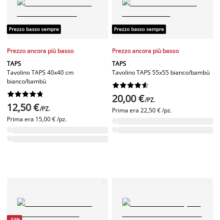
Prezzo basso sempre
Prezzo basso sempre
Prezzo ancora più basso
Prezzo ancora più basso
TAPS
TAPS
Tavolino TAPS 40x40 cm
Tavolino TAPS 55x55 bianco/bambù
bianco/bambù




















20,00 €
/PZ.
12,50 €
/PZ.
Prima era
22,50 € /pz.
Prima era
15,00 € /pz.
-33%