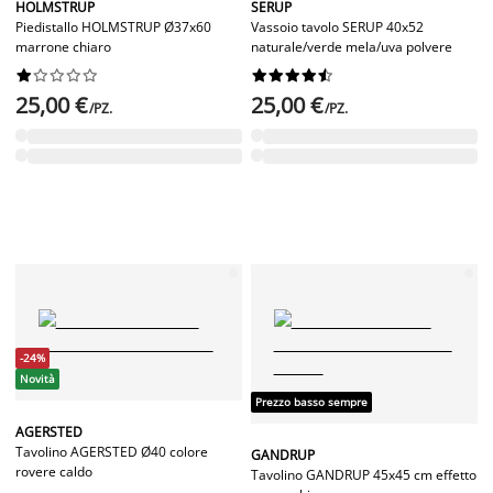
HOLMSTRUP
SERUP
Piedistallo HOLMSTRUP Ø37x60
Vassoio tavolo SERUP 40x52
marrone chiaro
naturale/verde mela/uva polvere




















25,00 €
25,00 €
/PZ.
/PZ.
-24%
Novità
Prezzo basso sempre
AGERSTED
Tavolino AGERSTED Ø40 colore
GANDRUP
rovere caldo
Tavolino GANDRUP 45x45 cm effetto