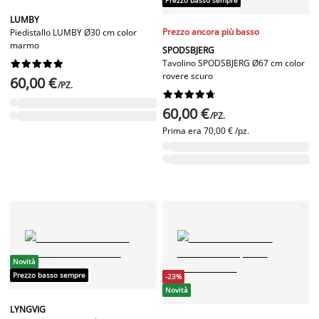
LUMBY
Prezzo ancora più basso
Piedistallo LUMBY Ø30 cm color
marmo
SPODSBJERG
Tavolino SPODSBJERG Ø67 cm color










rovere scuro
60,00 €
/PZ.










60,00 €
/PZ.
Prima era
70,00 € /pz.
Novità
Prezzo basso sempre
-23%
Novità
LYNGVIG