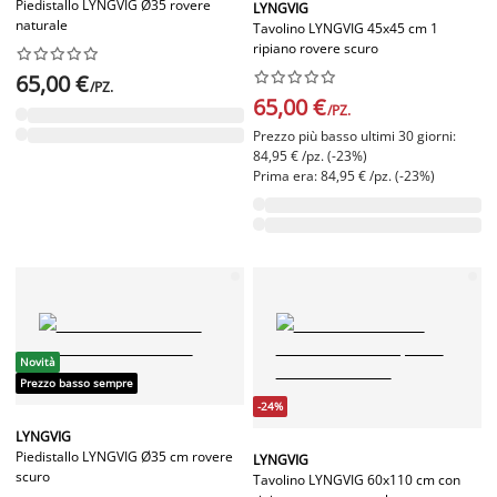
Piedistallo LYNGVIG Ø35 rovere
LYNGVIG
naturale
Tavolino LYNGVIG 45x45 cm 1
ripiano rovere scuro




















65,00 €
/PZ.
65,00 €
/PZ.
Prezzo più basso ultimi 30 giorni:
84,95 € /pz. (-23%)
Prima era: 84,95 € /pz. (-23%)
Novità
Prezzo basso sempre
-24%
LYNGVIG
Piedistallo LYNGVIG Ø35 cm rovere
LYNGVIG
scuro
Tavolino LYNGVIG 60x110 cm con