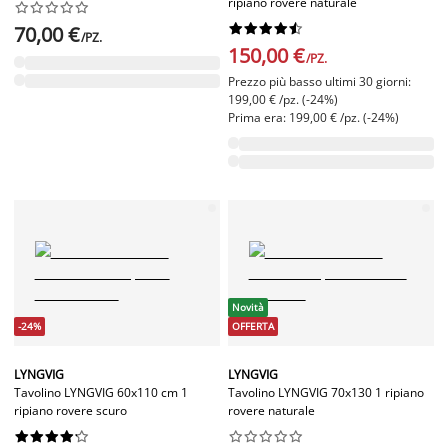
ripiano rovere naturale




















70,00 €
/PZ.
150,00 €
/PZ.
Prezzo più basso ultimi 30 giorni:
199,00 € /pz. (-24%)
Prima era: 199,00 € /pz. (-24%)
Novità
-24%
OFFERTA
LYNGVIG
LYNGVIG
Tavolino LYNGVIG 60x110 cm 1
Tavolino LYNGVIG 70x130 1 ripiano
ripiano rovere scuro
rovere naturale



















