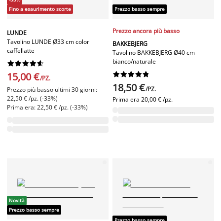
Fino a esaurimento scorte
Prezzo basso sempre
Prezzo ancora più basso
LUNDE
Tavolino LUNDE Ø33 cm color
BAKKEBJERG
caffellatte
Tavolino BAKKEBJERG Ø40 cm
bianco/naturale










15,00 €










/PZ.
18,50 €
/PZ.
Prezzo più basso ultimi 30 giorni:
22,50 € /pz. (-33%)
Prima era
20,00 € /pz.
Prima era: 22,50 € /pz. (-33%)
Novità
Prezzo basso sempre
Prezzo basso sempre