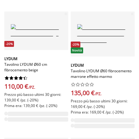
-20%
-20%
Novità
LYDUM
Tavolino LYDUM Ø60 cm
LYDUM
fibrocemento beige
Tavolino LYDUM Ø60 fibrocemento
marrone effetto marmo




















110,00 €
/PZ.
135,00 €
/PZ.
Prezzo più basso ultimi 30 giorni:
139,00 € /pz. (-20%)
Prezzo più basso ultimi 30 giorni:
Prima era: 139,00 € /pz. (-20%)
169,00 € /pz. (-20%)
Prima era: 169,00 € /pz. (-20%)