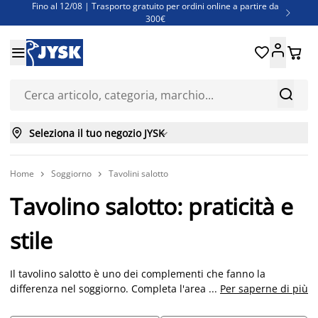
Fino al 12/08 | Trasporto gratuito per ordini online a partire da

300€
Super offerte d'estate | Oltre 1.500 articoli fino al 70%





Finanziamenti - Scegli il piano di rimborso più adatto a te



Seleziona il tuo negozio JYSK

Home
Soggiorno
Tavolini salotto


Tavolino salotto: praticità e
stile
Il tavolino salotto è uno dei complementi che fanno la
differenza nel soggiorno. Completa l'area dedicata al relax,
...
Per saperne di più
offre uno spazio in più per gli oggetti di tutti i giorni e