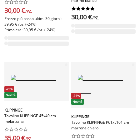
marmo bianco




















30,00 €
/PZ.
30,00 €
/PZ.
Prezzo più basso ultimi 30 giorni:
39,95 € /pz. (-24%)
Prima era: 39,95 € /pz. (-24%)
-29%
Novità
-24%
Novità
KLIPPINGE
Tavolino KLIPPINGE 45x49 cm
KLIPPINGE
melanzana
Tavolino KLIPPINGE P61xL101 cm
marrone chiaro




















35,00 €
/PZ.