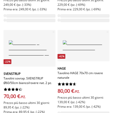
Prezzo più basso ultimi 30 giorni:
Prezzo più basso ultimi 30 giorni:
249,00 € /pz. (-33%)
229,00 € /pz. (-69%)
Prima era: 249,00 € /pz. (-33%)
Prima era: 229,00 € /pz. (-69%)
-42%
-22%
HAGE
Tavolino HAGE 70x70 cm rovere
SVENSTRUP
naturale
Tavolini sovrap. SVENSTRUP
Ø60/50cm bianco/rovere nat. 2 pz.




















80,00 €
/PZ.
70,00 €
/PZ.
Prezzo più basso ultimi 30 giorni:
139,00 € /pz. (-42%)
Prezzo più basso ultimi 30 giorni:
Prima era: 139,00 € /pz. (-42%)
89,95 € /pz. (-22%)
Prima era: 89,95 € /pz. (-22%)