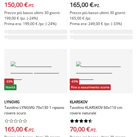
150,00 €
165,00 €
/PZ.
/PZ.
Prezzo più basso ultimi 30 giorni:
Prezzo più basso ultimi 30 giorni:
199,00 € /pz. (-24%)
165,00 € /pz.
Prima era: 199,00 € /pz. (-24%)
Prima era: 249,00 € /pz. (-33%)
-33%
-69%
Novità
Fino a esaurimento scorte
LYNGVIG
KLARSKOV
Tavolino LYNGVIG 70x130 1 ripiano
Tavolino KLARSKOV 60x110 cm
rovere scuro
rovere naturale




















165,00 €
70,00 €
/PZ.
/PZ.