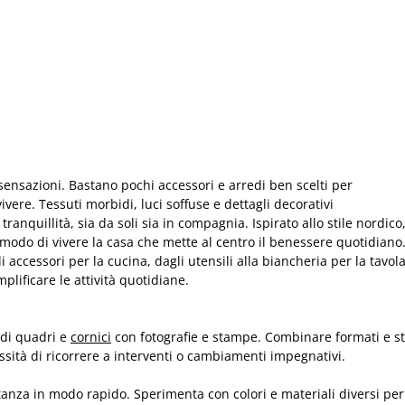
ensazioni. Bastano pochi accessori e arredi ben scelti per
vere. Tessuti morbidi, luci soffuse e dettagli decorativi
ranquillità, sia da soli sia in compagnia. Ispirato allo stile nordico
 modo di vivere la casa che mette al centro il benessere quotidiano
i accessori per la cucina, dagli utensili alla biancheria per la tavola
plificare le attività quotidiane.
 di quadri e
cornici
con fotografie e stampe. Combinare formati e sti
essità di ricorrere a interventi o cambiamenti impegnativi.
stanza in modo rapido. Sperimenta con colori e materiali diversi per