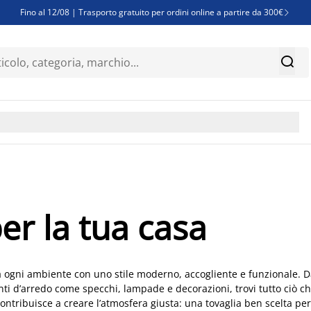
Fino al 12/08 | Trasporto gratuito per ordini online a partire da 300€

Super offerte d'estate | Oltre 1.500 articoli fino al 70%


Finanziamenti - Scegli il piano di rimborso più adatto a te

er la tua casa
ma ogni ambiente con uno stile moderno, accogliente e funzionale. D
enti d’arredo come specchi, lampade e decorazioni, trovi tutto ciò c
 contribuisce a creare l’atmosfera giusta: una tovaglia ben scelta per