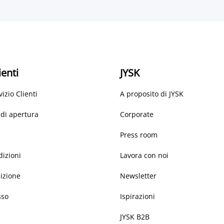
ienti
JYSK
vizio Clienti
A proposito di JYSK
 di apertura
Corporate
Press room
dizioni
Lavora con noi
dizione
Newsletter
sso
Ispirazioni
JYSK B2B