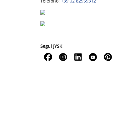
Telefono:
+39 02 82959312
Segui JYSK




