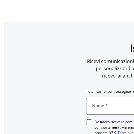
I
Ricevi comunicazioni 
personalizzati ba
riceverai anch
Tutti i campi contrassegnati 
Nome
*
Desidero ricevere comun
comportamenti, via email
prodotti JYSK.
Termini e