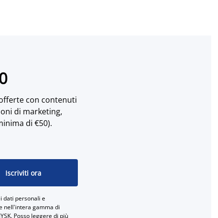
10
 offerte con contenuti
ioni di marketing,
minima di €50).
Iscriviti ora
 dati personali e
ne nell'intera gamma di
JYSK. Posso leggere di più