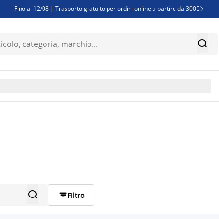
Fino al 12/08 | Trasporto gratuito per ordini online a partire da 300€

Super offerte d'estate | Oltre 1.500 articoli fino al 70%


Finanziamenti - Scegli il piano di rimborso più adatto a te



Filtro