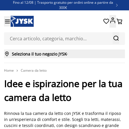
Fino al 12/08 | Trasporto gratuito per ordini online a partire da

300€
Super offerte d'estate | Oltre 1.500 articoli fino al 70%





Finanziamenti - Scegli il piano di rimborso più adatto a te



Seleziona il tuo negozio JYSK

Home
Camera da letto

Idee e ispirazione per la tua
camera da letto
Rinnova la tua camera da letto con JYSK e trasforma il riposo
in un’esperienza di comfort e stile. Scegli tra letti, materassi,
cuscini e tessili coordinati, con design scandinavo e grande