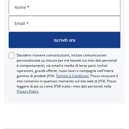
Nome
*
Email
*
Iscriviti ora
Desidero ricevere comunicazioni, incluse comunicazioni
personalizzate su misura per me basate sui miei dati personali
e comportamenti, via email e media di terze parti, inclusi
ispirazioni, grandi offerte, nuovi lanci e campagne nell'intera
gamma di prodotti JYSK.
Termini e Condizioni
. Posso revocare il
mio consenso in qualsiasi momento sul sito web di JYSK. Posso
leggere di più su come JYSK tratta i miei dati personali nella
Privacy Policy
.