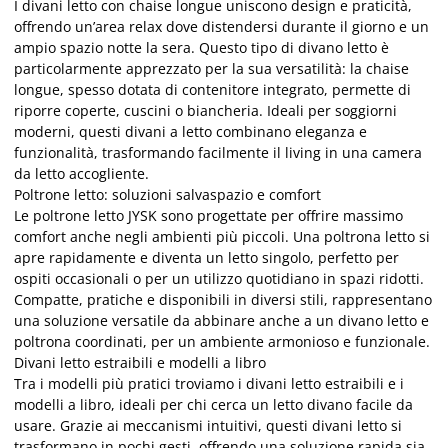
I divani letto con chaise longue uniscono design e praticità,
offrendo un’area relax dove distendersi durante il giorno e un
ampio spazio notte la sera. Questo tipo di divano letto è
particolarmente apprezzato per la sua versatilità: la chaise
longue, spesso dotata di contenitore integrato, permette di
riporre coperte, cuscini o biancheria. Ideali per soggiorni
moderni, questi divani a letto combinano eleganza e
funzionalità, trasformando facilmente il living in una camera
da letto accogliente.
Poltrone letto: soluzioni salvaspazio e comfort
Le poltrone letto JYSK sono progettate per offrire massimo
comfort anche negli ambienti più piccoli. Una poltrona letto si
apre rapidamente e diventa un letto singolo, perfetto per
ospiti occasionali o per un utilizzo quotidiano in spazi ridotti.
Compatte, pratiche e disponibili in diversi stili, rappresentano
una soluzione versatile da abbinare anche a un divano letto e
poltrona coordinati, per un ambiente armonioso e funzionale.
Divani letto estraibili e modelli a libro
Tra i modelli più pratici troviamo i divani letto estraibili e i
modelli a libro, ideali per chi cerca un letto divano facile da
usare. Grazie ai meccanismi intuitivi, questi divani letto si
trasformano in pochi gesti, offrendo una soluzione rapida sia