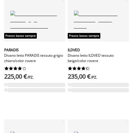
Prezzo basso sempre
Prezzo basso sempre
PARADIS
ILDVED
Divano letto PARADIS tessuto grigio
Divano letto ILDVED tessuto
chiaro/color rovere
beige/color rovere




















225,00 €
235,00 €
/PZ.
/PZ.