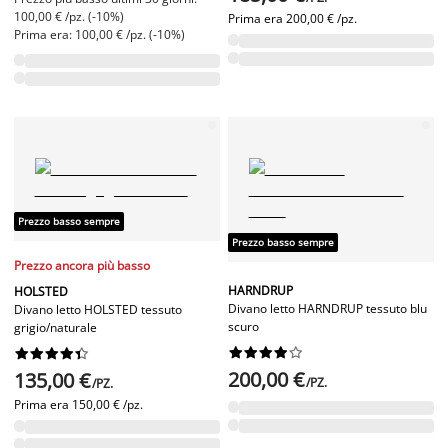
100,00 € /pz. (-10%)
Prima era
200,00 € /pz.
Prima era: 100,00 € /pz. (-10%)
Prezzo basso sempre
Prezzo basso sempre
Prezzo ancora più basso
HARNDRUP
HOLSTED
Divano letto HARNDRUP tessuto blu
Divano letto HOLSTED tessuto
scuro
grigio/naturale




















200,00 €
135,00 €
/PZ.
/PZ.
Prima era
150,00 € /pz.