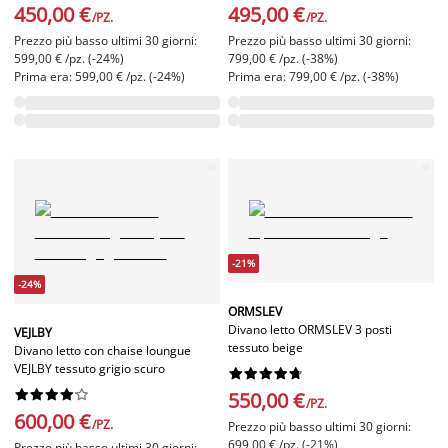
450,00 €
495,00 €
/PZ.
/PZ.
Prezzo più basso ultimi 30 giorni:
Prezzo più basso ultimi 30 giorni:
599,00 € /pz. (-24%)
799,00 € /pz. (-38%)
Prima era: 599,00 € /pz. (-24%)
Prima era: 799,00 € /pz. (-38%)
-21%
-24%
ORMSLEV
Divano letto ORMSLEV 3 posti
VEJLBY
tessuto beige
Divano letto con chaise loungue
VEJLBY tessuto grigio scuro




















550,00 €
/PZ.
600,00 €
/PZ.
Prezzo più basso ultimi 30 giorni:
699,00 € /pz. (-21%)
Prezzo più basso ultimi 30 giorni: