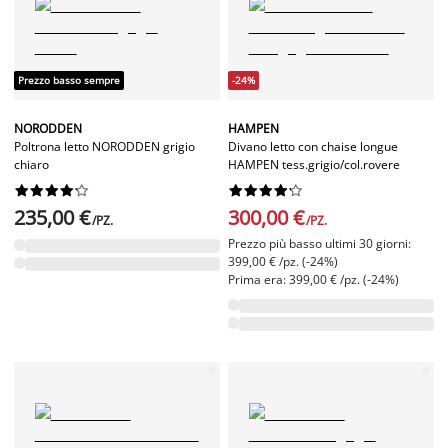
Prezzo basso sempre
-24%
NORODDEN
HAMPEN
Poltrona letto NORODDEN grigio
Divano letto con chaise longue
chiaro
HAMPEN tess.grigio/col.rovere




















235,00 €
300,00 €
/PZ.
/PZ.
Prezzo più basso ultimi 30 giorni:
399,00 € /pz. (-24%)
Prima era: 399,00 € /pz. (-24%)