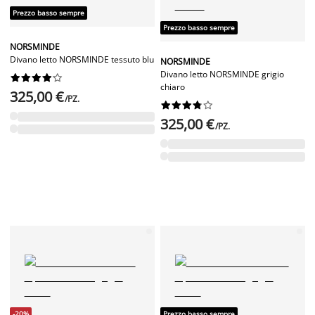
Prezzo basso sempre
Prezzo basso sempre
NORSMINDE
Divano letto NORSMINDE tessuto blu
NORSMINDE
Divano letto NORSMINDE grigio










chiaro
325,00 €
/PZ.










325,00 €
/PZ.
-20%
Prezzo basso sempre