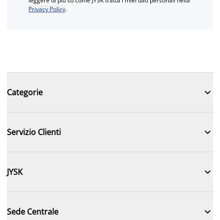
leggere di più su come JYSK tratta i miei dati personali nella
Privacy Policy
.

Categorie

Servizio Clienti

JYSK

Sede Centrale