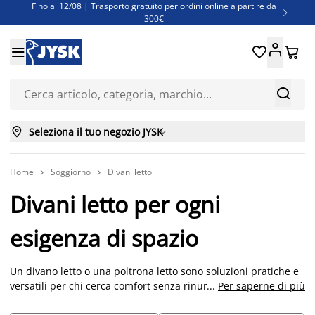
Fino al 12/08 | Trasporto gratuito per ordini online a partire da

300€
Super offerte d'estate | Oltre 1.500 articoli fino al 70%





Finanziamenti - Scegli il piano di rimborso più adatto a te



Seleziona il tuo negozio JYSK

Home
Soggiorno
Divani letto


Divani letto per ogni
esigenza di spazio
Un divano letto o una poltrona letto sono soluzioni pratiche e
versatili per chi cerca comfort senza rinunciare a spazio.
...
Per saperne di più
Perfetti per ospitare amici o rilassarsi, trasformano soggiorni