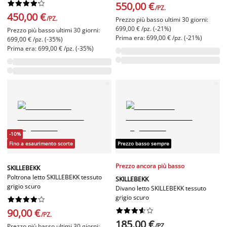










550,00 €
/PZ.
450,00 €
/PZ.
Prezzo più basso ultimi 30 giorni:
699,00 € /pz. (-21%)
Prezzo più basso ultimi 30 giorni:
Prima era: 699,00 € /pz. (-21%)
699,00 € /pz. (-35%)
Prima era: 699,00 € /pz. (-35%)
-10%
Fino a esaurimento scorte
Prezzo basso sempre
Prezzo ancora più basso
SKILLEBEKK
Poltrona letto SKILLEBEKK tessuto
SKILLEBEKK
grigio scuro
Divano letto SKILLEBEKK tessuto
grigio scuro










90,00 €










/PZ.
185,00 €
/PZ.
Prezzo più basso ultimi 30 giorni: