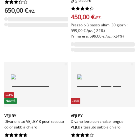
grigio scuro




















650,00 €
/PZ.
450,00 €
/PZ.
Prezzo più basso ultimi 30 giorni:
599,00 € /pz. (-24%)
Prima era: 599,00 € /pz. (-24%)
-24%
Novità
-38%
VEJLBY
VEJLBY
Divano letto VEJLBY 3 posti tessuto
Divano letto con chaise longue
color sabbia chiaro
VEJLBY tessuto sabbia chiaro



















