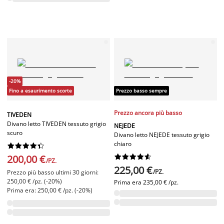
-20%
Fino a esaurimento scorte
Prezzo basso sempre
Prezzo ancora più basso
TIVEDEN
Divano letto TIVEDEN tessuto grigio
NEJEDE
scuro
Divano letto NEJEDE tessuto grigio
chiaro










200,00 €










/PZ.
225,00 €
/PZ.
Prezzo più basso ultimi 30 giorni:
250,00 € /pz. (-20%)
Prima era
235,00 € /pz.
Prima era: 250,00 € /pz. (-20%)