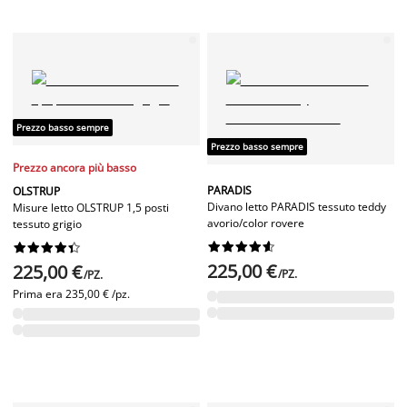
Prezzo basso sempre
Prezzo basso sempre
Prezzo ancora più basso
PARADIS
OLSTRUP
Divano letto PARADIS tessuto teddy
Misure letto OLSTRUP 1,5 posti
avorio/color rovere
tessuto grigio




















225,00 €
225,00 €
/PZ.
/PZ.
Prima era
235,00 € /pz.