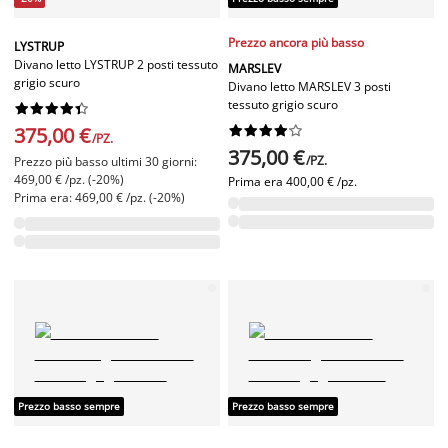
Prezzo ancora più basso
LYSTRUP
Divano letto LYSTRUP 2 posti tessuto
MARSLEV
grigio scuro
Divano letto MARSLEV 3 posti
tessuto grigio scuro










375,00 €










/PZ.
375,00 €
/PZ.
Prezzo più basso ultimi 30 giorni:
469,00 € /pz. (-20%)
Prima era
400,00 € /pz.
Prima era: 469,00 € /pz. (-20%)
Prezzo basso sempre
Prezzo basso sempre