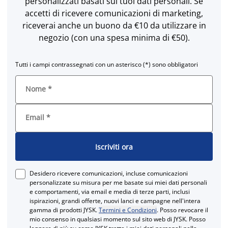
personalizzati basati sui tuoi dati personali. Se
accetti di ricevere comunicazioni di marketing,
riceverai anche un buono da €10 da utilizzare in
negozio (con una spesa minima di €50).
Tutti i campi contrassegnati con un asterisco (*) sono obbligatori
Nome
*
Email
*
Iscriviti ora
Desidero ricevere comunicazioni, incluse comunicazioni
personalizzate su misura per me basate sui miei dati personali
e comportamenti, via email e media di terze parti, inclusi
ispirazioni, grandi offerte, nuovi lanci e campagne nell'intera
gamma di prodotti JYSK.
Termini e Condizioni
. Posso revocare il
mio consenso in qualsiasi momento sul sito web di JYSK. Posso