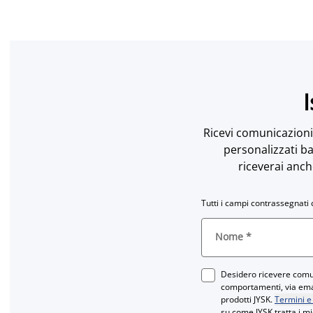
I
Ricevi comunicazioni 
personalizzati ba
riceverai anch
Tutti i campi contrassegnati 
Nome
*
Desidero ricevere comun
comportamenti, via email
prodotti JYSK.
Termini e
su come JYSK tratta i mi