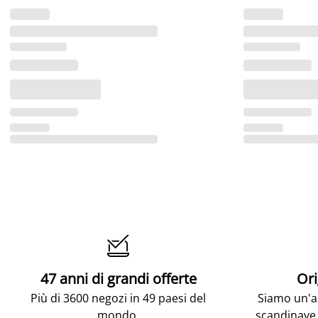

47 anni di grandi offerte
Ori
Più di 3600 negozi in 49 paesi del
Siamo un'az
mondo.
scandinave.