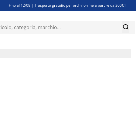
Fino al 12/08 | Trasporto gratuito per ordini online a partire da 300€

Super offerte d'estate | Oltre 1.500 articoli fino al 70%


Finanziamenti - Scegli il piano di rimborso più adatto a te
