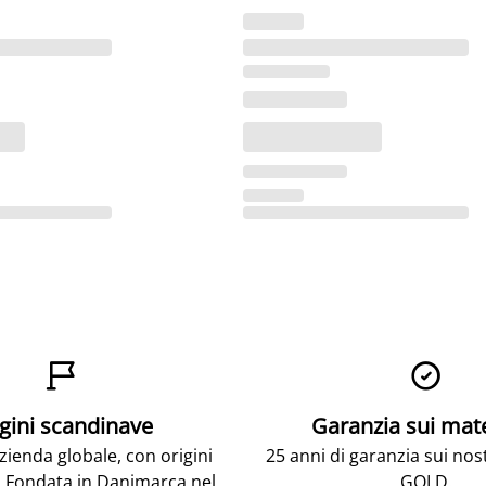


gini scandinave
Garanzia sui mat
ienda globale, con origini
25 anni di garanzia sui nos
 Fondata in Danimarca nel
GOLD.