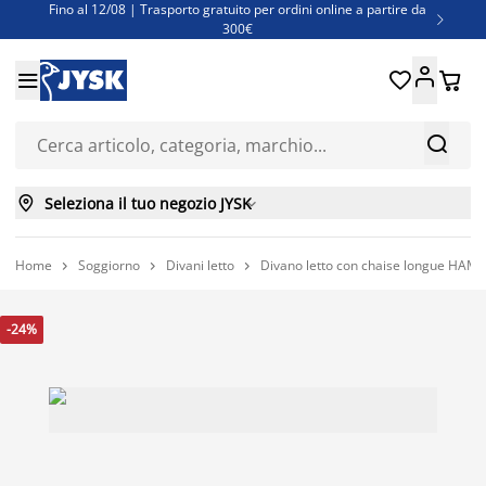
Fino al 12/08 | Trasporto gratuito per ordini online a partire da

300€
Super offerte d'estate | Oltre 1.500 articoli fino al 70%





Finanziamenti - Scegli il piano di rimborso più adatto a te



Seleziona il tuo negozio JYSK

Home
Soggiorno
Divani letto
Divano letto con chaise longue HAMPE



-24%