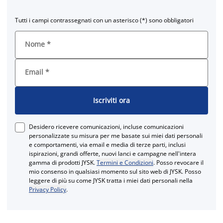
Tutti i campi contrassegnati con un asterisco (*) sono obbligatori
Nome
*
Email
*
Iscriviti ora
Desidero ricevere comunicazioni, incluse comunicazioni
personalizzate su misura per me basate sui miei dati personali
e comportamenti, via email e media di terze parti, inclusi
ispirazioni, grandi offerte, nuovi lanci e campagne nell'intera
gamma di prodotti JYSK.
Termini e Condizioni
. Posso revocare il
mio consenso in qualsiasi momento sul sito web di JYSK. Posso
leggere di più su come JYSK tratta i miei dati personali nella
Privacy Policy
.