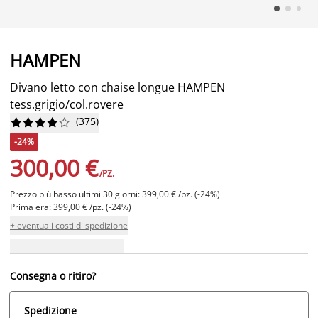
HAMPEN
Divano letto con chaise longue HAMPEN
tess.grigio/col.rovere
(
375
)










-24%
300,00 €
/PZ.
Prezzo più basso ultimi 30 giorni: 399,00 € /pz. (-24%)
Prima era: 399,00 € /pz. (-24%)
+ eventuali costi di spedizione
Consegna o ritiro?
Spedizione