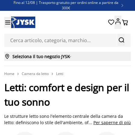
Fino al 12/08 | Trasporto gratuito per ordini online a partire da

300€
Super offerte d'estate | Oltre 1.500 articoli fino al 70%





Finanziamenti - Scegli il piano di rimborso più adatto a te



Seleziona il tuo negozio JYSK

Home
Camera da letto
Letti


Letti: comfort e design per il
tuo sonno
Le strutture letto sono l'elemento centrale della camera da
letto: definiscono lo stile dell'ambiente, offrono il giusto
...
Per saperne di più
supporto alla rete e contribuiscono al tuo comfort quotidiano.