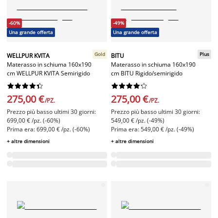
-60%
-49%
Una grande offerta
Una grande offerta
Gold
Plus
WELLPUR KVITA
BITU
Materasso in schiuma 160x190
Materasso in schiuma 160x190
cm WELLPUR KVITA Semirigido
cm BITU Rigido/semirigido




















275,00 €
275,00 €
/PZ.
/PZ.
Prezzo più basso ultimi 30 giorni:
Prezzo più basso ultimi 30 giorni:
699,00 € /pz. (-60%)
549,00 € /pz. (-49%)
Prima era: 699,00 € /pz. (-60%)
Prima era: 549,00 € /pz. (-49%)
+ altre dimensioni
+ altre dimensioni