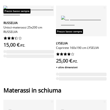
Prezzo basso sempre
RUSSELVA
Unisci-materassi 25x200 cm
Prezzo basso sempre
RUSSELVA










LYSELVA
15,00 €
/PZ.
Coprirete 160x190 cm LYSELVA










25,00 €
/PZ.
+ altre dimensioni
Materassi in schiuma