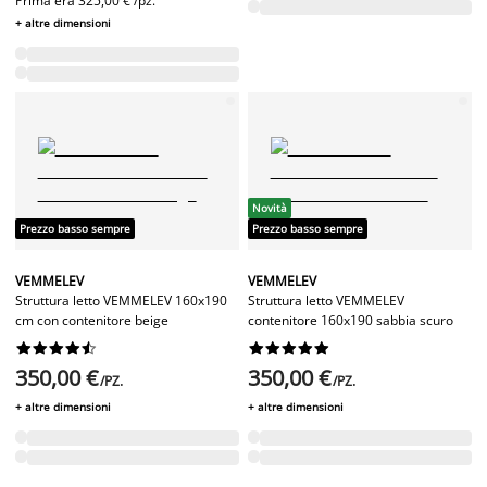
Prima era
325,00 € /pz.
+ altre dimensioni
Novità
Prezzo basso sempre
Prezzo basso sempre
VEMMELEV
VEMMELEV
Struttura letto VEMMELEV 160x190
Struttura letto VEMMELEV
cm con contenitore beige
contenitore 160x190 sabbia scuro




















350,00 €
350,00 €
/PZ.
/PZ.
+ altre dimensioni
+ altre dimensioni