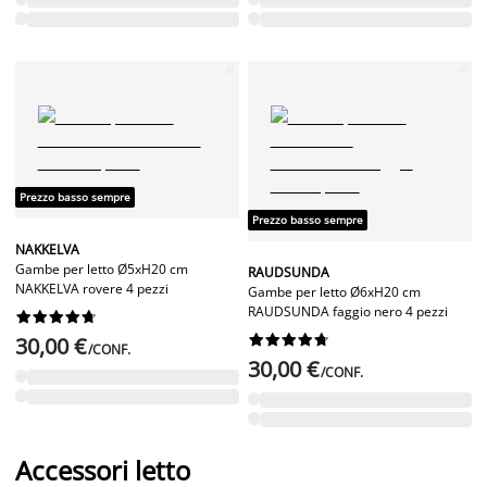
Prezzo basso sempre
Prezzo basso sempre
NAKKELVA
Gambe per letto Ø5xH20 cm
RAUDSUNDA
NAKKELVA rovere 4 pezzi
Gambe per letto Ø6xH20 cm
RAUDSUNDA faggio nero 4 pezzi




















30,00 €
/CONF.
30,00 €
/CONF.
Accessori letto