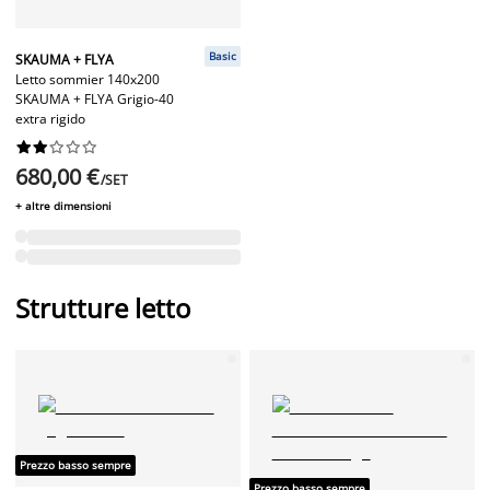
Basic
SKAUMA + FLYA
Letto sommier 140x200
SKAUMA + FLYA Grigio-40
extra rigido










680,00 €
/SET
+ altre dimensioni
Strutture letto
Prezzo basso sempre
Prezzo basso sempre