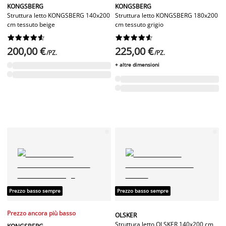
KONGSBERG
KONGSBERG
Struttura letto KONGSBERG 140x200
Struttura letto KONGSBERG 180x200
cm tessuto beige
cm tessuto grigio




















200,00 €
225,00 €
/PZ.
/PZ.
+ altre dimensioni
Prezzo basso sempre
Prezzo basso sempre
Prezzo ancora più basso
OLSKER
Struttura letto OLSKER 140x200 cm