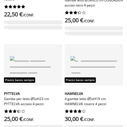
Gambe letto Ø5xH23 cm LOFJORDEN
acciao nero 4 pezzi




















22,50 €
/CONF.
25,00 €
/CONF.
Prezzo basso sempre
Prezzo basso sempre
PYTTELVA
HAMNELVA
Gambe per letto Ø5xH23 cm
4 gambe letto Ø5xH19 cm
PYTTELVA acciaio 4 pezzi
HAMNELVA rovere 4 pezzi




















25,00 €
30,00 €
/CONF.
/CONF.