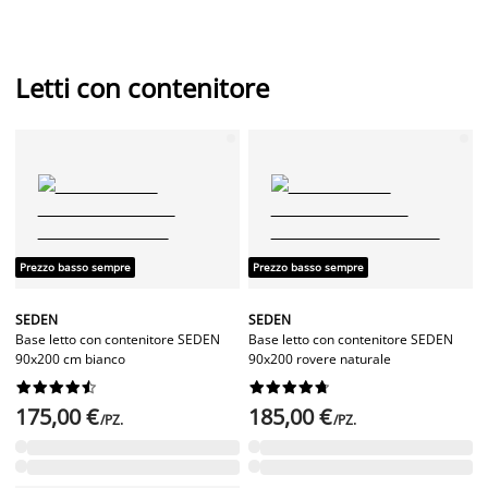
Letti con contenitore
Prezzo basso sempre
Prezzo basso sempre
SEDEN
SEDEN
Base letto con contenitore SEDEN
Base letto con contenitore SEDEN
90x200 cm bianco
90x200 rovere naturale




















175,00 €
185,00 €
/PZ.
/PZ.