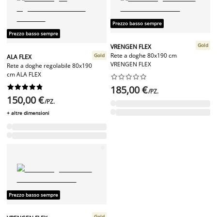
Prezzo basso sempre
Prezzo basso sempre
Gold
VRENGEN FLEX
Rete a doghe 80x190 cm
Gold
ALA FLEX
VRENGEN FLEX
Rete a doghe regolabile 80x190
cm ALA FLEX




















185,00 €
/PZ.
150,00 €
/PZ.
+ altre dimensioni
Prezzo basso sempre
Gold