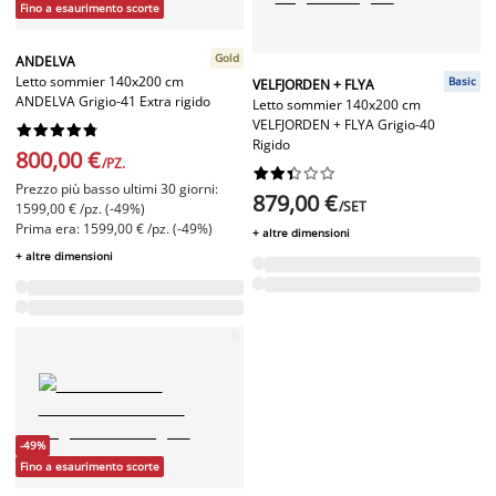
Fino a esaurimento scorte
Gold
ANDELVA
Letto sommier 140x200 cm
Basic
VELFJORDEN + FLYA
ANDELVA Grigio-41 Extra rigido
Letto sommier 140x200 cm
VELFJORDEN + FLYA Grigio-40










Rigido
800,00 €
/PZ.










Prezzo più basso ultimi 30 giorni:
879,00 €
/SET
1599,00 € /pz. (-49%)
Prima era: 1599,00 € /pz. (-49%)
+ altre dimensioni
+ altre dimensioni
-49%
Fino a esaurimento scorte