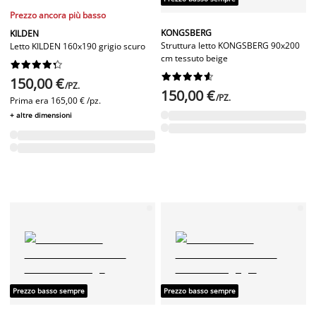
Prezzo ancora più basso
KONGSBERG
KILDEN
Struttura letto KONGSBERG 90x200
Letto KILDEN 160x190 grigio scuro
cm tessuto beige




















150,00 €
/PZ.
150,00 €
/PZ.
Prima era
165,00 € /pz.
+ altre dimensioni
Prezzo basso sempre
Prezzo basso sempre