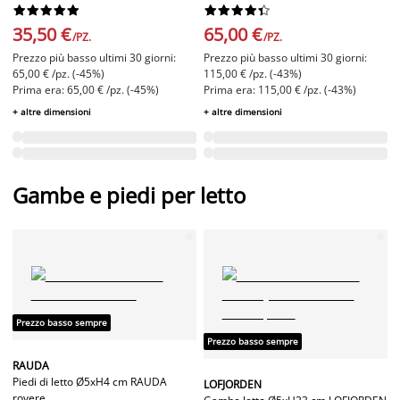




















35,50 €
65,00 €
/PZ.
/PZ.
Prezzo più basso ultimi 30 giorni:
Prezzo più basso ultimi 30 giorni:
65,00 € /pz. (-45%)
115,00 € /pz. (-43%)
Prima era: 65,00 € /pz. (-45%)
Prima era: 115,00 € /pz. (-43%)
+ altre dimensioni
+ altre dimensioni
Gambe e piedi per letto
Prezzo basso sempre
Prezzo basso sempre
RAUDA
Piedi di letto Ø5xH4 cm RAUDA
LOFJORDEN
rovere