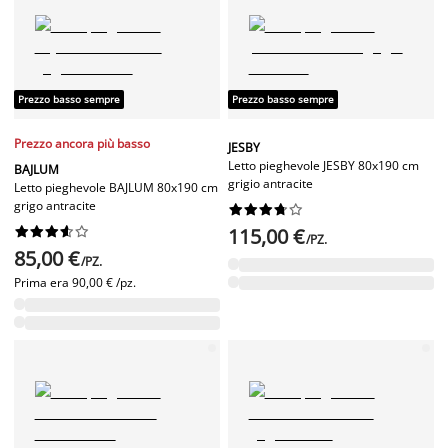
Prezzo basso sempre
Prezzo basso sempre
Prezzo ancora più basso
JESBY
Letto pieghevole JESBY 80x190 cm
BAJLUM
grigio antracite
Letto pieghevole BAJLUM 80x190 cm
grigo antracite




















115,00 €
/PZ.
85,00 €
/PZ.
Prima era
90,00 € /pz.