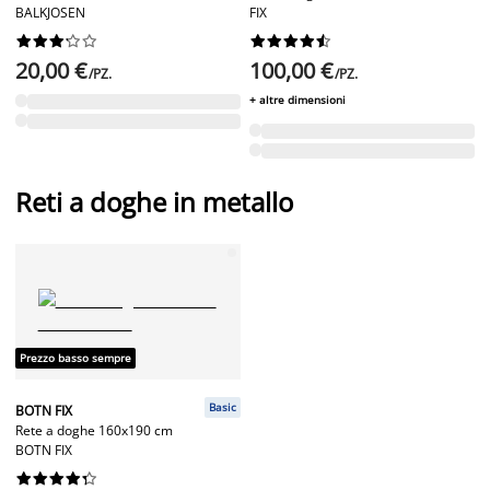
BALKJOSEN
FIX




















20,00 €
100,00 €
/PZ.
/PZ.
+ altre dimensioni
Reti a doghe in metallo
Prezzo basso sempre
Basic
BOTN FIX
Rete a doghe 160x190 cm
BOTN FIX









