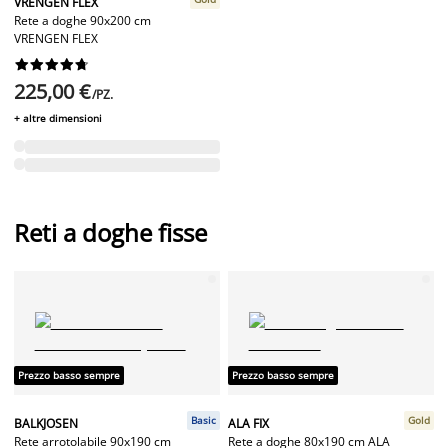
VRENGEN FLEX
Rete a doghe 90x200 cm
VRENGEN FLEX










225,00 €
/PZ.
+ altre dimensioni
Reti a doghe fisse
Prezzo basso sempre
Prezzo basso sempre
Basic
Gold
BALKJOSEN
ALA FIX
Rete arrotolabile 90x190 cm
Rete a doghe 80x190 cm ALA