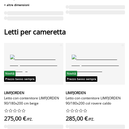
+ altre dimensioni
Letti per cameretta
Novità
Novità
Prezzo basso sempre
Prezzo basso sempre
LIMFJORDEN
LIMFJORDEN
Letto con contenitore LIMFJORDEN
Letto con contenitore LIMFJORDEN
90/180x200 cm beige
90/180x200 col rovere caldo




















275,00 €
285,00 €
/PZ.
/PZ.