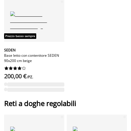
Prezzo basso sempre
SEDEN
Base letto con contenitore SEDEN
90x200 cm beige










200,00 €
/PZ.
Reti a doghe regolabili