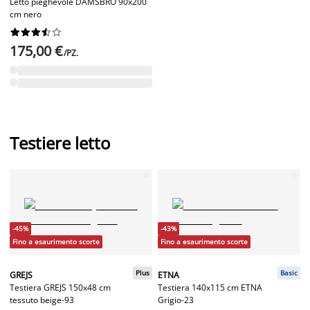
Letto pieghevole DAMSBRO 90x200
cm nero










175,00 €
/PZ.
Testiere letto
-45%
-43%
Fino a esaurimento scorte
Fino a esaurimento scorte
Plus
Basic
GREJS
ETNA
Testiera GREJS 150x48 cm
Testiera 140x115 cm ETNA
tessuto beige-93
Grigio-23