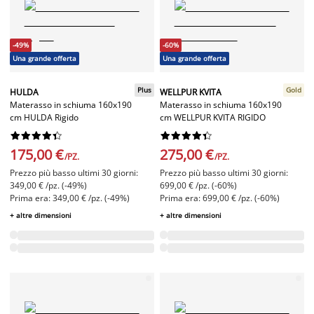
-49%
-60%
Una grande offerta
Una grande offerta
Plus
Gold
HULDA
WELLPUR KVITA
Materasso in schiuma 160x190
Materasso in schiuma 160x190
cm HULDA Rigido
cm WELLPUR KVITA RIGIDO




















175,00 €
275,00 €
/PZ.
/PZ.
Prezzo più basso ultimi 30 giorni:
Prezzo più basso ultimi 30 giorni:
349,00 € /pz. (-49%)
699,00 € /pz. (-60%)
Prima era: 349,00 € /pz. (-49%)
Prima era: 699,00 € /pz. (-60%)
+ altre dimensioni
+ altre dimensioni