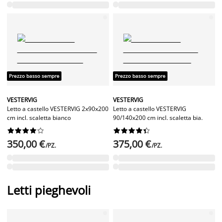
Prezzo basso sempre
Prezzo basso sempre
VESTERVIG
VESTERVIG
Letto a castello VESTERVIG 2x90x200
Letto a castello VESTERVIG
cm incl. scaletta bianco
90/140x200 cm incl. scaletta bia.




















350,00 €
375,00 €
/PZ.
/PZ.
Letti pieghevoli