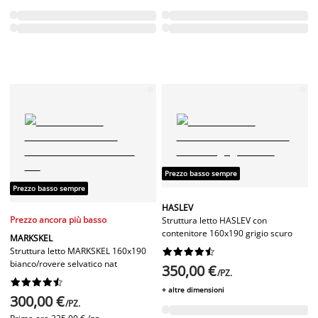
Prezzo basso sempre
Prezzo basso sempre
HASLEV
Prezzo ancora più basso
Struttura letto HASLEV con
contenitore 160x190 grigio scuro
MARKSKEL
Struttura letto MARKSKEL 160x190










bianco/rovere selvatico nat
350,00 €
/PZ.










+ altre dimensioni
300,00 €
/PZ.