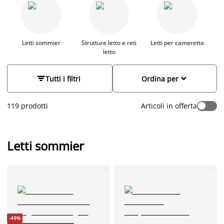
La selezione di letti JYSK è pensata per unire estetica, solidità
e praticità, con soluzioni adatte a ogni spazio e a diverse
abitudini di riposo. In questa sezione trovi letti sommier con o
senza contenitore, strutture letto in legno, modelli con
contenitore o cassetti per ottimizzare lo spazio disponibile,
Letti sommier
Strutture letto e reti
Letti per cameretta
letto
oltre a reti a doghe fisse e regolabili. Che tu stia cercando un
letto singolo, un letto una piazza e mezza o un letto
matrimoniale, da JYSK troverai modelli studiati per garantirti


Tutti i filtri
Ordina per
sostegno e un comfort duraturo nel tempo.
119 prodotti
Articoli in offerta
Letti sommier
-49%