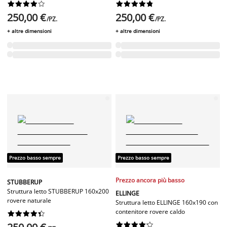




















250,00 €
250,00 €
/PZ.
/PZ.
+ altre dimensioni
+ altre dimensioni
Prezzo basso sempre
Prezzo basso sempre
Prezzo ancora più basso
STUBBERUP
Struttura letto STUBBERUP 160x200
ELLINGE
rovere naturale
Struttura letto ELLINGE 160x190 con
contenitore rovere caldo



















