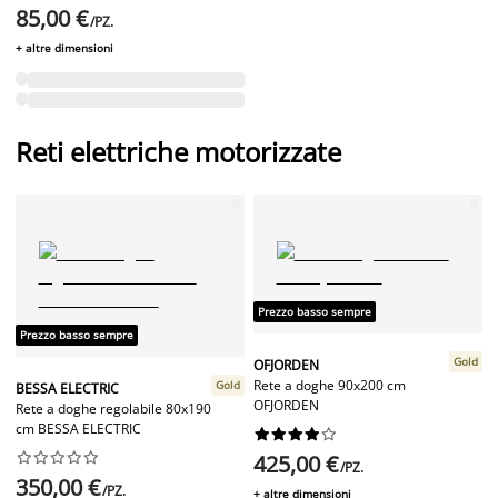
85,00 €
/PZ.
+ altre dimensioni
Reti elettriche motorizzate
Prezzo basso sempre
Prezzo basso sempre
Gold
OFJORDEN
Rete a doghe 90x200 cm
Gold
BESSA ELECTRIC
OFJORDEN
Rete a doghe regolabile 80x190
cm BESSA ELECTRIC




















425,00 €
/PZ.
350,00 €
/PZ.
+ altre dimensioni