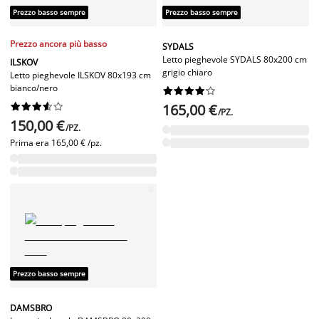
Prezzo basso sempre
Prezzo basso sempre
Prezzo ancora più basso
SYDALS
Letto pieghevole SYDALS 80x200 cm
ILSKOV
grigio chiaro
Letto pieghevole ILSKOV 80x193 cm
bianco/nero




















165,00 €
/PZ.
150,00 €
/PZ.
Prima era
165,00 € /pz.
Prezzo basso sempre
DAMSBRO