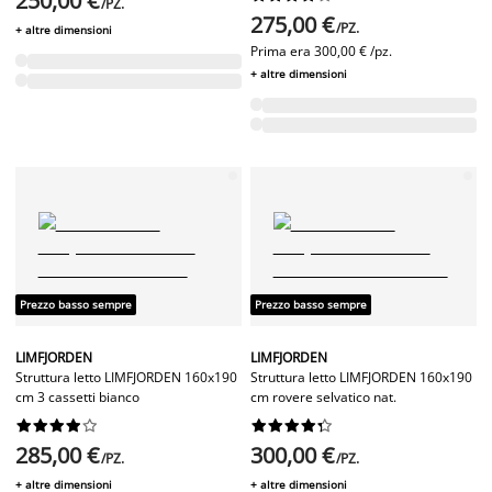
250,00 €
/PZ.
275,00 €
/PZ.
+ altre dimensioni
Prima era
300,00 € /pz.
+ altre dimensioni
Prezzo basso sempre
Prezzo basso sempre
LIMFJORDEN
LIMFJORDEN
Struttura letto LIMFJORDEN 160x190
Struttura letto LIMFJORDEN 160x190
cm 3 cassetti bianco
cm rovere selvatico nat.




















285,00 €
300,00 €
/PZ.
/PZ.
+ altre dimensioni
+ altre dimensioni