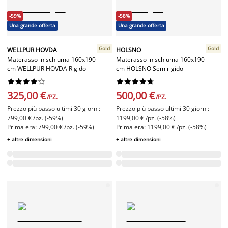
-59%
-58%
Una grande offerta
Una grande offerta
Gold
Gold
WELLPUR HOVDA
HOLSNO
Materasso in schiuma 160x190
Materasso in schiuma 160x190
cm WELLPUR HOVDA Rigido
cm HOLSNO Semirigido




















325,00 €
500,00 €
/PZ.
/PZ.
Prezzo più basso ultimi 30 giorni:
Prezzo più basso ultimi 30 giorni:
799,00 € /pz. (-59%)
1199,00 € /pz. (-58%)
Prima era: 799,00 € /pz. (-59%)
Prima era: 1199,00 € /pz. (-58%)
+ altre dimensioni
+ altre dimensioni