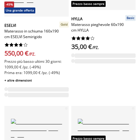
Prezzo basso sempre
-49%
Una grande offerta
Basic
HYLLA
Materasso pieghevole 60x190
Gold
ESELVI
cm HYLLA
Materasso in schiuma 160x190
cm ESELVI Semirigido




















35,00 €
/PZ.
550,00 €
/PZ.
Prezzo più basso ultimi 30 giorni:
1099,00 € /pz. (-49%)
Prima era: 1099,00 € /pz. (-49%)
+ altre dimensioni
Prezzo basso sempre