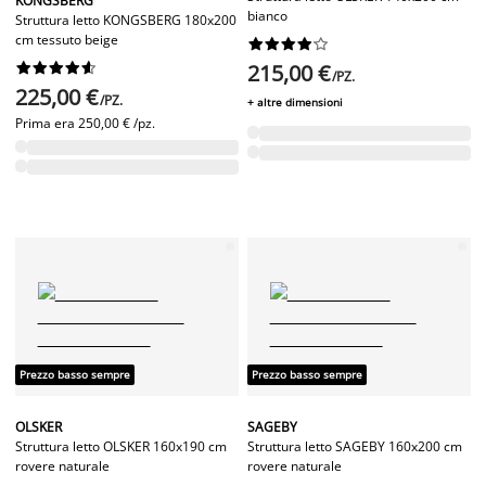
KONGSBERG
bianco
Struttura letto KONGSBERG 180x200
cm tessuto beige




















215,00 €
/PZ.
225,00 €
/PZ.
+ altre dimensioni
Prima era
250,00 € /pz.
Prezzo basso sempre
Prezzo basso sempre
OLSKER
SAGEBY
Struttura letto OLSKER 160x190 cm
Struttura letto SAGEBY 160x200 cm
rovere naturale
rovere naturale