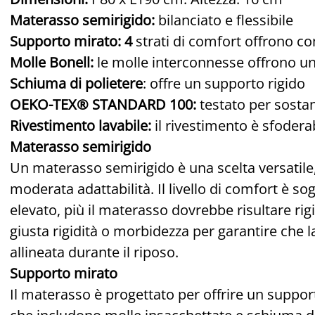
Materasso semirigido:
bilanciato e flessibile
Supporto mirato: 4
strati di comfort offrono c
Molle Bonell:
le molle interconnesse offrono u
Schiuma di polietere
: offre un supporto rigido
OEKO-TEX® STANDARD 100:
testato per sosta
Rivestimento lavabile:
il rivestimento è sfoderab
Materasso semirigido
Un materasso semirigido è una scelta versatile
moderata adattabilità. Il livello di comfort è so
elevato, più il materasso dovrebbe risultare rig
giusta rigidità o morbidezza per garantire che
allineata durante il riposo.
Supporto mirato
Il materasso è progettato per offrire un support