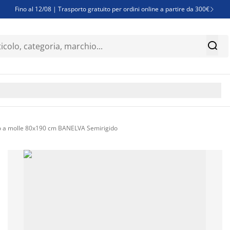
Fino al 12/08 | Trasporto gratuito per ordini online a partire da 300€

Super offerte d'estate | Oltre 1.500 articoli fino al 70%


Finanziamenti - Scegli il piano di rimborso più adatto a te

 a molle 80x190 cm BANELVA Semirigido