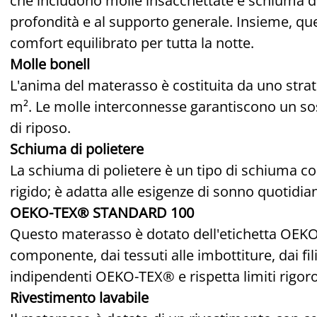
che includono molle insacchettate e schiuma di 
profondità e al supporto generale. Insieme, qu
comfort equilibrato per tutta la notte.
Molle bonell
L'anima del materasso è costituita da uno stra
m². Le molle interconnesse garantiscono un sos
di riposo.
Schiuma di polietere
La schiuma di polietere è un tipo di schiuma 
rigido; è adatta alle esigenze di sonno quotidia
OEKO-TEX® STANDARD 100
Questo materasso è dotato dell'etichetta OEK
componente, dai tessuti alle imbottiture, dai fili 
indipendenti OEKO-TEX® e rispetta limiti rigoro
Rivestimento lavabile