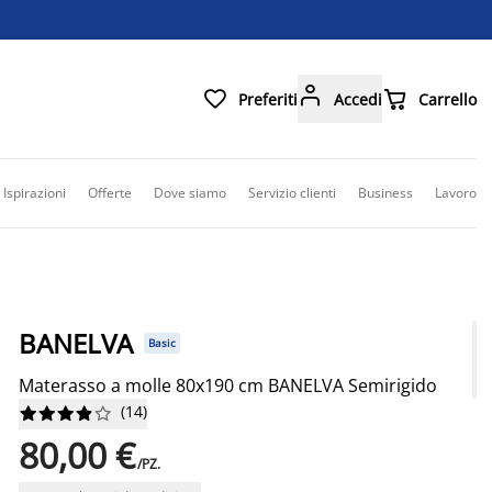



Preferiti
Accedi
Carrello
Ispirazioni
Offerte
Dove siamo
Servizio clienti
Business
Lavoro
BANELVA
Basic
Materasso a molle 80x190 cm BANELVA Semirigido
(
14
)










80,00 €
/PZ.