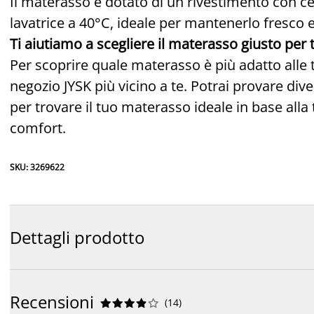
Il materasso è dotato di un rivestimento con ce
lavatrice a 40°C, ideale per mantenerlo fresco e
Ti aiutiamo a scegliere il materasso giusto per 
Per scoprire quale materasso è più adatto alle t
negozio JYSK più vicino a te. Potrai provare dive
per trovare il tuo materasso ideale in base alla 
comfort.
SKU: 3269622
Dettagli prodotto
Recensioni
(
14
)









