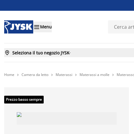

Menu

Seleziona il tuo negozio JYSK

Home
Camera da letto
Materassi
Materassi a molle
Materasso




Prezzo basso sempre