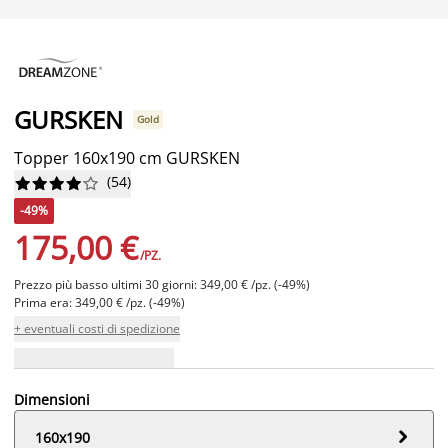
GURSKEN
Gold
Topper 160x190 cm GURSKEN
(
54
)










-49%
175,00 €
/PZ.
Prezzo più basso ultimi 30 giorni: 349,00 € /pz. (-49%)
Prima era: 349,00 € /pz. (-49%)
+ eventuali costi di spedizione
Dimensioni

160x190