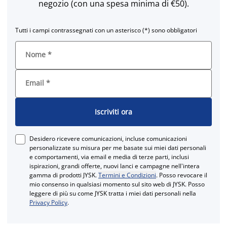
negozio (con una spesa minima di €50).
Tutti i campi contrassegnati con un asterisco (*) sono obbligatori
Nome
*
Email
*
Iscriviti ora
Desidero ricevere comunicazioni, incluse comunicazioni
personalizzate su misura per me basate sui miei dati personali
e comportamenti, via email e media di terze parti, inclusi
ispirazioni, grandi offerte, nuovi lanci e campagne nell'intera
gamma di prodotti JYSK.
Termini e Condizioni
. Posso revocare il
mio consenso in qualsiasi momento sul sito web di JYSK. Posso
leggere di più su come JYSK tratta i miei dati personali nella
Privacy Policy
.