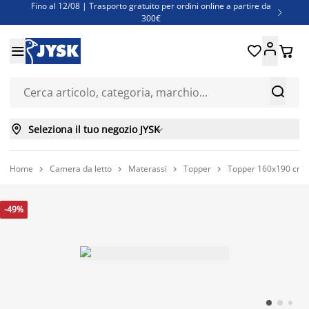
Fino al 12/08 | Trasporto gratuito per ordini online a partire da

300€
Super offerte d'estate | Oltre 1.500 articoli fino al 70%





Finanziamenti - Scegli il piano di rimborso più adatto a te



Seleziona il tuo negozio JYSK

Home
Camera da letto
Materassi
Topper
Topper 160x190 cm




-49%