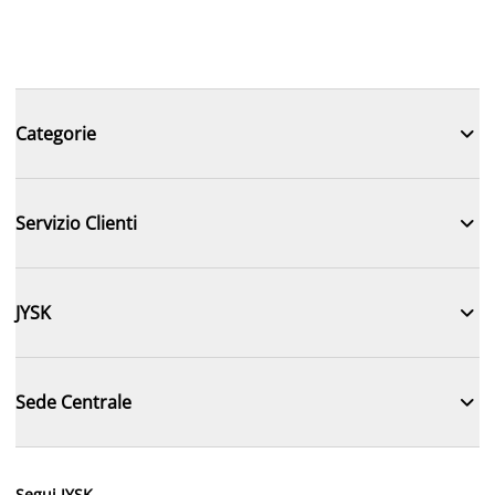

Categorie

Servizio Clienti

JYSK

Sede Centrale
Segui JYSK