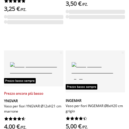










3,50 €
/PZ.
3,25 €
/PZ.
Prezzo basso sempre
Prezzo basso sempre
Prezzo ancora più basso
INGEMAR
YNGVAR
Vaso per fiori INGEMAR Ø8xH20 cm
Vaso per fiori YNGVAR Ø12xH21 cm
grigio
marrone




















5,00 €
4,00 €
/PZ.
/PZ.