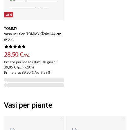
-28%
TOMMY
Vaso per fiori TOMMY Ø26xH44 cm
grigio










28,50 €
/PZ.
Prezzo più basso ultimi 30 giorni:
39,95 € /pz. (-28%)
Prima era: 39,95 € /pz. (-28%)
Vasi per piante