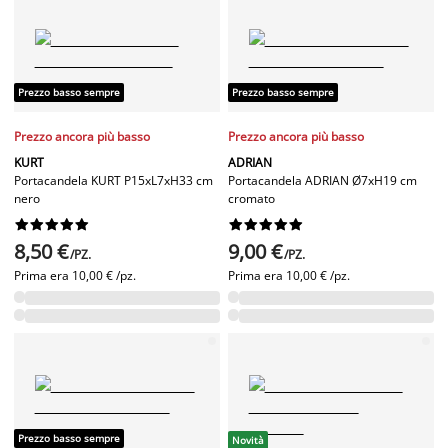
Prezzo basso sempre
Prezzo basso sempre
Prezzo ancora più basso
Prezzo ancora più basso
KURT
ADRIAN
Portacandela KURT P15xL7xH33 cm
Portacandela ADRIAN Ø7xH19 cm
nero
cromato




















8,50 €
9,00 €
/PZ.
/PZ.
Prima era
10,00 € /pz.
Prima era
10,00 € /pz.
Prezzo basso sempre
Novità