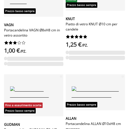
Prezzo basso sempre
Prezzo basso sempre
KNUT
Piatto di vetro KNUT Ø10 cm per
VAGN
candele
Portacandelina VAGN Ø8xH8 cm in
vetro assortito




















1,25 €
/PZ.
1,00 €
/PZ.
Prezzo basso sempre
Fino a esaurimento scorte
Prezzo basso sempre
ALLAN
Portacandelina ALLAN Ø10xH8 cm
GUDMAN
marrone