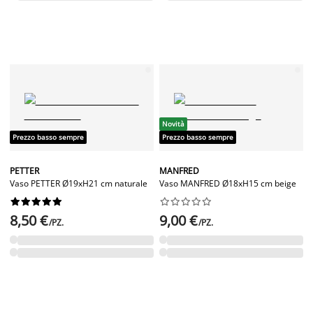
Novità
Prezzo basso sempre
Prezzo basso sempre
PETTER
MANFRED
Vaso PETTER Ø19xH21 cm naturale
Vaso MANFRED Ø18xH15 cm beige




















8,50 €
9,00 €
/PZ.
/PZ.