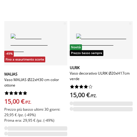
Novità
Prezzo basso sempre
-49%
Fino a esaurimento scorte
ULRIK
Vaso decorativo ULRIK Ø20xH17cm
MALIAS
verde
Vaso MALIAS Ø22xH30 cm color
ottone




















15,00 €
/PZ.
15,00 €
/PZ.
Prezzo più basso ultimi 30 giorni:
29,95 € /pz. (-49%)
Prima era: 29,95 € /pz. (-49%)