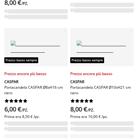
8,00 €
/PZ.
Prezzo basso sempre
Prezzo basso sempre
Prezzo ancora più basso
Prezzo ancora più basso
CASPAR
CASPAR
Portacandela CASPAR Ø8xH16 cm
Portacandela CASPAR Ø10xH21 cm
nero
nero




















6,00 €
8,00 €
/PZ.
/PZ.
Prima era
8,50 € /pz.
Prima era
10,00 € /pz.