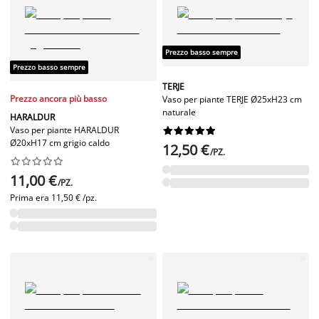
Prezzo basso sempre
Prezzo basso sempre
TERJE
Prezzo ancora più basso
Vaso per piante TERJE Ø25xH23 cm
naturale
HARALDUR
Vaso per piante HARALDUR










Ø20xH17 cm grigio caldo
12,50 €
/PZ.










11,00 €
/PZ.
Prima era
11,50 € /pz.