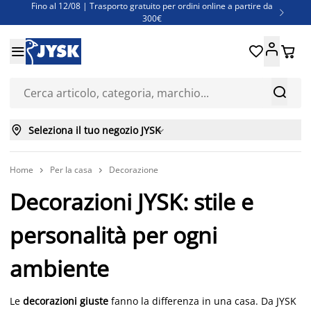
Fino al 12/08 | Trasporto gratuito per ordini online a partire da

300€
Super offerte d'estate | Oltre 1.500 articoli fino al 70%





Finanziamenti - Scegli il piano di rimborso più adatto a te



Seleziona il tuo negozio JYSK

Home
Per la casa
Decorazione


Decorazioni JYSK: stile e
personalità per ogni
ambiente
Le
decorazioni giuste
fanno la differenza in una casa. Da JYSK