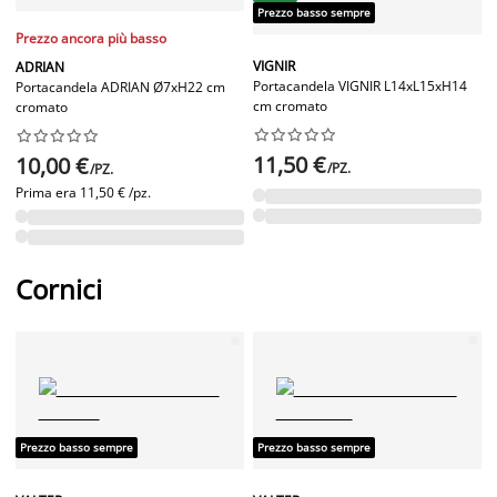
Prezzo basso sempre
Prezzo ancora più basso
VIGNIR
ADRIAN
Portacandela VIGNIR L14xL15xH14
Portacandela ADRIAN Ø7xH22 cm
cm cromato
cromato




















11,50 €
10,00 €
/PZ.
/PZ.
Prima era
11,50 € /pz.
Cornici
Prezzo basso sempre
Prezzo basso sempre