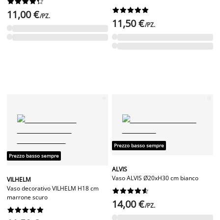




















11,00 €
/PZ.
11,50 €
/PZ.
Prezzo basso sempre
Prezzo basso sempre
ALVIS
Vaso ALVIS Ø20xH30 cm bianco
VILHELM
Vaso decorativo VILHELM H18 cm










marrone scuro
14,00 €
/PZ.









