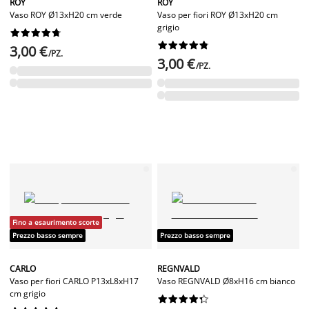
ROY
ROY
Vaso ROY Ø13xH20 cm verde
Vaso per fiori ROY Ø13xH20 cm
grigio




















3,00 €
/PZ.
3,00 €
/PZ.
Fino a esaurimento scorte
Prezzo basso sempre
Prezzo basso sempre
CARLO
REGNVALD
Vaso per fiori CARLO P13xL8xH17
Vaso REGNVALD Ø8xH16 cm bianco
cm grigio









