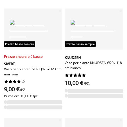
Prezzo basso sempre
Prezzo basso sempre
Prezzo ancora più basso
KNUDSEN
Vaso per piante KNUDSEN Ø20xH18
SIVERT
cm bianco
Vaso per piante SIVERT Ø26xH23 cm
marrone




















10,00 €
/PZ.
9,00 €
/PZ.
Prima era
10,00 € /pz.