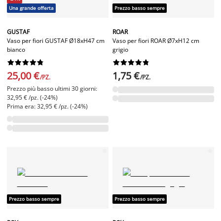
Una grande offerta
Prezzo basso sempre
GUSTAF
ROAR
Vaso per fiori GUSTAF Ø18xH47 cm
Vaso per fiori ROAR Ø7xH12 cm
bianco
grigio




















25,00 €
1,75 €
/PZ.
/PZ.
Prezzo più basso ultimi 30 giorni:
32,95 € /pz. (-24%)
Prima era: 32,95 € /pz. (-24%)
Prezzo basso sempre
Prezzo basso sempre