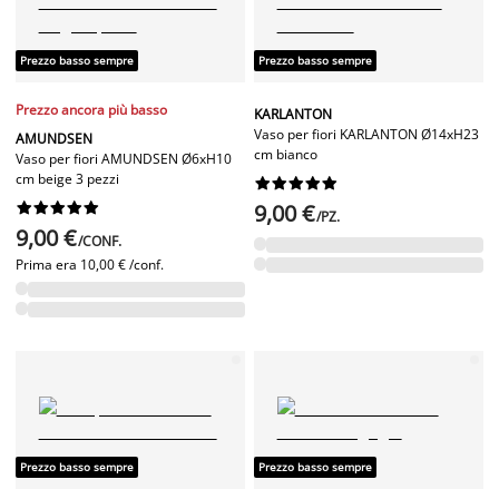
Prezzo basso sempre
Prezzo basso sempre
Prezzo ancora più basso
KARLANTON
Vaso per fiori KARLANTON Ø14xH23
AMUNDSEN
cm bianco
Vaso per fiori AMUNDSEN Ø6xH10
cm beige 3 pezzi




















9,00 €
/PZ.
9,00 €
/CONF.
Prima era
10,00 € /conf.
Prezzo basso sempre
Prezzo basso sempre