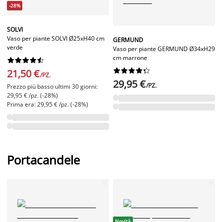
-28%
SOLVI
Vaso per piante SOLVI Ø25xH40 cm
GERMUND
verde
Vaso per piante GERMUND Ø34xH29
cm marrone




















21,50 €
/PZ.
29,95 €
/PZ.
Prezzo più basso ultimi 30 giorni:
29,95 € /pz. (-28%)
Prima era: 29,95 € /pz. (-28%)
Portacandele
Novità