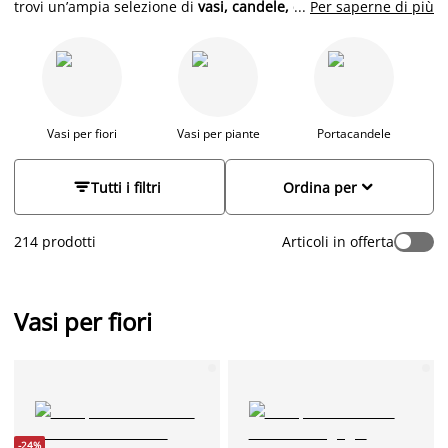
trovi un’ampia selezione di
vasi, candele, oggetti decorativi,
...
Per saperne di più
piante artificiali, quadri e orologi
, pensati per aggiungere
personalità, calore e stile scandinavo
a ogni ambiente. Che tu
voglia rendere più accogliente il soggiorno, valorizzare una
mensola in cucina o creare un angolo rilassante in camera da
letto, i nostri articoli combinano
design, funzionalità e prezzi
accessibili
. Con JYSK, arredare con gusto non significa
Vasi per fiori
Vasi per piante
Portacandele
rivoluzionare tutto: bastano pochi tocchi selezionati per
rinnovare lo stile della tua casa.


Tutti i filtri
Ordina per
214 prodotti
Articoli in offerta
Vasi per fiori
-24%