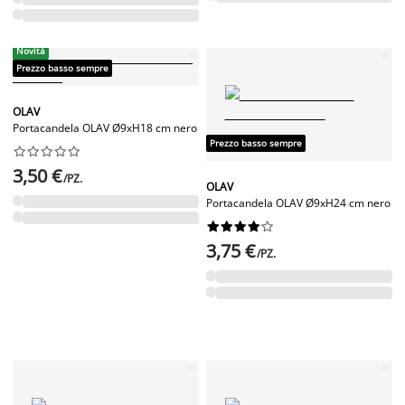
Novità
Prezzo basso sempre
OLAV
Portacandela OLAV Ø9xH18 cm nero
Prezzo basso sempre










3,50 €
/PZ.
OLAV
Portacandela OLAV Ø9xH24 cm nero










3,75 €
/PZ.