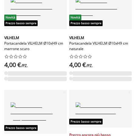
Novità
Novità
Prezzo basso sempre
Prezzo basso sempre
VILHELM
VILHELM
Portacandela VILHELM Ø10xH9 cm
Portacandela VILHELM Ø10xH9 cm
marrone scuro
naturale




















4,00 €
4,00 €
/PZ.
/PZ.
Prezzo basso sempre
Prezzo basso sempre
Prezzo ancora più basso