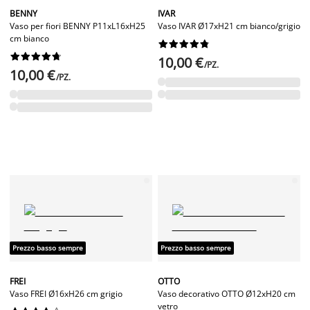
BENNY
IVAR
Vaso per fiori BENNY P11xL16xH25
Vaso IVAR Ø17xH21 cm bianco/grigio
cm bianco




















10,00 €
/PZ.
10,00 €
/PZ.
Prezzo basso sempre
Prezzo basso sempre
FREI
OTTO
Vaso FREI Ø16xH26 cm grigio
Vaso decorativo OTTO Ø12xH20 cm
vetro