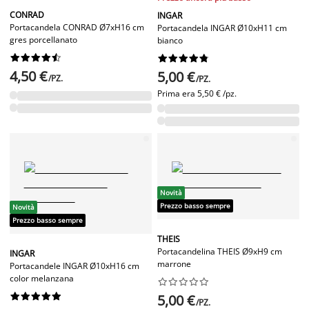
CONRAD
INGAR
Portacandela CONRAD Ø7xH16 cm
Portacandela INGAR Ø10xH11 cm
gres porcellanato
bianco




















4,50 €
5,00 €
/PZ.
/PZ.
Prima era
5,50 € /pz.
Novità
Prezzo basso sempre
Novità
Prezzo basso sempre
THEIS
Portacandelina THEIS Ø9xH9 cm
INGAR
marrone
Portacandele INGAR Ø10xH16 cm
color melanzana




















5,00 €
/PZ.