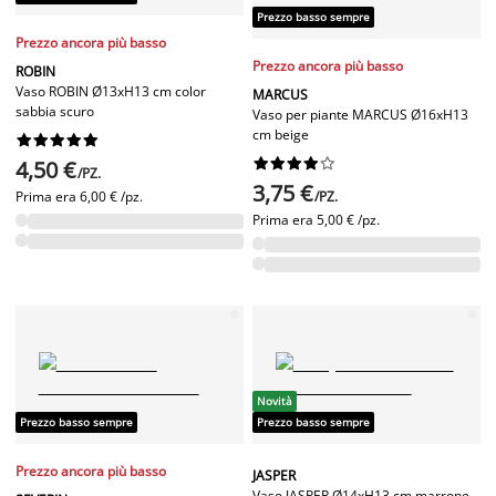
Prezzo basso sempre
Prezzo ancora più basso
Prezzo ancora più basso
ROBIN
Vaso ROBIN Ø13xH13 cm color
MARCUS
sabbia scuro
Vaso per piante MARCUS Ø16xH13
cm beige




















4,50 €
/PZ.
3,75 €
Prima era
6,00 € /pz.
/PZ.
Prima era
5,00 € /pz.
Novità
Prezzo basso sempre
Prezzo basso sempre
Prezzo ancora più basso
JASPER
Vaso JASPER Ø14xH13 cm marrone