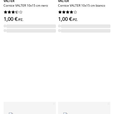
VALTER
VALTER
Cornice VALTER 10x15 cm nero
Cornice VALTER 10x15 cm bianco




















1,00 €
1,00 €
/PZ.
/PZ.