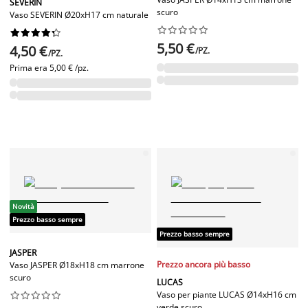
SEVERIN
scuro
Vaso SEVERIN Ø20xH17 cm naturale




















5,50 €
4,50 €
/PZ.
/PZ.
Prima era
5,00 € /pz.
Novità
Prezzo basso sempre
Prezzo basso sempre
JASPER
Prezzo ancora più basso
Vaso JASPER Ø18xH18 cm marrone
scuro
LUCAS
Vaso per piante LUCAS Ø14xH16 cm










verde scuro