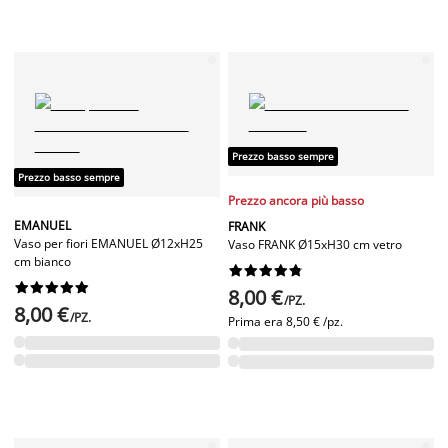
Prezzo basso sempre
Prezzo basso sempre
Prezzo ancora più basso
EMANUEL
FRANK
Vaso per fiori EMANUEL Ø12xH25
Vaso FRANK Ø15xH30 cm vetro
cm bianco




















8,00 €
/PZ.
8,00 €
/PZ.
Prima era
8,50 € /pz.