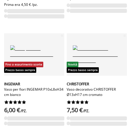
Prima era
4,50 € /pz.
Fino a esaurimento scorte
Novità
Prezzo basso sempre
Prezzo basso sempre
INGEMAR
CHRISTOFFER
Vaso per fiori INGEMAR P10xL8xH34
Vaso decorativo CHRISTOFFER
cm bianco
Ø13xH17 cm cromato




















6,00 €
7,50 €
/PZ.
/PZ.