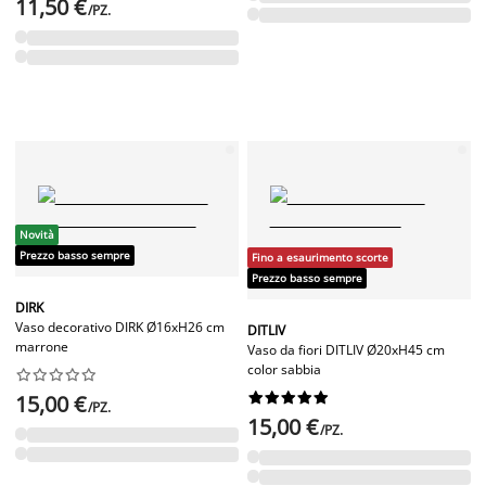
11,50 €
/PZ.
Novità
Prezzo basso sempre
Fino a esaurimento scorte
Prezzo basso sempre
DIRK
Vaso decorativo DIRK Ø16xH26 cm
DITLIV
marrone
Vaso da fiori DITLIV Ø20xH45 cm
color sabbia




















15,00 €
/PZ.
15,00 €
/PZ.