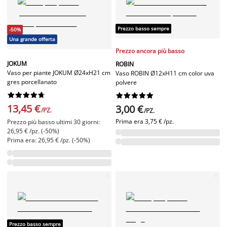
Prezzo basso sempre
-50%
Una grande offerta
Prezzo ancora più basso
JOKUM
ROBIN
Vaso per piante JOKUM Ø24xH21 cm
Vaso ROBIN Ø12xH11 cm color uva
gres porcellanato
polvere




















13,45 €
3,00 €
/PZ.
/PZ.
Prima era
3,75 € /pz.
Prezzo più basso ultimi 30 giorni:
26,95 € /pz. (-50%)
Prima era: 26,95 € /pz. (-50%)
Prezzo basso sempre