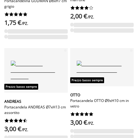
Portacandelina GUDMAN Ø8xH7 cm
grigio




















2,00 €
/PZ.
1,75 €
/PZ.
Prezzo basso sempre
Prezzo basso sempre
OTTO
Portacandela OTTO Ø9xH10 cm in
ANDREAS
vetro
Portacandela ANDREAS Ø7xH13 cm
assortito




















3,00 €
/PZ.
3,00 €
/PZ.