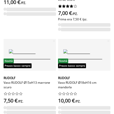
11,00 €
/PZ.










7,00 €
/PZ.
Prima era
7,50 € /pz.
Novità
Novità
Prezzo basso sempre
Prezzo basso sempre
RUDOLF
RUDOLF
Vaso RUDOLF Ø15xH13 marrone
Vaso RUDOLF Ø18xH16 cm
scuro
mandorla




















7,50 €
10,00 €
/PZ.
/PZ.