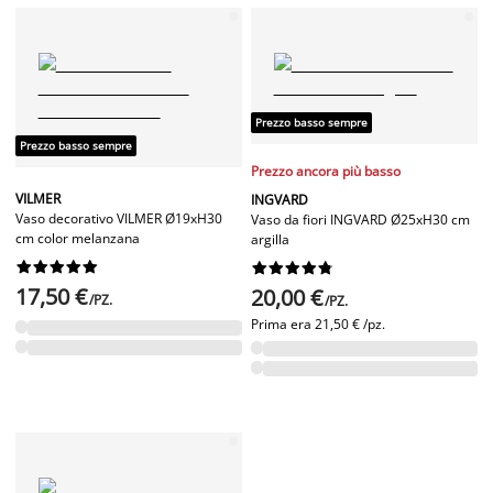
Prezzo basso sempre
Prezzo basso sempre
Prezzo ancora più basso
VILMER
INGVARD
Vaso decorativo VILMER Ø19xH30
Vaso da fiori INGVARD Ø25xH30 cm
cm color melanzana
argilla




















17,50 €
20,00 €
/PZ.
/PZ.
Prima era
21,50 € /pz.