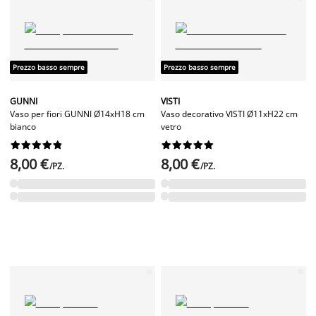
Prezzo basso sempre
Prezzo basso sempre
GUNNI
VISTI
Vaso per fiori GUNNI Ø14xH18 cm
Vaso decorativo VISTI Ø11xH22 cm
bianco
vetro




















8,00 €
8,00 €
/PZ.
/PZ.