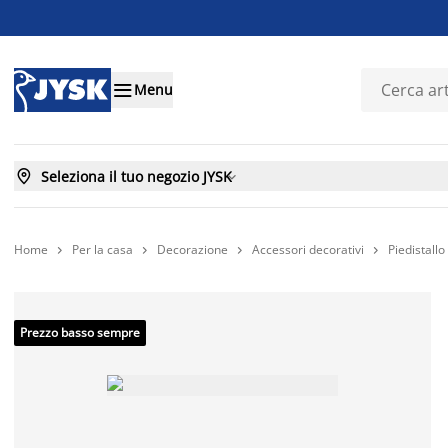

Menu

Seleziona il tuo negozio JYSK

Home
Per la casa
Decorazione
Accessori decorativi
Piedistall




Prezzo basso sempre