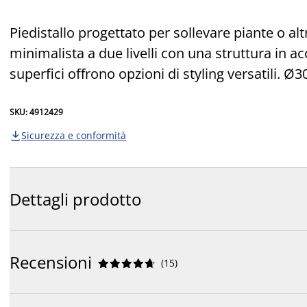
Piedistallo progettato per sollevare piante o alt
minimalista a due livelli con una struttura in ac
superfici offrono opzioni di styling versatili. Ø
SKU: 4912429
Sicurezza e conformità

Dettagli prodotto
Recensioni
(
15
)









