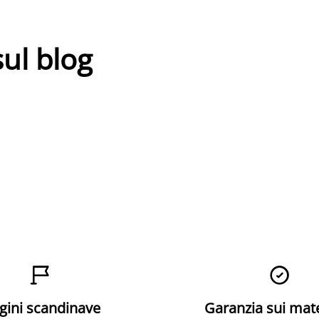
sul blog


gini scandinave
Garanzia sui mat