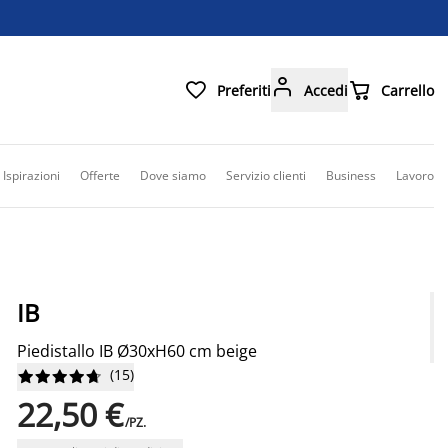



Preferiti
Accedi
Carrello
Ispirazioni
Offerte
Dove siamo
Servizio clienti
Business
Lavoro
IB
Piedistallo IB Ø30xH60 cm beige
(
15
)










22,50 €
/PZ.