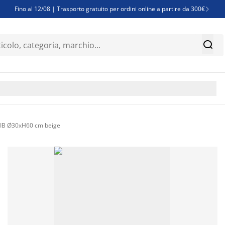
Fino al 12/08 | Trasporto gratuito per ordini online a partire da 300€

Super offerte d'estate | Oltre 1.500 articoli fino al 70%


Finanziamenti - Scegli il piano di rimborso più adatto a te

o IB Ø30xH60 cm beige