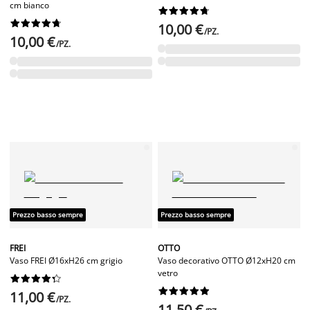
cm bianco




















10,00 €
/PZ.
10,00 €
/PZ.
Prezzo basso sempre
Prezzo basso sempre
FREI
OTTO
Vaso FREI Ø16xH26 cm grigio
Vaso decorativo OTTO Ø12xH20 cm
vetro




















11,00 €
/PZ.
11,50 €