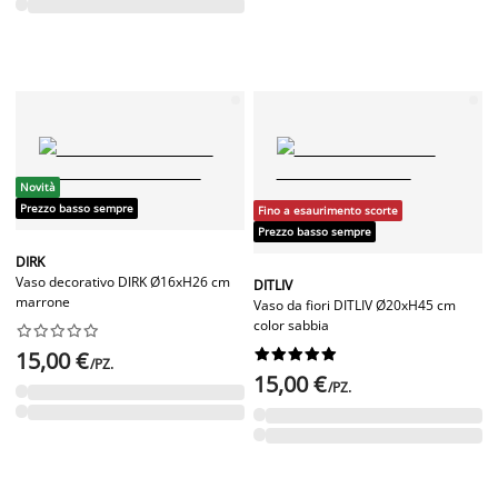
Novità
Prezzo basso sempre
Fino a esaurimento scorte
Prezzo basso sempre
DIRK
Vaso decorativo DIRK Ø16xH26 cm
DITLIV
marrone
Vaso da fiori DITLIV Ø20xH45 cm
color sabbia




















15,00 €
/PZ.
15,00 €
/PZ.