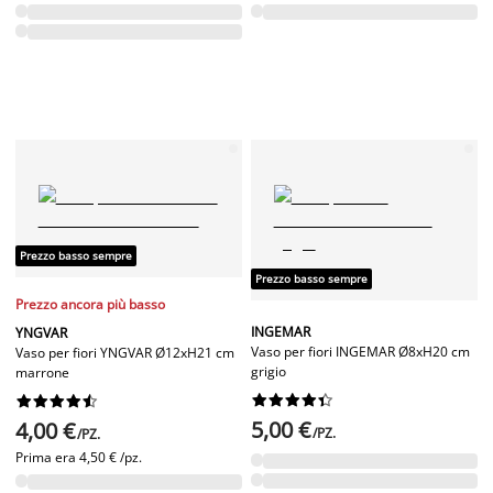
Prezzo basso sempre
Prezzo basso sempre
Prezzo ancora più basso
INGEMAR
YNGVAR
Vaso per fiori INGEMAR Ø8xH20 cm
Vaso per fiori YNGVAR Ø12xH21 cm
grigio
marrone




















5,00 €
4,00 €
/PZ.
/PZ.
Prima era
4,50 € /pz.