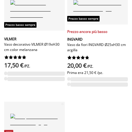
Prezzo basso sempre
Prezzo basso sempre
Prezzo ancora più basso
VILMER
INGVARD
Vaso decorativo VILMER Ø19xH30
Vaso da fiori INGVARD Ø25xH30 cm
cm color melanzana
argilla




















17,50 €
20,00 €
/PZ.
/PZ.
Prima era
21,50 € /pz.