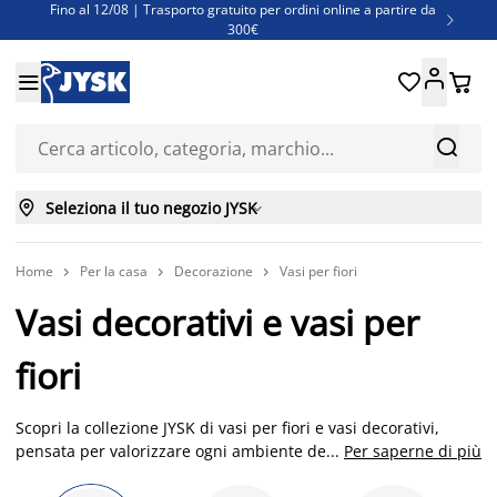
Fino al 12/08 | Trasporto gratuito per ordini online a partire da

300€
Super offerte d'estate | Oltre 1.500 articoli fino al 70%





Finanziamenti - Scegli il piano di rimborso più adatto a te



Seleziona il tuo negozio JYSK

Home
Per la casa
Decorazione
Vasi per fiori



Vasi decorativi e vasi per
fiori
Scopri la collezione JYSK di vasi per fiori e vasi decorativi,
pensata per valorizzare ogni ambiente della casa con il
...
Per saperne di più
caratteristico stile scandinavo. Dai vasi in vetro ai modelli in