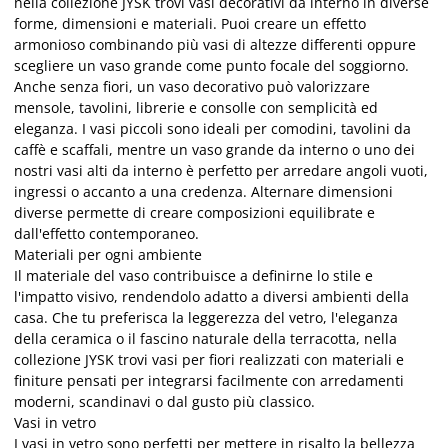
nella collezione JYSK trovi vasi decorativi da interno in diverse
forme, dimensioni e materiali. Puoi creare un effetto
armonioso combinando più vasi di altezze differenti oppure
scegliere un vaso grande come punto focale del soggiorno.
Anche senza fiori, un vaso decorativo può valorizzare
mensole, tavolini, librerie e consolle con semplicità ed
eleganza.
I vasi piccoli sono ideali per comodini, tavolini da
caffè e scaffali, mentre un vaso grande da interno o uno dei
nostri vasi alti da interno è perfetto per arredare angoli vuoti,
ingressi o accanto a una credenza. Alternare dimensioni
diverse permette di creare composizioni equilibrate e
dall'effetto contemporaneo.
Materiali per ogni ambiente
Il materiale del vaso contribuisce a definirne lo stile e
l'impatto visivo, rendendolo adatto a diversi ambienti della
casa. Che tu preferisca la leggerezza del vetro, l'eleganza
della ceramica o il fascino naturale della terracotta, nella
collezione JYSK trovi vasi per fiori realizzati con materiali e
finiture pensati per integrarsi facilmente con arredamenti
moderni, scandinavi o dal gusto più classico.
Vasi in vetro
I vasi in vetro sono perfetti per mettere in risalto la bellezza