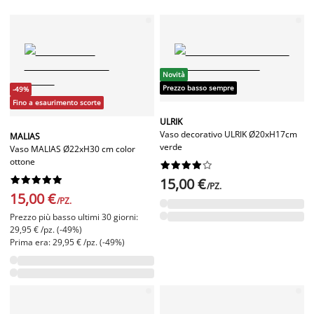
Novità
Prezzo basso sempre
-49%
Fino a esaurimento scorte
ULRIK
Vaso decorativo ULRIK Ø20xH17cm
MALIAS
verde
Vaso MALIAS Ø22xH30 cm color
ottone




















15,00 €
/PZ.
15,00 €
/PZ.
Prezzo più basso ultimi 30 giorni:
29,95 € /pz. (-49%)
Prima era: 29,95 € /pz. (-49%)