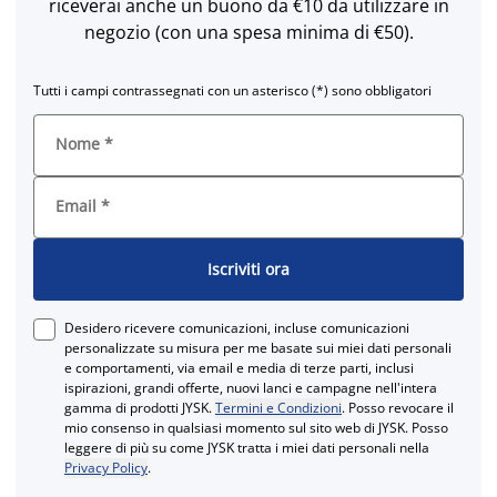
riceverai anche un buono da €10 da utilizzare in
negozio (con una spesa minima di €50).
Tutti i campi contrassegnati con un asterisco (*) sono obbligatori
Nome
*
Email
*
Iscriviti ora
Desidero ricevere comunicazioni, incluse comunicazioni
personalizzate su misura per me basate sui miei dati personali
e comportamenti, via email e media di terze parti, inclusi
ispirazioni, grandi offerte, nuovi lanci e campagne nell'intera
gamma di prodotti JYSK.
Termini e Condizioni
. Posso revocare il
mio consenso in qualsiasi momento sul sito web di JYSK. Posso
leggere di più su come JYSK tratta i miei dati personali nella
Privacy Policy
.