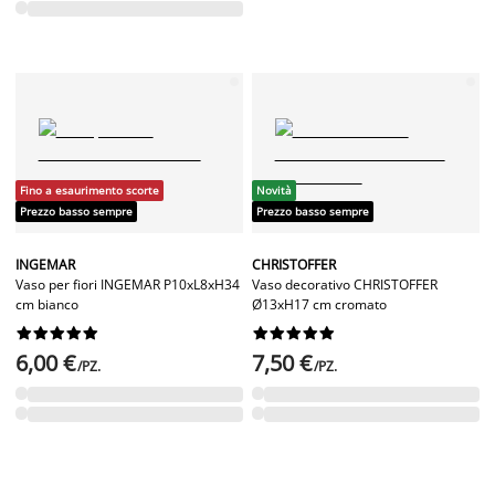
Fino a esaurimento scorte
Novità
Prezzo basso sempre
Prezzo basso sempre
INGEMAR
CHRISTOFFER
Vaso per fiori INGEMAR P10xL8xH34
Vaso decorativo CHRISTOFFER
cm bianco
Ø13xH17 cm cromato




















6,00 €
7,50 €
/PZ.
/PZ.