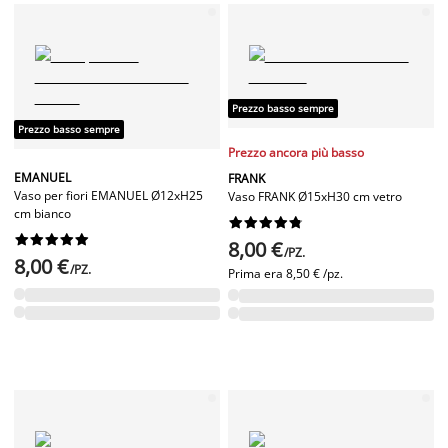
Prezzo basso sempre
Prezzo basso sempre
Prezzo ancora più basso
EMANUEL
FRANK
Vaso per fiori EMANUEL Ø12xH25
Vaso FRANK Ø15xH30 cm vetro
cm bianco




















8,00 €
/PZ.
8,00 €
/PZ.
Prima era
8,50 € /pz.