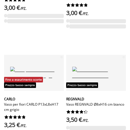










3,00 €
/PZ.
3,00 €
/PZ.
Fino a esaurimento scorte
Prezzo basso sempre
Prezzo basso sempre
CARLO
REGNVALD
Vaso per fiori CARLO P13xL8xH17
Vaso REGNVALD Ø8xH16 cm bianco
cm grigio




















3,50 €
/PZ.
3,25 €
/PZ.