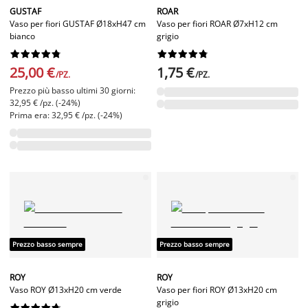
GUSTAF
ROAR
Vaso per fiori GUSTAF Ø18xH47 cm
Vaso per fiori ROAR Ø7xH12 cm
bianco
grigio




















25,00 €
1,75 €
/PZ.
/PZ.
Prezzo più basso ultimi 30 giorni:
32,95 € /pz. (-24%)
Prima era: 32,95 € /pz. (-24%)
Prezzo basso sempre
Prezzo basso sempre
ROY
ROY
Vaso ROY Ø13xH20 cm verde
Vaso per fiori ROY Ø13xH20 cm
grigio









