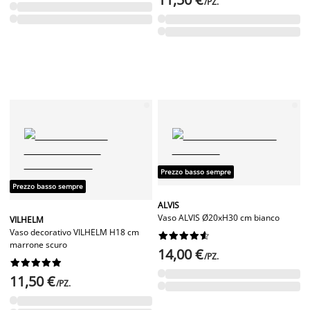
/PZ.
Prezzo basso sempre
Prezzo basso sempre
ALVIS
Vaso ALVIS Ø20xH30 cm bianco
VILHELM
Vaso decorativo VILHELM H18 cm










marrone scuro
14,00 €
/PZ.










11,50 €
/PZ.