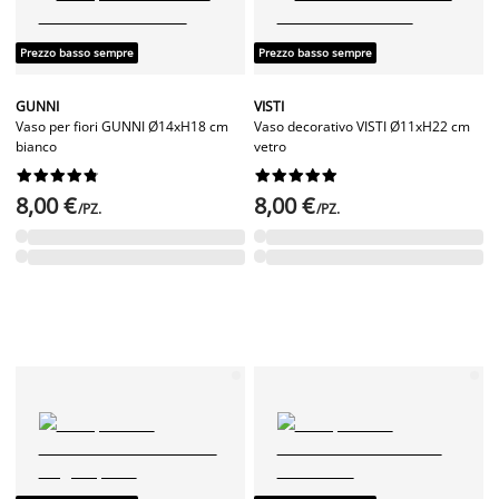
Prezzo basso sempre
Prezzo basso sempre
GUNNI
VISTI
Vaso per fiori GUNNI Ø14xH18 cm
Vaso decorativo VISTI Ø11xH22 cm
bianco
vetro




















8,00 €
8,00 €
/PZ.
/PZ.