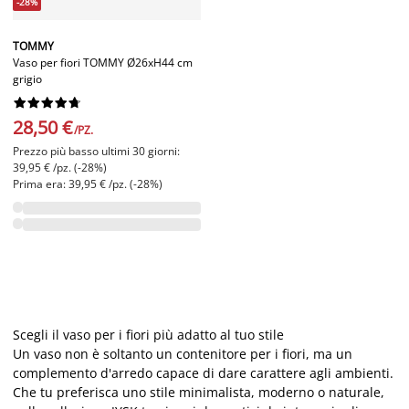
-28%
TOMMY
Vaso per fiori TOMMY Ø26xH44 cm
grigio










28,50 €
/PZ.
Prezzo più basso ultimi 30 giorni:
39,95 € /pz. (-28%)
Prima era: 39,95 € /pz. (-28%)
Scegli il vaso per i fiori più adatto al tuo stile
Un vaso non è soltanto un contenitore per i fiori, ma un
complemento d'arredo capace di dare carattere agli ambienti.
Che tu preferisca uno stile minimalista, moderno o naturale,