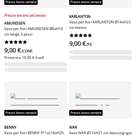
Prezzo basso sempre
Prezzo basso sempre
Prezzo ancora più basso
KARLANTON
Vaso per fiori KARLANTON Ø14xH23
AMUNDSEN
cm bianco
Vaso per fiori AMUNDSEN Ø6xH10
cm beige 3 pezzi




















9,00 €
/PZ.
9,00 €
/CONF.
Prima era
10,00 € /conf.
Prezzo basso sempre
Prezzo basso sempre
BENNY
IVAR
Vaso per fiori BENNY P11xL16xH25
Vaso IVAR Ø17xH21 cm bianco/grigio