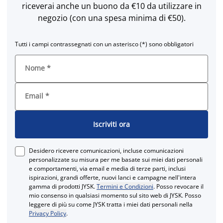
riceverai anche un buono da €10 da utilizzare in
negozio (con una spesa minima di €50).
Tutti i campi contrassegnati con un asterisco (*) sono obbligatori
Nome
*
Email
*
Iscriviti ora
Desidero ricevere comunicazioni, incluse comunicazioni
personalizzate su misura per me basate sui miei dati personali
e comportamenti, via email e media di terze parti, inclusi
ispirazioni, grandi offerte, nuovi lanci e campagne nell'intera
gamma di prodotti JYSK.
Termini e Condizioni
. Posso revocare il
mio consenso in qualsiasi momento sul sito web di JYSK. Posso
leggere di più su come JYSK tratta i miei dati personali nella
Privacy Policy
.