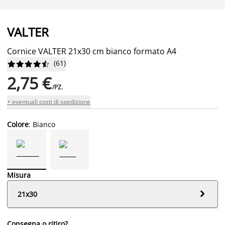
VALTER
Cornice VALTER 21x30 cm bianco formato A4
(
61
)










2,75 €
/PZ.
+ eventuali costi di spedizione
Colore
: Bianco
Misura

21x30
Consegna o ritiro?