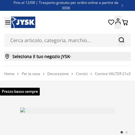
Fino al 12/08 | Trasporto gratuito per ordini online a partire da

300€
Super offerte d'estate | Oltre 1.500 articoli fino al 70%





Finanziamenti - Scegli il piano di rimborso più adatto a te



Seleziona il tuo negozio JYSK

Home
Per la casa
Decorazione
Cornici
Cornice VALTER 21x30 




Prezzo basso sempre