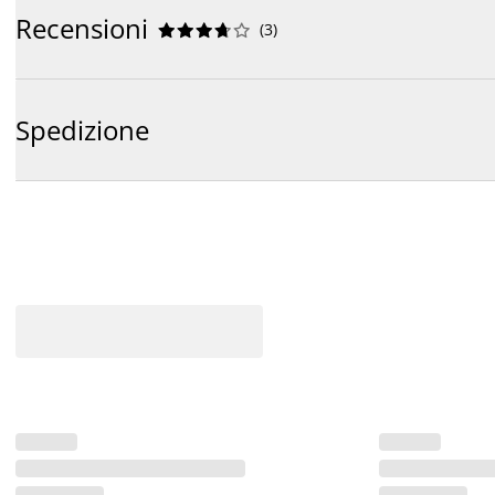
Recensioni
(
3
)










Spedizione