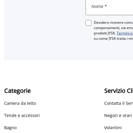
Nome
*
Desidero ricevere comun
comportamenti, via email
prodotti JYSK.
Termini e
su come JYSK tratta i mi
Categorie
Servizio Cl
Camera da letto
Contatta il Ser
Tende e accessori
Negozi e orari
Bagno
Volantini