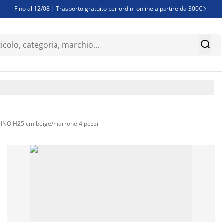
Fino al 12/08 | Trasporto gratuito per ordini online a partire da 300€

Super offerte d'estate | Oltre 1.500 articoli fino al 70%


Finanziamenti - Scegli il piano di rimborso più adatto a te

INO H25 cm beige/marrone 4 pezzi