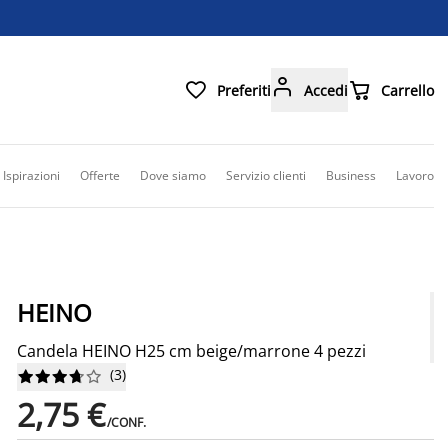



Preferiti
Accedi
Carrello
Ispirazioni
Offerte
Dove siamo
Servizio clienti
Business
Lavoro
HEINO
Candela HEINO H25 cm beige/marrone 4 pezzi
(
3
)










2,75 €
/CONF.