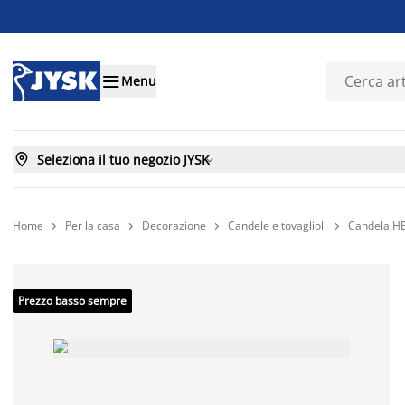

Menu

Seleziona il tuo negozio JYSK

Home
Per la casa
Decorazione
Candele e tovaglioli
Candela HE




Prezzo basso sempre