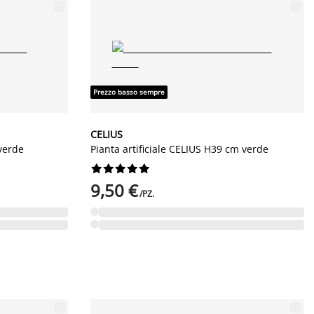
Prezzo basso sempre
CELIUS
 verde
Pianta artificiale CELIUS H39 cm verde










9,50 €
/PZ.