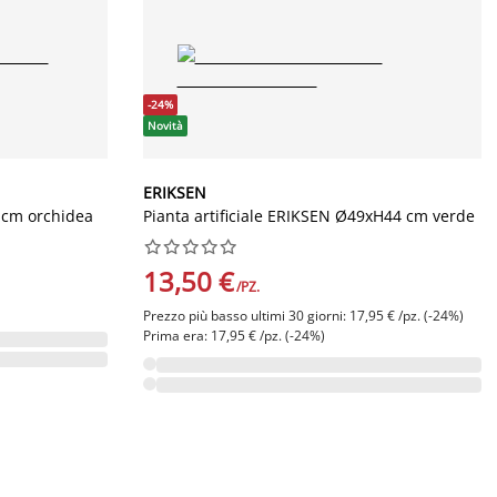
-24%
Novità
ERIKSEN
2 cm orchidea
Pianta artificiale ERIKSEN Ø49xH44 cm verde










13,50 €
/PZ.
Prezzo più basso ultimi 30 giorni: 17,95 € /pz. (-24%)
Prima era: 17,95 € /pz. (-24%)