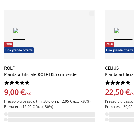
-30%
-24%
Una grande offerta
Una grande offerta
ROLF
CELIUS
Pianta artificiale ROLF H55 cm verde
Pianta artific




















9,00 €
22,50 €
/PZ.
/P
Prezzo più basso ultimi 30 giorni: 12,95 € /pz. (-30%)
Prezzo più basso u
Prima era: 12,95 € /pz. (-30%)
Prima era: 29,95 