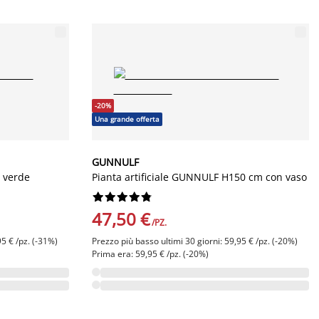
-20%
Una grande offerta
GUNNULF
m verde
Pianta artificiale GUNNULF H150 cm con vaso










47,50 €
/PZ.
95 € /pz. (-31%)
Prezzo più basso ultimi 30 giorni: 59,95 € /pz. (-20%)
Prima era: 59,95 € /pz. (-20%)