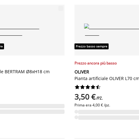
re
Prezzo basso sempre
Prezzo ancora più basso
ciale BERTRAM Ø8xH18 cm
OLIVER
Pianta artificiale OLIVER L70 c










3,50 €
/PZ.
Prima era
4,00 € /pz.