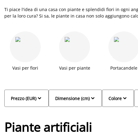
Ti piace l'idea di una casa con piante e splendidi fiori in ogni a
per la loro cura? Si sa, le piante in casa non solo aggiungono ca
tocco di freschezza all'arredamento. Basta una semplice pianta
stanza per dare subito l'idea di una casa più accogliente, fresca
per la cura delle piante, si ha poco tempo o l'ambiente è troppo
piante artificiali! Per coloro che preferiscono soluzioni pratiche, l
trasmettono lo stesso calore senza richiedere cure costanti. Scegli
abbinale alla tua nuova
fioriera
preferita e crea un ambiente acc
"pollice verde". Con la nostra bellissima selezione di piante e fior
l'anno. La nuova collezione JYSK ti propone piante pensili, piante 
Vasi per fiori
Vasi per piante
Portacandele
piccole da appoggiare su un mobile o una credenza.



Prezzo (EUR)
Dimensione (cm)
Colore
Piante artificiali