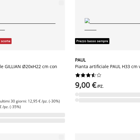
 scorte
Prezzo basso sempre
PAUL
iale GILLIAN Ø20xH22 cm con
Pianta artificiale PAUL H33 cm










9,00 €
/PZ.
ltimi 30 giorni: 12,95 € /pz. (-30%)
€ /pz. (-35%)