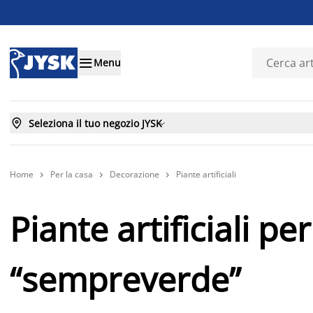

Menu

Seleziona il tuo negozio JYSK

Home
Per la casa
Decorazione
Piante artificiali



Piante artificiali pe
“sempreverde”