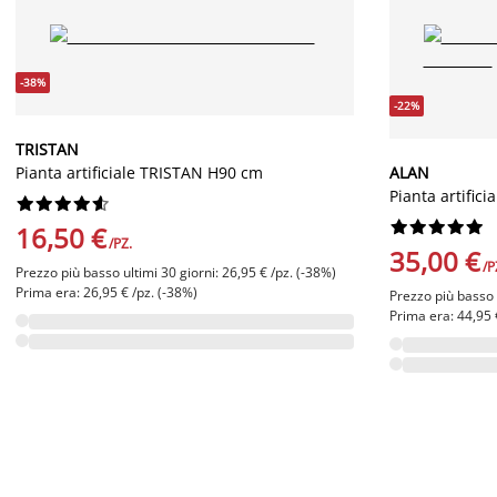
-38%
-22%
TRISTAN
Pianta artificiale TRISTAN H90 cm
ALAN
Pianta artifi




















16,50 €
/PZ.
35,00 €
/P
Prezzo più basso ultimi 30 giorni: 26,95 € /pz. (-38%)
Prima era: 26,95 € /pz. (-38%)
Prezzo più basso u
Prima era: 44,95 