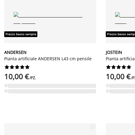
Prezzo basso sempre
Prezzo basso semp
ANDERSEN
JOSTEIN
Pianta artificiale ANDERSEN L43 cm pensile
Pianta artific




















10,00 €
10,00 €
/PZ.
/P