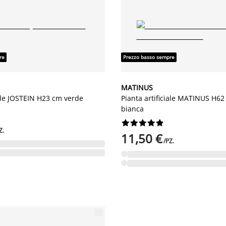
re
Prezzo basso sempre
MATINUS
iale JOSTEIN H23 cm verde
Pianta artificiale MATINUS H6
bianca










Z.
11,50 €
/PZ.