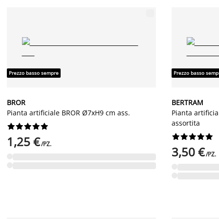
Prezzo basso sempre
Prezzo basso semp
BROR
BERTRAM
Pianta artificiale BROR Ø7xH9 cm ass.
Pianta artifi
assortita




















1,25 €
/PZ.
3,50 €
/PZ.