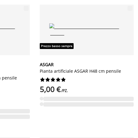
Prezzo basso sempre
ASGAR
Pianta artificiale ASGAR H48 cm pensile
m pensile










5,00 €
/PZ.