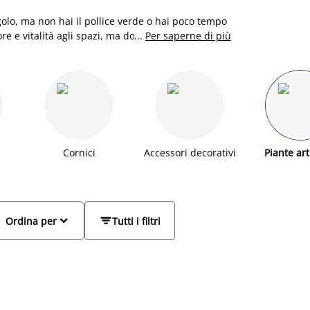
ngolo, ma non hai il pollice verde o hai poco tempo
lore e vitalità agli spazi, ma donano anche un
...
Per saperne di più
 posizionata su una
credenza
o in un angolo della
 e colorata. Ma cosa fare quando non si è portati
 poco (o troppo) luminoso? La soluzione sono le
e piante artificiali offrono la stessa bellezza e
 tra una vasta scelta di piante artificiali JYSK,
ogliente a casa tua, anche senza il famoso
i artificiali, il tuo verde sembrerà fresco tutto
in vaso, piccoli cactus, piante alte da terra o
Cornici
Accessori decorativi
Piante arti


Ordina per
Tutti i filtri