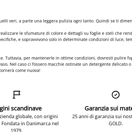
lli veri, a parte una leggera pulizia ogni tanto. Quindi se ti diment
zzare le sfumature di colore e dettagli su foglie e steli che rendono
cifiche, e sopravvivono solo in determinate condizioni di luce, tem
. Tuttavia, per mantenerle in ottime condizioni, dovresti pulire fog
vaso. Nel caso ci fossero macchie ostinate un detergente delicato o
le tornerà come nuova!


gini scandinave
Garanzia sui mat
ienda globale, con origini
25 anni di garanzia sui nos
 Fondata in Danimarca nel
GOLD.
1979.