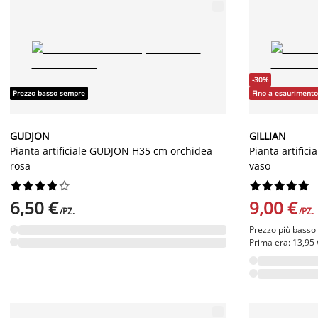
-30%
Prezzo basso sempre
Fino a esaurimento
GUDJON
GILLIAN
Pianta artificiale GUDJON H35 cm orchidea
Pianta artific
rosa
vaso




















6,50 €
9,00 €
/PZ.
/PZ.
Prezzo più basso u
Prima era: 13,95 