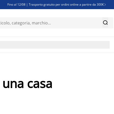
Fino al 12/08 | Trasporto gratuito per ordini online a partire da 300€

Super offerte d'estate | Oltre 1.500 articoli fino al 70%


Finanziamenti - Scegli il piano di rimborso più adatto a te

r una casa