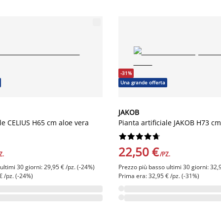
-31%
Una grande offerta
JAKOB
iale CELIUS H65 cm aloe vera
Pianta artificiale JAKOB H73 c










22,50 €
Z.
/PZ.
ltimi 30 giorni: 29,95 € /pz. (-24%)
Prezzo più basso ultimi 30 giorni: 32,
€ /pz. (-24%)
Prima era: 32,95 € /pz. (-31%)