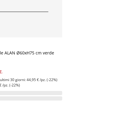
ciale ALAN Ø60xH75 cm verde
Z.
ltimi 30 giorni: 44,95 € /pz. (-22%)
€ /pz. (-22%)