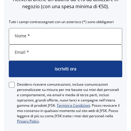
negozio (con una spesa minima di €50).
Tutti i campi contrassegnati con un asterisco (*) sono obbligatori
Nome
*
Email
*
Iscriviti ora
Desidero ricevere comunicazioni, incluse comunicazioni
personalizzate su misura per me basate sui miei dati personali
e comportamenti, via email e media di terze parti, inclusi
ispirazioni, grandi offerte, nuovi lanci e campagne nell'intera
gamma di prodotti JYSK.
Termini e Condizioni
. Posso revocare il
mio consenso in qualsiasi momento sul sito web di JYSK. Posso
leggere di più su come JYSK tratta i miei dati personali nella
Privacy Policy
.