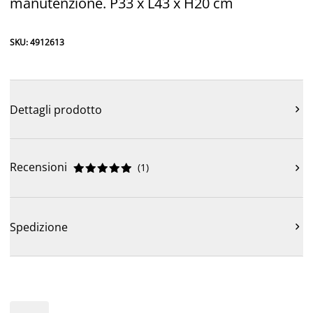
manutenzione. P33 x L43 x H20 cm
SKU: 4912613
Dettagli prodotto

Recensioni
(
1
)











Spedizione
