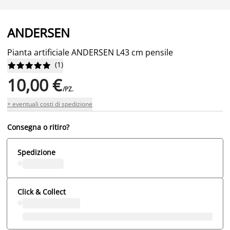
ANDERSEN
Pianta artificiale ANDERSEN L43 cm pensile
(
1
)










10,00 €
/PZ.
+ eventuali costi di spedizione
Consegna o ritiro?
Spedizione
Click & Collect