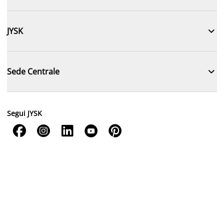

JYSK

Sede Centrale
Segui JYSK




