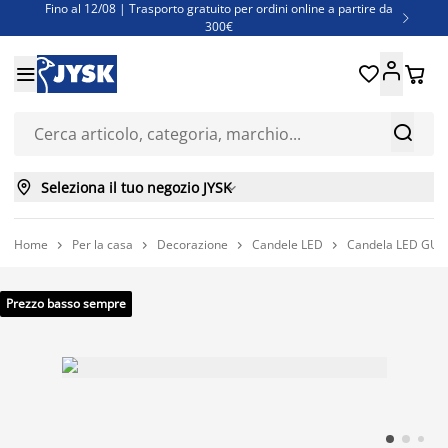
Fino al 12/08 | Trasporto gratuito per ordini online a partire da

300€
Super offerte d'estate | Oltre 1.500 articoli fino al 70%





Finanziamenti - Scegli il piano di rimborso più adatto a te



Seleziona il tuo negozio JYSK

Home
Per la casa
Decorazione
Candele LED
Candela LED GUD




Prezzo basso sempre