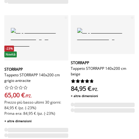
-23%
Novità
STORRAPP
Tappeto STORRAPP 140x200 cm
STORRAPP
beige
Tappeto STORRAPP 140x200 cm
grigio antracite










84,95 €










/PZ.
65,00 €
/PZ.
+ altre dimensioni
Prezzo più basso ultimi 30 giorni:
84,95 € /pz. (-23%)
Prima era: 84,95 € /pz. (-23%)
+ altre dimensioni