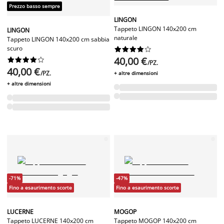
Prezzo basso sempre
LINGON
Tappeto LINGON 140x200 cm
LINGON
naturale
Tappeto LINGON 140x200 cm sabbia
scuro










40,00 €










/PZ.
40,00 €
/PZ.
+ altre dimensioni
+ altre dimensioni
-71%
-47%
Fino a esaurimento scorte
Fino a esaurimento scorte
LUCERNE
MOGOP
Tappeto LUCERNE 140x200 cm
Tappeto MOGOP 140x200 cm