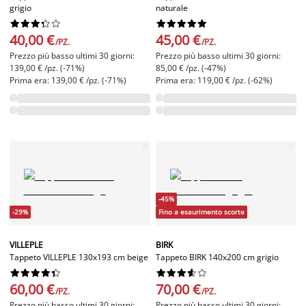
grigio
naturale




















40,00 €
45,00 €
/PZ.
/PZ.
Prezzo più basso ultimi 30 giorni:
Prezzo più basso ultimi 30 giorni:
139,00 € /pz. (-71%)
85,00 € /pz. (-47%)
Prima era: 139,00 € /pz. (-71%)
Prima era: 119,00 € /pz. (-62%)
-45%
-29%
Fino a esaurimento scorte
VILLEPLE
BIRK
Tappeto VILLEPLE 130x193 cm beige
Tappeto BIRK 140x200 cm grigio




















60,00 €
70,00 €
/PZ.
/PZ.
Prezzo più basso ultimi 30 giorni:
Prezzo più basso ultimi 30 giorni: