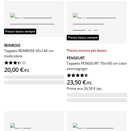
Prezzo basso sempre
Prezzo basso sempre
REINROSE
Prezzo ancora più basso
Tappeto REINROSE 65x140 cm
multicolore
PENGEURT










Tappeto PENGEURT 70x160 cm color
20,00 €
avorio/grigio
/PZ.










23,50 €
/PZ.
Prima era
26,50 € /pz.