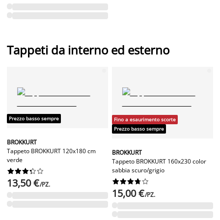
Tappeti da interno ed esterno
Prezzo basso sempre
Fino a esaurimento scorte
Prezzo basso sempre
BROKKURT
Tappeto BROKKURT 120x180 cm
BROKKURT
verde
Tappeto BROKKURT 160x230 color
sabbia scuro/grigio










13,50 €










/PZ.
15,00 €
/PZ.