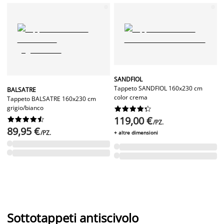
SANDFIOL
Tappeto SANDFIOL 160x230 cm
BALSATRE
color crema
Tappeto BALSATRE 160x230 cm
grigio/bianco










119,00 €










/PZ.
89,95 €
/PZ.
+ altre dimensioni
Sottotappeti antiscivolo