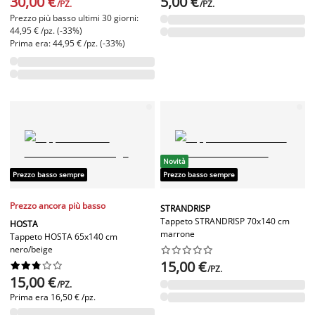
30,00 €
5,00 €
/PZ.
/PZ.
Prezzo più basso ultimi 30 giorni:
44,95 € /pz. (-33%)
Prima era: 44,95 € /pz. (-33%)
Novità
Prezzo basso sempre
Prezzo basso sempre
Prezzo ancora più basso
STRANDRISP
Tappeto STRANDRISP 70x140 cm
HOSTA
marrone
Tappeto HOSTA 65x140 cm
nero/beige










15,00 €










/PZ.
15,00 €
/PZ.
Prima era
16,50 € /pz.