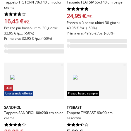
Tappeto TRETORN 70x140 cm color
Tappeto FLATSIV 65x140 cm beige
crema




















24,95 €
/PZ.
16,45 €
/PZ.
Prezzo più basso ultimi 30 giorni:
Prezzo più basso ultimi 30 giorni:
49,95 € /pz. (-50%)
32,95 € /pz. (-50%)
Prima era: 49,95 € /pz. (-50%)
Prima era: 32,95 € /pz. (-50%)
-33%
Una grande offerta
Prezzo basso sempre
SANDFIOL
TYSBAST
Tappeto SANDFIOL 80x200 cm color
Tappeto TYSBAST 60x90 cm
crema
assortito



















