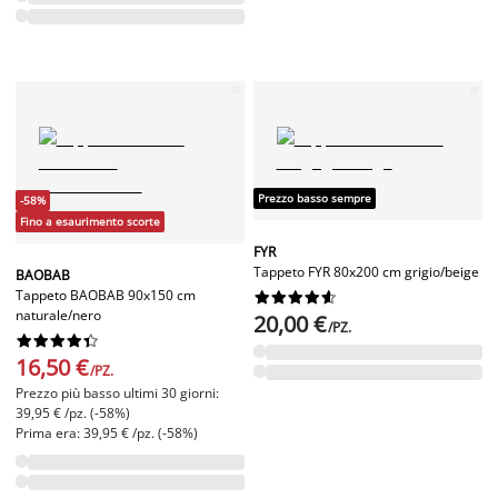
Prezzo basso sempre
-58%
Fino a esaurimento scorte
FYR
Tappeto FYR 80x200 cm grigio/beige
BAOBAB
Tappeto BAOBAB 90x150 cm










naturale/nero
20,00 €
/PZ.










16,50 €
/PZ.
Prezzo più basso ultimi 30 giorni:
39,95 € /pz. (-58%)
Prima era: 39,95 € /pz. (-58%)