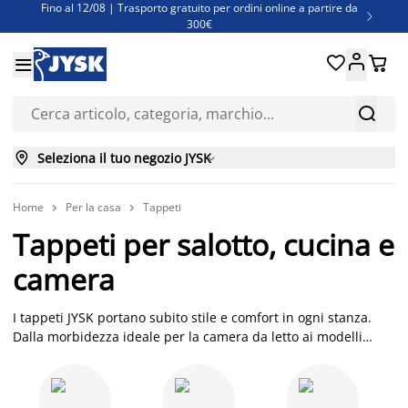
Fino al 12/08 | Trasporto gratuito per ordini online a partire da

300€
Super offerte d'estate | Oltre 1.500 articoli fino al 70%





Finanziamenti - Scegli il piano di rimborso più adatto a te



Seleziona il tuo negozio JYSK

Home
Per la casa
Tappeti


Tappeti per salotto, cucina e
camera
I tappeti JYSK portano subito stile e comfort in ogni stanza.
Dalla morbidezza ideale per la camera da letto ai modelli
resistenti perfetti per la cucina, trovi soluzioni moderne e dal
design scandinavo a prezzi accessibili. Scegli dimensioni,
colori e materiali per trasformare i tuoi ambienti con