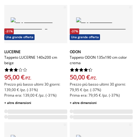
-31%
-37%
Una grande offerta
Una grande offerta
LUCERNE
ODON
Tappeto LUCERNE 140x200 cm
Tappeto ODON 135x190 cm color
beige
crema




















95,00 €
50,00 €
/PZ.
/PZ.
Prezzo più basso ultimi 30 giorni:
Prezzo più basso ultimi 30 giorni:
139,00 € /pz. (-31%)
79,95 € /pz. (-37%)
Prima era: 139,00 € /pz. (-31%)
Prima era: 79,95 € /pz. (-37%)
+ altre dimensioni
+ altre dimensioni