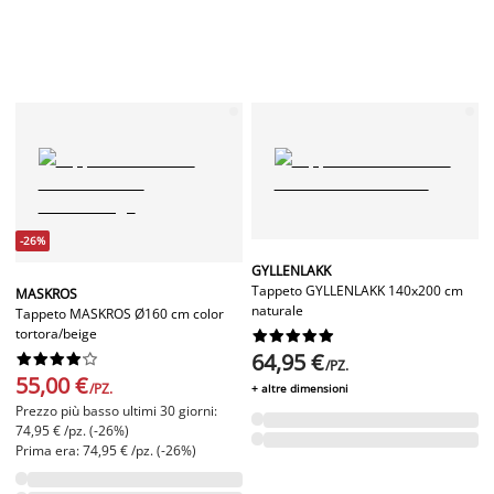
-26%
GYLLENLAKK
Tappeto GYLLENLAKK 140x200 cm
MASKROS
naturale
Tappeto MASKROS Ø160 cm color
tortora/beige










64,95 €










/PZ.
55,00 €
/PZ.
+ altre dimensioni
Prezzo più basso ultimi 30 giorni:
74,95 € /pz. (-26%)
Prima era: 74,95 € /pz. (-26%)