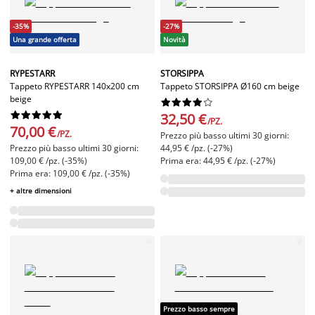
-35%
-27%
Una grande offerta
Novità
RYPESTARR
STORSIPPA
Tappeto RYPESTARR 140x200 cm
Tappeto STORSIPPA Ø160 cm beige
beige




















32,50 €
/PZ.
70,00 €
/PZ.
Prezzo più basso ultimi 30 giorni:
Prezzo più basso ultimi 30 giorni:
44,95 € /pz. (-27%)
109,00 € /pz. (-35%)
Prima era: 44,95 € /pz. (-27%)
Prima era: 109,00 € /pz. (-35%)
+ altre dimensioni
Prezzo basso sempre