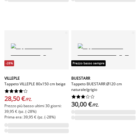
-28%
Prezzo basso sempre
VILLEPLE
BUESTARR
Tappeto VILLEPLE 80x150 cm beige
Tappeto BUESTARR Ø120 cm
naturale/grigio




















28,50 €
/PZ.
30,00 €
/PZ.
Prezzo più basso ultimi 30 giorni:
39,95 € /pz. (-28%)
Prima era: 39,95 € /pz. (-28%)