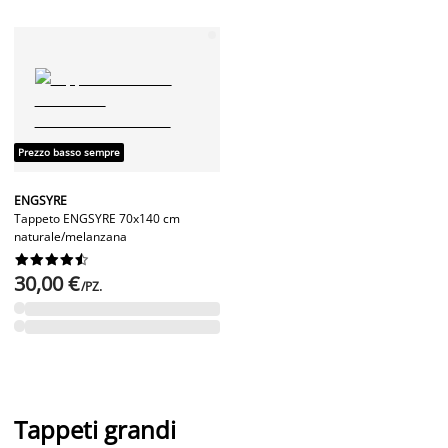
Prezzo basso sempre
ENGSYRE
Tappeto ENGSYRE 70x140 cm
naturale/melanzana










30,00 €
/PZ.
Tappeti grandi