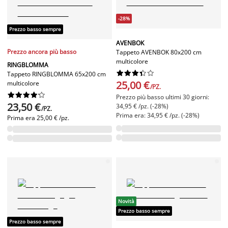
-28%
Prezzo basso sempre
AVENBOK
Prezzo ancora più basso
Tappeto AVENBOK 80x200 cm
multicolore
RINGBLOMMA










Tappeto RINGBLOMMA 65x200 cm
25,00 €
multicolore
/PZ.










Prezzo più basso ultimi 30 giorni:
23,50 €
34,95 € /pz. (-28%)
/PZ.
Prima era: 34,95 € /pz. (-28%)
Prima era
25,00 € /pz.
Novità
Prezzo basso sempre
Prezzo basso sempre