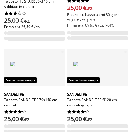










Tappeto HEISTARR 70x140 cm
25,00 €
sabbia/oliva scuro
/PZ.










Prezzo più basso ultimi 30 giorni:
25,00 €
50,00 € /pz. (-50%)
/PZ.
Prima era: 69,95 € /pz. (-64%)
Prima era
26,50 € /pz.
Prezzo basso sempre
Prezzo basso sempre
SANDELTRE
SANDELTRE
Tappeto SANDELTRE 70x140 cm
Tappeto SANDELTRE Ø120 cm
naturale
naturale/grigio




















25,00 €
25,00 €
/PZ.
/PZ.