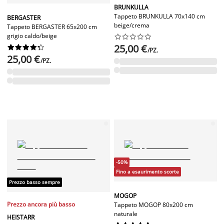
BRUNKULLA
Tappeto BRUNKULLA 70x140 cm
BERGASTER
beige/crema
Tappeto BERGASTER 65x200 cm
grigio caldo/beige










25,00 €










/PZ.
25,00 €
/PZ.
-50%
Fino a esaurimento scorte
Prezzo basso sempre
MOGOP
Prezzo ancora più basso
Tappeto MOGOP 80x200 cm
naturale
HEISTARR