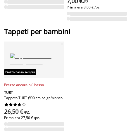
7,00 €
/PZ.
Prima era
8,00 € /pz.
Tappeti per bambini
Prezzo basso sempre
Prezzo ancora più basso
TURT
Tappeto TURT Ø90 cm beige/bianco










26,50 €
/PZ.
Prima era
27,50 € /pz.