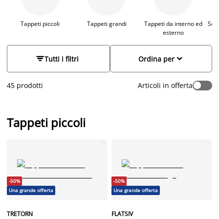
semplicità e tanta ispirazione.
Tappeti piccoli
Tappeti grandi
Tappeti da interno ed
Sott
esterno


Tutti i filtri
Ordina per
45 prodotti
Articoli in offerta
Tappeti piccoli
-50%
-50%
Una grande offerta
Una grande offerta
TRETORN
FLATSIV