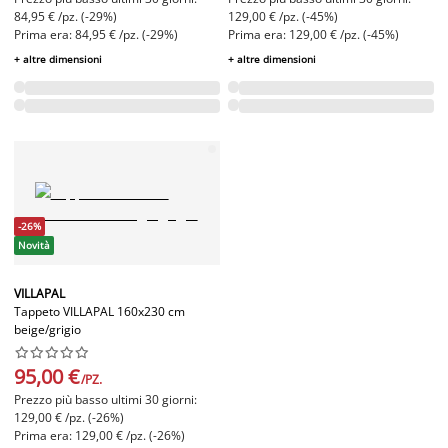
84,95 € /pz. (-29%)
129,00 € /pz. (-45%)
Prima era: 84,95 € /pz. (-29%)
Prima era: 129,00 € /pz. (-45%)
+ altre dimensioni
+ altre dimensioni
-26%
Novità
VILLAPAL
Tappeto VILLAPAL 160x230 cm
beige/grigio










95,00 €
/PZ.
Prezzo più basso ultimi 30 giorni:
129,00 € /pz. (-26%)
Prima era: 129,00 € /pz. (-26%)