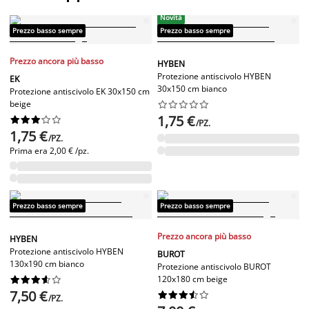
Novità
Prezzo basso sempre
Prezzo basso sempre
Prezzo ancora più basso
HYBEN
Protezione antiscivolo HYBEN
EK
30x150 cm bianco
Protezione antiscivolo EK 30x150 cm
beige










1,75 €










/PZ.
1,75 €
/PZ.
Prima era
2,00 € /pz.
Prezzo basso sempre
Prezzo basso sempre
Prezzo ancora più basso
HYBEN
Protezione antiscivolo HYBEN
BUROT
130x190 cm bianco
Protezione antiscivolo BUROT
120x180 cm beige










7,50 €










/PZ.