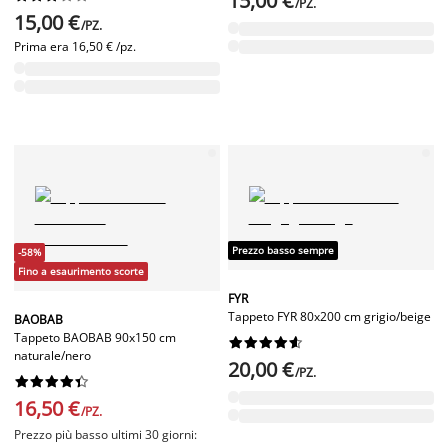
15,00 €
/PZ.
15,00 €
/PZ.
Prima era
16,50 € /pz.
Prezzo basso sempre
-58%
Fino a esaurimento scorte
FYR
Tappeto FYR 80x200 cm grigio/beige
BAOBAB
Tappeto BAOBAB 90x150 cm










naturale/nero
20,00 €
/PZ.










16,50 €
/PZ.
Prezzo più basso ultimi 30 giorni: