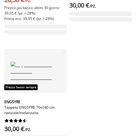
/PZ.
30,00 €
/PZ.
Prezzo più basso ultimi 30 giorni:
39,95 € /pz. (-28%)
Prima era: 39,95 € /pz. (-28%)
Prezzo basso sempre
ENGSYRE
Tappeto ENGSYRE 70x140 cm
naturale/melanzana










30,00 €
/PZ.