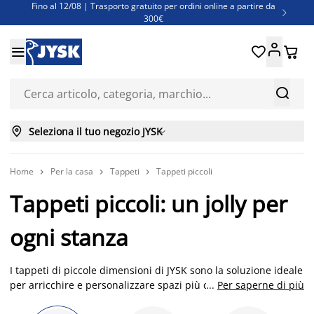
Fino al 12/08 | Trasporto gratuito per ordini online a partire da

300€
Super offerte d'estate | Oltre 1.500 articoli fino al 70%





Finanziamenti - Scegli il piano di rimborso più adatto a te



Seleziona il tuo negozio JYSK

Home
Per la casa
Tappeti
Tappeti piccoli



Tappeti piccoli: un jolly per
ogni stanza
I tappeti di piccole dimensioni di JYSK sono la soluzione ideale
per arricchire e personalizzare spazi più contenuti. Perfetti
...
Per saperne di più
per ingressi, corridoi o come dettagli decorativi in altre