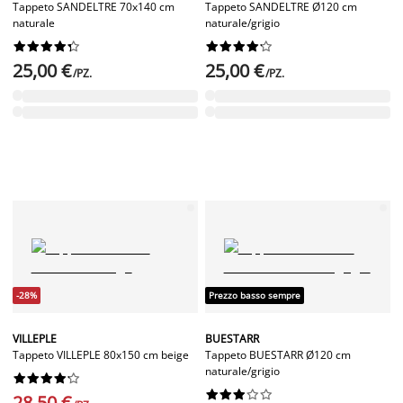
Tappeto SANDELTRE 70x140 cm
Tappeto SANDELTRE Ø120 cm
naturale
naturale/grigio




















25,00 €
25,00 €
/PZ.
/PZ.
-28%
Prezzo basso sempre
VILLEPLE
BUESTARR
Tappeto VILLEPLE 80x150 cm beige
Tappeto BUESTARR Ø120 cm
naturale/grigio




















28,50 €