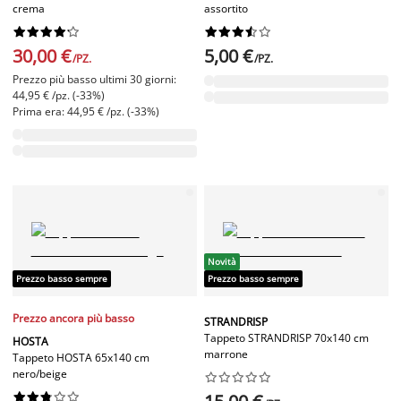
crema
assortito




















30,00 €
5,00 €
/PZ.
/PZ.
Prezzo più basso ultimi 30 giorni:
44,95 € /pz. (-33%)
Prima era: 44,95 € /pz. (-33%)
Novità
Prezzo basso sempre
Prezzo basso sempre
Prezzo ancora più basso
STRANDRISP
Tappeto STRANDRISP 70x140 cm
HOSTA
marrone
Tappeto HOSTA 65x140 cm
nero/beige



















