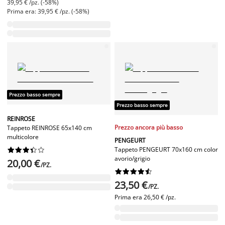
39,95 € /pz. (-58%)
Prima era: 39,95 € /pz. (-58%)
Prezzo basso sempre
Prezzo basso sempre
REINROSE
Prezzo ancora più basso
Tappeto REINROSE 65x140 cm
multicolore
PENGEURT
Tappeto PENGEURT 70x160 cm color










avorio/grigio
20,00 €
/PZ.










23,50 €
/PZ.
Prima era
26,50 € /pz.