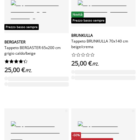
Novità
Prezzo basso sempre
Prezzo basso sempre
BRUNKULLA
Tappeto BRUNKULLA 70x140 cm
BERGASTER
beige/crema
Tappeto BERGASTER 65x200 cm
grigio caldo/beige




















25,00 €
/PZ.
25,00 €
/PZ.
-50%