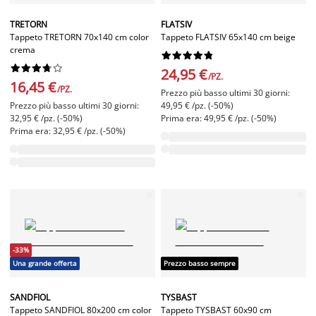
TRETORN
FLATSIV
Tappeto TRETORN 70x140 cm color
Tappeto FLATSIV 65x140 cm beige
crema




















24,95 €
/PZ.
16,45 €
/PZ.
Prezzo più basso ultimi 30 giorni:
Prezzo più basso ultimi 30 giorni:
49,95 € /pz. (-50%)
32,95 € /pz. (-50%)
Prima era: 49,95 € /pz. (-50%)
Prima era: 32,95 € /pz. (-50%)
-33%
Una grande offerta
Prezzo basso sempre
SANDFIOL
TYSBAST
Tappeto SANDFIOL 80x200 cm color
Tappeto TYSBAST 60x90 cm