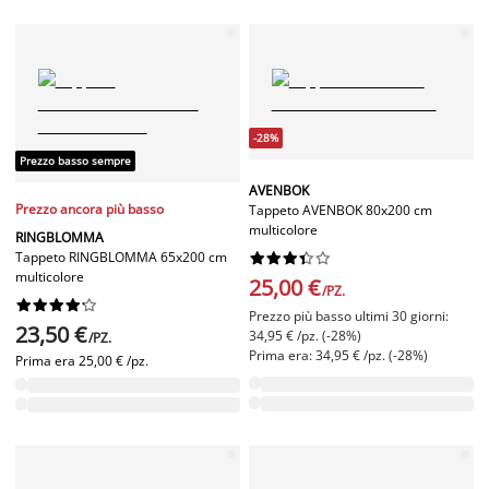
-28%
Prezzo basso sempre
AVENBOK
Prezzo ancora più basso
Tappeto AVENBOK 80x200 cm
multicolore
RINGBLOMMA
Tappeto RINGBLOMMA 65x200 cm










multicolore
25,00 €
/PZ.










Prezzo più basso ultimi 30 giorni:
23,50 €
34,95 € /pz. (-28%)
/PZ.
Prima era: 34,95 € /pz. (-28%)
Prima era
25,00 € /pz.