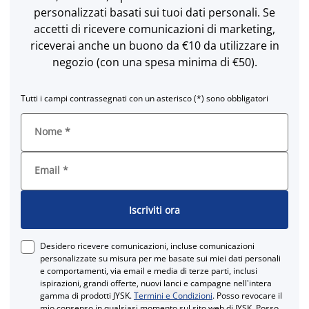
personalizzati basati sui tuoi dati personali. Se
accetti di ricevere comunicazioni di marketing,
riceverai anche un buono da €10 da utilizzare in
negozio (con una spesa minima di €50).
Tutti i campi contrassegnati con un asterisco (*) sono obbligatori
Nome
*
Email
*
Iscriviti ora
Desidero ricevere comunicazioni, incluse comunicazioni
personalizzate su misura per me basate sui miei dati personali
e comportamenti, via email e media di terze parti, inclusi
ispirazioni, grandi offerte, nuovi lanci e campagne nell'intera
gamma di prodotti JYSK.
Termini e Condizioni
. Posso revocare il
mio consenso in qualsiasi momento sul sito web di JYSK. Posso