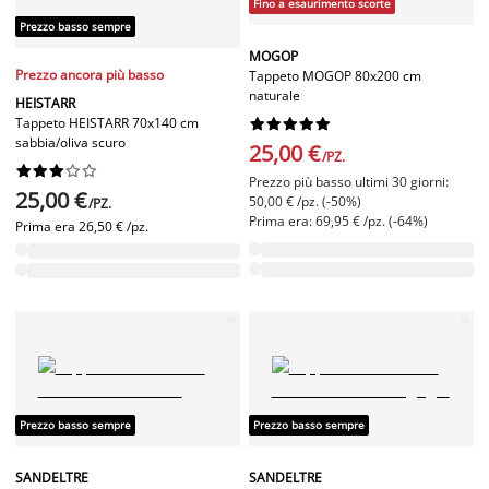
Fino a esaurimento scorte
Prezzo basso sempre
MOGOP
Prezzo ancora più basso
Tappeto MOGOP 80x200 cm
naturale
HEISTARR
Tappeto HEISTARR 70x140 cm










sabbia/oliva scuro
25,00 €
/PZ.










Prezzo più basso ultimi 30 giorni:
25,00 €
50,00 € /pz. (-50%)
/PZ.
Prima era: 69,95 € /pz. (-64%)
Prima era
26,50 € /pz.
Prezzo basso sempre
Prezzo basso sempre
SANDELTRE
SANDELTRE