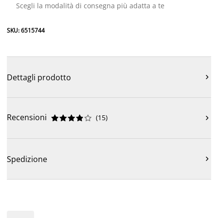
Scegli la modalità di consegna più adatta a te
SKU: 6515744
Dettagli prodotto

Recensioni
(
15
)











Spedizione
