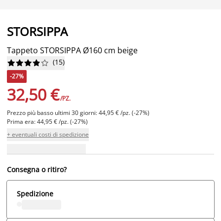
STORSIPPA
Tappeto STORSIPPA Ø160 cm beige
(
15
)










-27%
32,50 €
/PZ.
Prezzo più basso ultimi 30 giorni: 44,95 € /pz. (-27%)
Prima era: 44,95 € /pz. (-27%)
+ eventuali costi di spedizione
Consegna o ritiro?
Spedizione