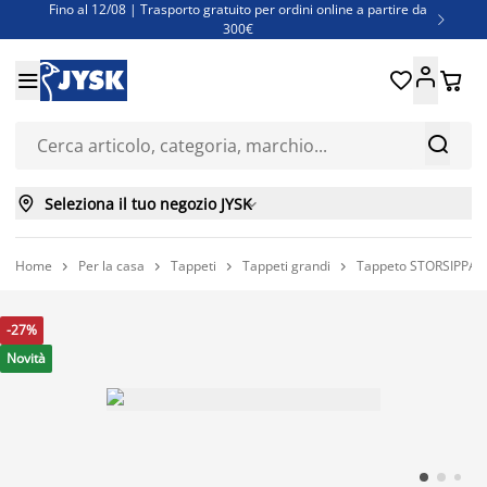
Fino al 12/08 | Trasporto gratuito per ordini online a partire da

300€
Super offerte d'estate | Oltre 1.500 articoli fino al 70%





Finanziamenti - Scegli il piano di rimborso più adatto a te



Seleziona il tuo negozio JYSK

Home
Per la casa
Tappeti
Tappeti grandi
Tappeto STORSIPPA 




-27%
Novità