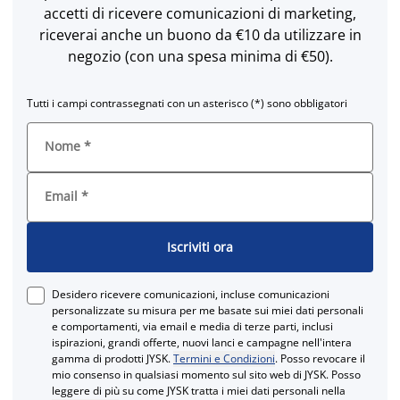
accetti di ricevere comunicazioni di marketing,
riceverai anche un buono da €10 da utilizzare in
negozio (con una spesa minima di €50).
Tutti i campi contrassegnati con un asterisco (*) sono obbligatori
Nome
*
Email
*
Iscriviti ora
Desidero ricevere comunicazioni, incluse comunicazioni
personalizzate su misura per me basate sui miei dati personali
e comportamenti, via email e media di terze parti, inclusi
ispirazioni, grandi offerte, nuovi lanci e campagne nell'intera
gamma di prodotti JYSK.
Termini e Condizioni
. Posso revocare il
mio consenso in qualsiasi momento sul sito web di JYSK. Posso
leggere di più su come JYSK tratta i miei dati personali nella