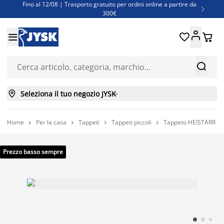
Fino al 12/08 | Trasporto gratuito per ordini online a partire da

300€
Super offerte d'estate | Oltre 1.500 articoli fino al 70%





Finanziamenti - Scegli il piano di rimborso più adatto a te



Seleziona il tuo negozio JYSK

Home
Per la casa
Tappeti
Tappeti piccoli
Tappeto HEISTARR 70x




Prezzo basso sempre