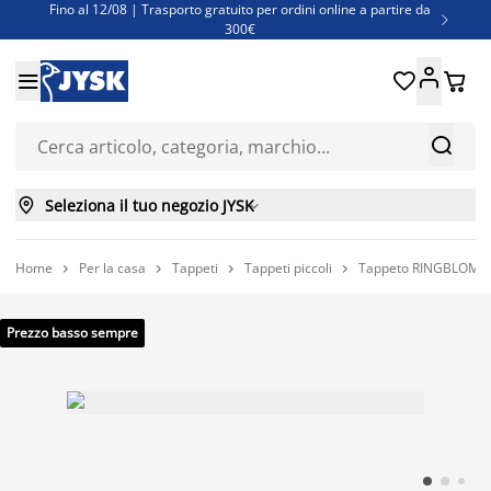
Fino al 12/08 | Trasporto gratuito per ordini online a partire da

300€
Super offerte d'estate | Oltre 1.500 articoli fino al 70%





Finanziamenti - Scegli il piano di rimborso più adatto a te



Seleziona il tuo negozio JYSK

Home
Per la casa
Tappeti
Tappeti piccoli
Tappeto RINGBLOMMA




Prezzo basso sempre