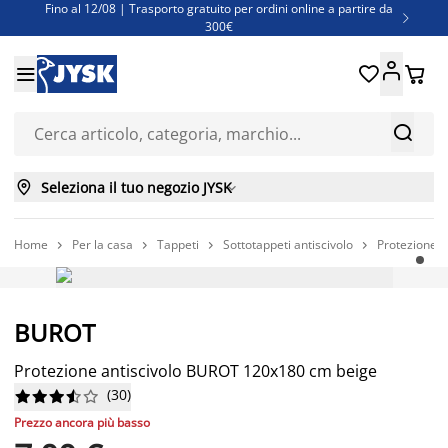
Fino al 12/08 | Trasporto gratuito per ordini online a partire da

300€
Super offerte d'estate | Oltre 1.500 articoli fino al 70%





Finanziamenti - Scegli il piano di rimborso più adatto a te



Seleziona il tuo negozio JYSK

Home
Per la casa
Tappeti
Sottotappeti antiscivolo
Protezione 




Prezzo basso sempre
BUROT
Protezione antiscivolo BUROT 120x180 cm beige
(
30
)










Prezzo ancora più basso