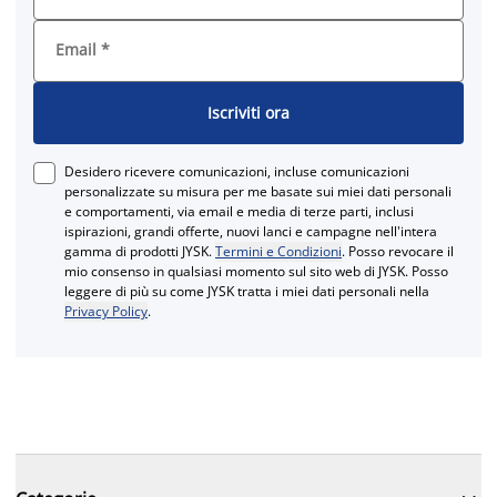
Email
*
Iscriviti ora
Desidero ricevere comunicazioni, incluse comunicazioni
personalizzate su misura per me basate sui miei dati personali
e comportamenti, via email e media di terze parti, inclusi
ispirazioni, grandi offerte, nuovi lanci e campagne nell'intera
gamma di prodotti JYSK.
Termini e Condizioni
. Posso revocare il
mio consenso in qualsiasi momento sul sito web di JYSK. Posso
leggere di più su come JYSK tratta i miei dati personali nella
Privacy Policy
.