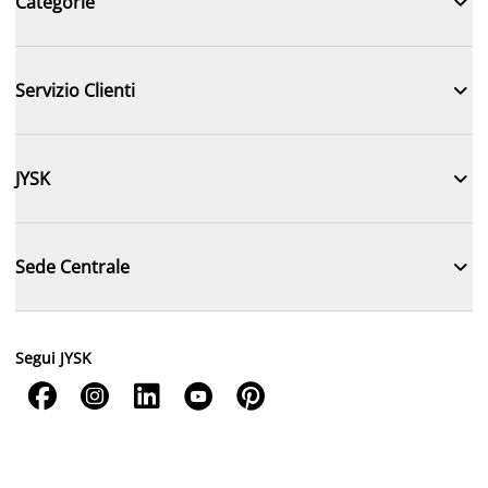

Categorie

Servizio Clienti

JYSK

Sede Centrale
Segui JYSK




