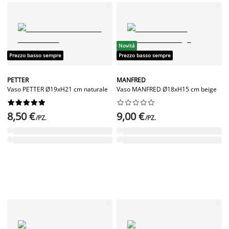
Novità
Prezzo basso sempre
Prezzo basso sempre
PETTER
MANFRED
Vaso PETTER Ø19xH21 cm naturale
Vaso MANFRED Ø18xH15 cm beige




















8,50 €
9,00 €
/PZ.
/PZ.