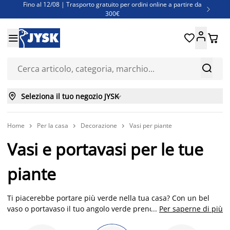
Fino al 12/08 | Trasporto gratuito per ordini online a partire da

300€
Super offerte d'estate | Oltre 1.500 articoli fino al 70%





Finanziamenti - Scegli il piano di rimborso più adatto a te



Seleziona il tuo negozio JYSK

Home
Per la casa
Decorazione
Vasi per piante



Vasi e portavasi per le tue
piante
Ti piacerebbe portare più verde nella tua casa? Con un bel
vaso o portavaso il tuo angolo verde prenderà il giusto rilievo,
...
Per saperne di più
e aggiungerai un facile elemento decorativo a qualsiasi