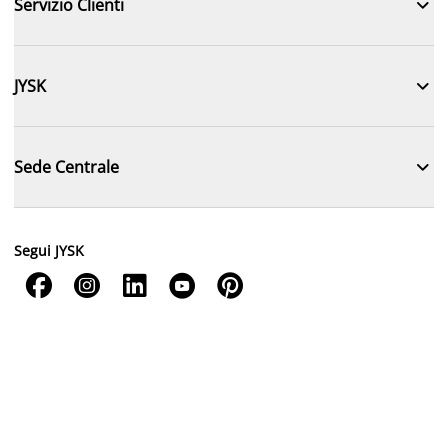

Servizio Clienti

JYSK

Sede Centrale
Segui JYSK




