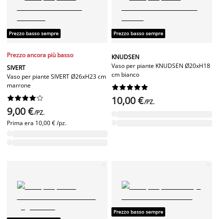
Prezzo basso sempre
Prezzo basso sempre
Prezzo ancora più basso
KNUDSEN
Vaso per piante KNUDSEN Ø20xH18
SIVERT
cm bianco
Vaso per piante SIVERT Ø26xH23 cm
marrone




















10,00 €
/PZ.
9,00 €
/PZ.
Prima era
10,00 € /pz.
Prezzo basso sempre