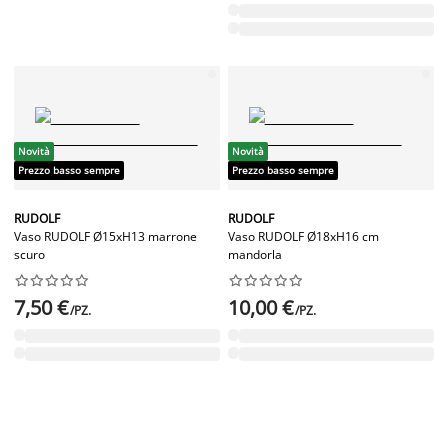
Novità
Novità
Prezzo basso sempre
Prezzo basso sempre
RUDOLF
RUDOLF
Vaso RUDOLF Ø15xH13 marrone
Vaso RUDOLF Ø18xH16 cm
scuro
mandorla




















7,50 €
10,00 €
/PZ.
/PZ.