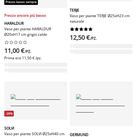
Prezzo basso sempre
TERJE
Prezzo ancora più basso
Vaso per piante TERJE Ø25xH23 cm
naturale
HARALDUR
Vaso per piante HARALDUR










Ø20xH17 cm grigio caldo
12,50 €
/PZ.










11,00 €
/PZ.
Prima era
11,50 € /pz.
-28%
SOLVI
Vaso per piante SOLVI Ø25xH40 cm
GERMUND