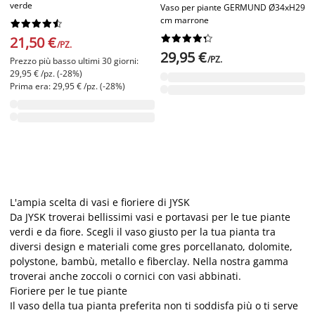
verde
Vaso per piante GERMUND Ø34xH29
cm marrone




















21,50 €
/PZ.
29,95 €
/PZ.
Prezzo più basso ultimi 30 giorni:
29,95 € /pz. (-28%)
Prima era: 29,95 € /pz. (-28%)
L'ampia scelta di vasi e fioriere di JYSK
Da JYSK troverai bellissimi vasi e portavasi per le tue piante
verdi e da fiore. Scegli il vaso giusto per la tua pianta tra
diversi design e materiali come gres porcellanato, dolomite,
polystone, bambù, metallo e fiberclay. Nella nostra gamma
troverai anche zoccoli o cornici con vasi abbinati.
Fioriere per le tue piante
Il vaso della tua pianta preferita non ti soddisfa più o ti serve