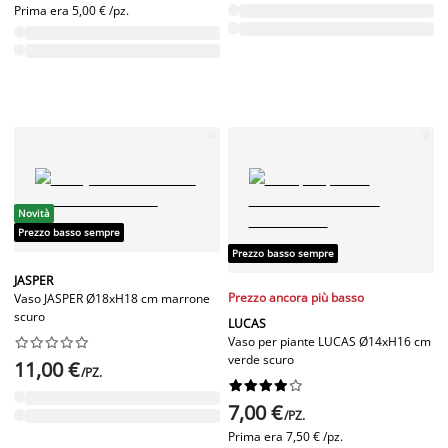
Prima era
5,00 € /pz.
Novità
Prezzo basso sempre
Prezzo basso sempre
JASPER
Prezzo ancora più basso
Vaso JASPER Ø18xH18 cm marrone
scuro
LUCAS
Vaso per piante LUCAS Ø14xH16 cm










verde scuro
11,00 €
/PZ.










7,00 €
/PZ.
Prima era
7,50 € /pz.