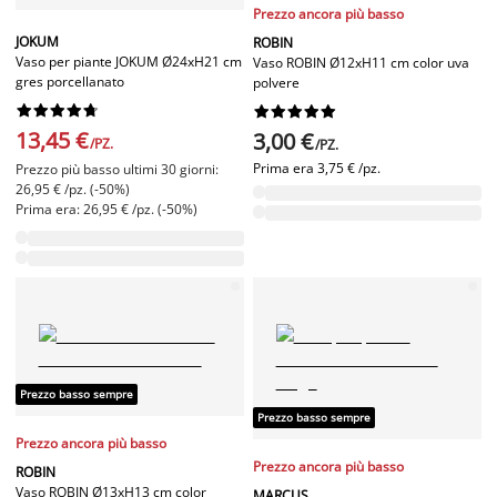
Prezzo ancora più basso
JOKUM
ROBIN
Vaso per piante JOKUM Ø24xH21 cm
Vaso ROBIN Ø12xH11 cm color uva
gres porcellanato
polvere




















13,45 €
3,00 €
/PZ.
/PZ.
Prima era
3,75 € /pz.
Prezzo più basso ultimi 30 giorni:
26,95 € /pz. (-50%)
Prima era: 26,95 € /pz. (-50%)
Prezzo basso sempre
Prezzo basso sempre
Prezzo ancora più basso
Prezzo ancora più basso
ROBIN
Vaso ROBIN Ø13xH13 cm color
MARCUS