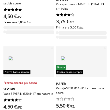
sabbia scuro
Vaso per piante MARCUS Ø16xH13
cm beige




















4,50 €
/PZ.
3,75 €
Prima era
6,00 € /pz.
/PZ.
Prima era
5,00 € /pz.
Novità
Prezzo basso sempre
Prezzo basso sempre
Prezzo ancora più basso
JASPER
Vaso JASPER Ø14xH13 cm marrone
SEVERIN
scuro
Vaso SEVERIN Ø20xH17 cm naturale




















5,50 €
4,50 €
/PZ.
/PZ.