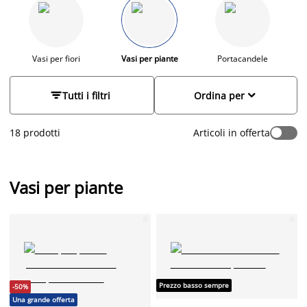
interno. Lasciati ispirare dalle nostre collezioni e consigliare in
uno dei negozi JYSK!
Vasi per fiori
Vasi per piante
Portacandele


Tutti i filtri
Ordina per
18 prodotti
Articoli in offerta
Vasi per piante
Prezzo basso sempre
-50%
Una grande offerta