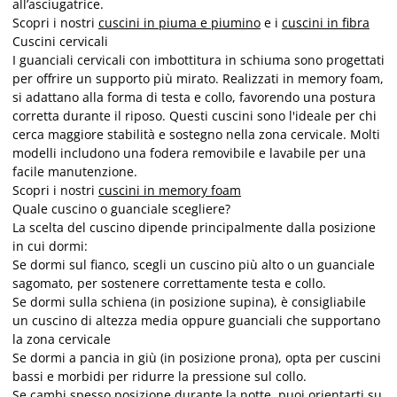
all’asciugatrice.
Scopri i nostri
cuscini in piuma e piumino
e i
cuscini in fibra
Cuscini cervicali
I guanciali cervicali con imbottitura in schiuma sono progettati
per offrire un supporto più mirato. Realizzati in memory foam,
si adattano alla forma di testa e collo, favorendo una postura
corretta durante il riposo. Questi cuscini sono l'ideale per chi
cerca maggiore stabilità e sostegno nella zona cervicale. Molti
modelli includono una fodera removibile e lavabile per una
facile manutenzione.
Scopri i nostri
cuscini in memory foam
Quale cuscino o guanciale scegliere?
La scelta del cuscino dipende principalmente dalla posizione
in cui dormi:
Se dormi sul fianco, scegli un cuscino più alto o un guanciale
sagomato, per sostenere correttamente testa e collo.
Se dormi sulla schiena (in posizione supina), è consigliabile
un cuscino di altezza media oppure guanciali che supportano
la zona cervicale
Se dormi a pancia in giù (in posizione prona), opta per cuscini
bassi e morbidi per ridurre la pressione sul collo.
Se cambi spesso posizione durante la notte, puoi orientarti su