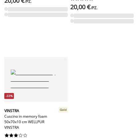
20,00 €
/PZ.
20,00 €
/PZ.
-33%
Gold
VINSTRA
Cuscino in memory foam
50x70x10 cm WELLPUR
VINSTRA









