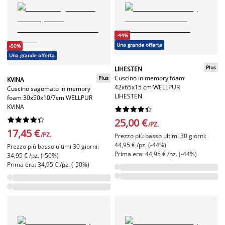
-44%
Una grande offerta
-50%
Una grande offerta
Plus
LIHESTEN
Cuscino in memory foam
Plus
KVINA
42x65x15 cm WELLPUR
Cuscino sagomato in memory
LIHESTEN
foam 30x50x10/7cm WELLPUR
KVINA




















25,00 €
/PZ.
17,45 €
/PZ.
Prezzo più basso ultimi 30 giorni:
44,95 € /pz. (-44%)
Prezzo più basso ultimi 30 giorni:
Prima era: 44,95 € /pz. (-44%)
34,95 € /pz. (-50%)
Prima era: 34,95 € /pz. (-50%)