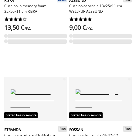
RISKA
ALESUND
Cuscino in memory foam
Cuscino cervicale 13x25x11 cm
35x50x11 cm RISKA
WELLPUR ALESUND




















13,50 €
9,00 €
/PZ.
/PZ.
Prezzo basso sempre
Prezzo basso sempre
Plus
Plus
STRANDA
FOSSAN
Cuscino cervicale 30x33x9 cm
Cuscino da viaggio 24x42x12