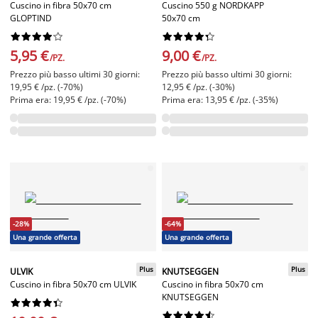
Cuscino in fibra 50x70 cm
Cuscino 550 g NORDKAPP
GLOPTIND
50x70 cm




















5,95 €
9,00 €
/PZ.
/PZ.
Prezzo più basso ultimi 30 giorni:
Prezzo più basso ultimi 30 giorni:
19,95 € /pz. (-70%)
12,95 € /pz. (-30%)
Prima era: 19,95 € /pz. (-70%)
Prima era: 13,95 € /pz. (-35%)
-28%
-64%
Una grande offerta
Una grande offerta
Plus
Plus
ULVIK
KNUTSEGGEN
Cuscino in fibra 50x70 cm ULVIK
Cuscino in fibra 50x70 cm
KNUTSEGGEN



















