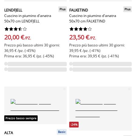
Plus
Plus
LENDFJELL
FALKETIND
Cuscino in piumino d'anatra
Cuscino in piumino d'anatra
50x70 cm LENDFJELL
50x70 cm FALKETIND




















20,00 €
23,50 €
/PZ.
/PZ.
Prezzo più basso ultimi 30 giorni:
Prezzo più basso ultimi 30 giorni:
36,95 € /pz. (-45%)
39,95 € /pz. (-41%)
Prima era: 36,95 € /pz. (-45%)
Prima era: 39,95 € /pz. (-41%)
Prezzo basso sempre
-24%
Basic
ALTA