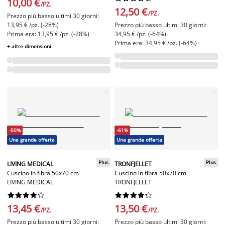
10,00 €
/PZ.
12,50 €
/PZ.
Prezzo più basso ultimi 30 giorni:
13,95 € /pz. (-28%)
Prezzo più basso ultimi 30 giorni:
Prima era: 13,95 € /pz. (-28%)
34,95 € /pz. (-64%)
Prima era: 34,95 € /pz. (-64%)
+ altre dimensioni
-50%
-61%
Una grande offerta
Una grande offerta
Plus
Plus
LIVING MEDICAL
TRONFJELLET
Cuscino in fibra 50x70 cm
Cuscino in fibra 50x70 cm
LIVING MEDICAL
TRONFJELLET




















13,45 €
13,50 €
/PZ.
/PZ.
Prezzo più basso ultimi 30 giorni:
Prezzo più basso ultimi 30 giorni: