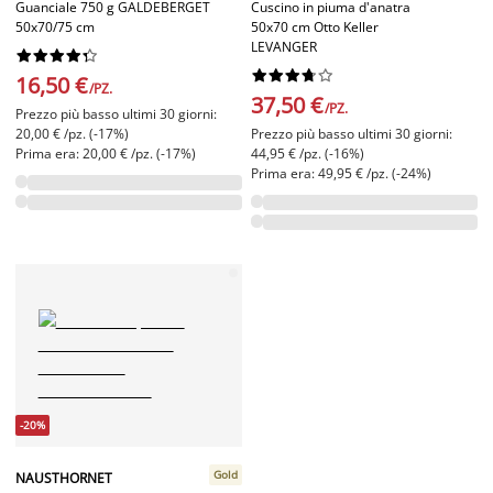
Guanciale 750 g GALDEBERGET
Cuscino in piuma d'anatra
50x70/75 cm
50x70 cm Otto Keller
LEVANGER




















16,50 €
/PZ.
37,50 €
/PZ.
Prezzo più basso ultimi 30 giorni:
20,00 € /pz. (-17%)
Prezzo più basso ultimi 30 giorni:
Prima era: 20,00 € /pz. (-17%)
44,95 € /pz. (-16%)
Prima era: 49,95 € /pz. (-24%)
-20%
Gold
NAUSTHORNET