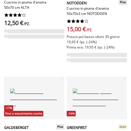
Cuscino in piuma d'anatra
Plus
NOTODDEN
50x70 cm ALTA
Cuscino in piuma d'anatra
50x70x3 cm NOTODDEN




















12,50 €
/PZ.
15,00 €
/PZ.
Prezzo più basso ultimi 30 giorni:
19,95 € /pz. (-24%)
Prima era: 19,95 € /pz. (-24%)
-17%
Fino a esaurimento scorte
-16%
Plus
Gold
GALDEBERGET
GREENFIRST