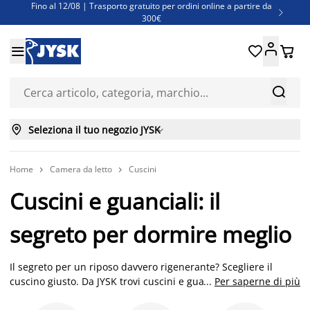
Fino al 12/08 | Trasporto gratuito per ordini online a partire da

300€
Super offerte d'estate | Oltre 1.500 articoli fino al 70%





Finanziamenti - Scegli il piano di rimborso più adatto a te



Seleziona il tuo negozio JYSK

Home
Camera da letto
Cuscini


Cuscini e guanciali: il
segreto per dormire meglio
Il segreto per un riposo davvero rigenerante? Scegliere il
cuscino giusto. Da JYSK trovi cuscini e guanciali pensati per
...
Per saperne di più
adattarsi al tuo modo di dormire, con diversi livelli di