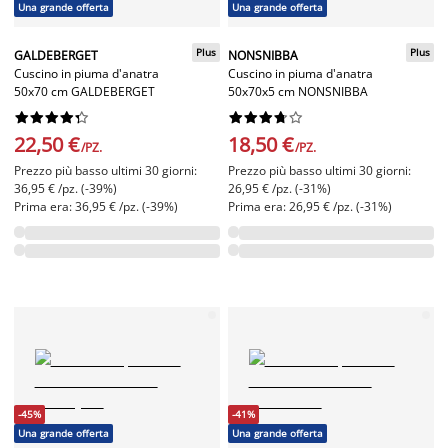
Una grande offerta
Una grande offerta
Plus
Plus
GALDEBERGET
NONSNIBBA
Cuscino in piuma d'anatra
Cuscino in piuma d'anatra
50x70 cm GALDEBERGET
50x70x5 cm NONSNIBBA




















22,50 €
18,50 €
/PZ.
/PZ.
Prezzo più basso ultimi 30 giorni:
Prezzo più basso ultimi 30 giorni:
36,95 € /pz. (-39%)
26,95 € /pz. (-31%)
Prima era: 36,95 € /pz. (-39%)
Prima era: 26,95 € /pz. (-31%)
-45%
-41%
Una grande offerta
Una grande offerta