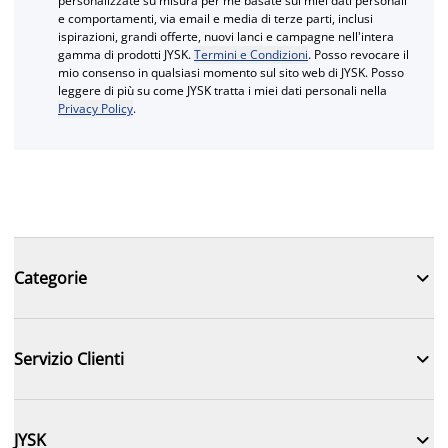
personalizzate su misura per me basate sui miei dati personali
e comportamenti, via email e media di terze parti, inclusi
ispirazioni, grandi offerte, nuovi lanci e campagne nell'intera
gamma di prodotti JYSK.
Termini e Condizioni
. Posso revocare il
mio consenso in qualsiasi momento sul sito web di JYSK. Posso
leggere di più su come JYSK tratta i miei dati personali nella
Privacy Policy
.

Categorie

Servizio Clienti

JYSK