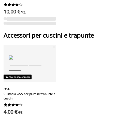










10,00 €
/PZ.
Accessori per cuscini e trapunte
Prezzo basso sempre
OSA
Custodia OSA per piumini/trapunte e
cuscini










4,00 €
/PZ.