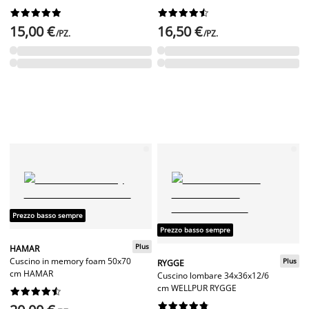




















15,00 €
16,50 €
/PZ.
/PZ.
Prezzo basso sempre
Prezzo basso sempre
Plus
HAMAR
Cuscino in memory foam 50x70
Plus
RYGGE
cm HAMAR
Cuscino lombare 34x36x12/6
cm WELLPUR RYGGE



















