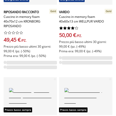
Gold
Gold
RIPOSANDO RACCONTO
VARDO
Cuscino in memory foam
Cuscino in memory foam
40x70x12 cm KRONBORG
40x60x13 cm WELLPUR VARDO
RIPOSANDO




















50,00 €
/PZ.
49,45 €
/PZ.
Prezzo più basso ultimi 30 giorni:
Prezzo più basso ultimi 30 giorni:
99,00 € /pz. (-49%)
99,00 € /pz. (-50%)
Prima era: 99,00 € /pz. (-49%)
Prima era: 99,00 € /pz. (-50%)
Prezzo basso sempre
Prezzo basso sempre