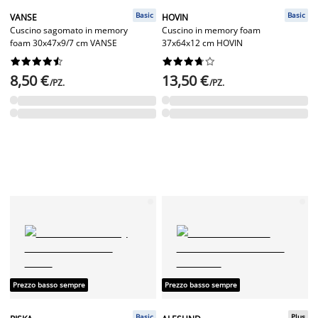
Basic
Basic
VANSE
HOVIN
Cuscino sagomato in memory
Cuscino in memory foam
foam 30x47x9/7 cm VANSE
37x64x12 cm HOVIN




















8,50 €
13,50 €
/PZ.
/PZ.
Prezzo basso sempre
Prezzo basso sempre
Basic
Plus