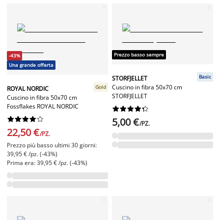
Prezzo basso sempre
-43%
Una grande offerta
Basic
STORFJELLET
Cuscino in fibra 50x70 cm
Gold
ROYAL NORDIC
STORFJELLET
Cuscino in fibra 50x70 cm
Fossflakes ROYAL NORDIC




















5,00 €
/PZ.
22,50 €
/PZ.
Prezzo più basso ultimi 30 giorni:
39,95 € /pz. (-43%)
Prima era: 39,95 € /pz. (-43%)