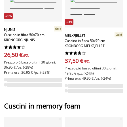
-28%
-24%
Gold
NJUNIS
Cuscino in fibra 50x70 cm
Gold
MELKFJELLET
KRONGORG NJUNIS
Cuscino in fibra 50x70 cm
KRONBORG MELKFJELLET




















26,50 €
/PZ.
37,50 €
/PZ.
Prezzo più basso ultimi 30 giorni:
36,95 € /pz. (-28%)
Prezzo più basso ultimi 30 giorni:
Prima era: 36,95 € /pz. (-28%)
49,95 € /pz. (-24%)
Prima era: 49,95 € /pz. (-24%)
Cuscini in memory foam