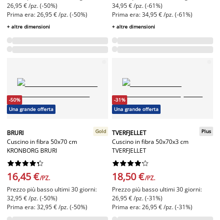
26,95 € /pz. (-50%)
34,95 € /pz. (-61%)
Prima era: 26,95 € /pz. (-50%)
Prima era: 34,95 € /pz. (-61%)
+ altre dimensioni
+ altre dimensioni
-50%
-31%
Una grande offerta
Una grande offerta
Gold
Plus
BRURI
TVERFJELLET
Cuscino in fibra 50x70 cm
Cuscino in fibra 50x70x3 cm
KRONBORG BRURI
TVERFJELLET




















16,45 €
18,50 €
/PZ.
/PZ.
Prezzo più basso ultimi 30 giorni:
Prezzo più basso ultimi 30 giorni:
32,95 € /pz. (-50%)
26,95 € /pz. (-31%)
Prima era: 32,95 € /pz. (-50%)
Prima era: 26,95 € /pz. (-31%)