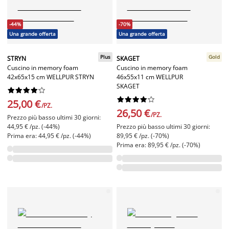
-44%
-70%
Una grande offerta
Una grande offerta
Plus
Gold
STRYN
SKAGET
Cuscino in memory foam
Cuscino in memory foam
42x65x15 cm WELLPUR STRYN
46x55x11 cm WELLPUR
SKAGET




















25,00 €
/PZ.
26,50 €
/PZ.
Prezzo più basso ultimi 30 giorni:
44,95 € /pz. (-44%)
Prezzo più basso ultimi 30 giorni:
Prima era: 44,95 € /pz. (-44%)
89,95 € /pz. (-70%)
Prima era: 89,95 € /pz. (-70%)