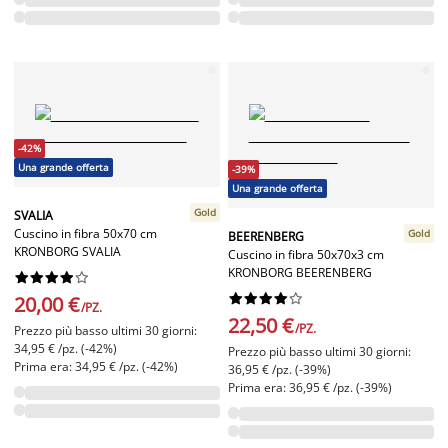
-42%
Una grande offerta
-39%
Una grande offerta
Gold
SVALIA
Cuscino in fibra 50x70 cm
Gold
BEERENBERG
KRONBORG SVALIA
Cuscino in fibra 50x70x3 cm
KRONBORG BEERENBERG




















20,00 €
/PZ.
22,50 €
/PZ.
Prezzo più basso ultimi 30 giorni:
34,95 € /pz. (-42%)
Prezzo più basso ultimi 30 giorni:
Prima era: 34,95 € /pz. (-42%)
36,95 € /pz. (-39%)
Prima era: 36,95 € /pz. (-39%)