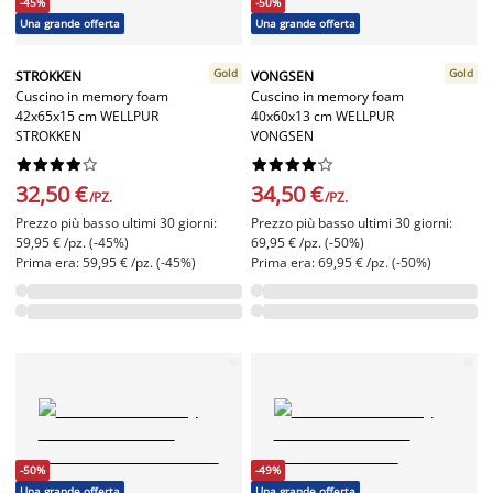
-45%
-50%
Una grande offerta
Una grande offerta
Gold
Gold
STROKKEN
VONGSEN
Cuscino in memory foam
Cuscino in memory foam
42x65x15 cm WELLPUR
40x60x13 cm WELLPUR
STROKKEN
VONGSEN




















32,50 €
34,50 €
/PZ.
/PZ.
Prezzo più basso ultimi 30 giorni:
Prezzo più basso ultimi 30 giorni:
59,95 € /pz. (-45%)
69,95 € /pz. (-50%)
Prima era: 59,95 € /pz. (-45%)
Prima era: 69,95 € /pz. (-50%)
-50%
-49%
Una grande offerta
Una grande offerta