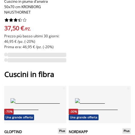
Cuscino in piuma d'anatra
50x70 cm KRONBORG
NAUSTHORNET










37,50 €
/PZ.
Prezzo più basso ultimi 30 giorni:
46,95 € /pz. (-20%)
Prima era: 46,95 € /pz. (-20%)
Cuscini in fibra
-70%
-30%
Una grande offerta
Una grande offerta
Plus
Plus
GLOPTIND
NORDKAPP