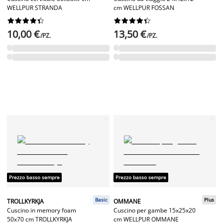
WELLPUR STRANDA
cm WELLPUR FOSSAN




















10,00 €
13,50 €
/PZ.
/PZ.
Prezzo basso sempre
Prezzo basso sempre
Basic
Plus
TROLLKYRKJA
OMMANE
Cuscino in memory foam
Cuscino per gambe 15x25x20
50x70 cm TROLLKYRKJA
cm WELLPUR OMMANE