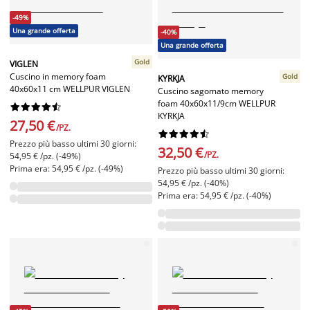
-49%
Una grande offerta
-40%
Una grande offerta
Gold
VIGLEN
Cuscino in memory foam
Gold
KYRKJA
40x60x11 cm WELLPUR VIGLEN
Cuscino sagomato memory
foam 40x60x11/9cm WELLPUR










KYRKJA
27,50 €
/PZ.










Prezzo più basso ultimi 30 giorni:
32,50 €
/PZ.
54,95 € /pz. (-49%)
Prima era: 54,95 € /pz. (-49%)
Prezzo più basso ultimi 30 giorni:
54,95 € /pz. (-40%)
Prima era: 54,95 € /pz. (-40%)