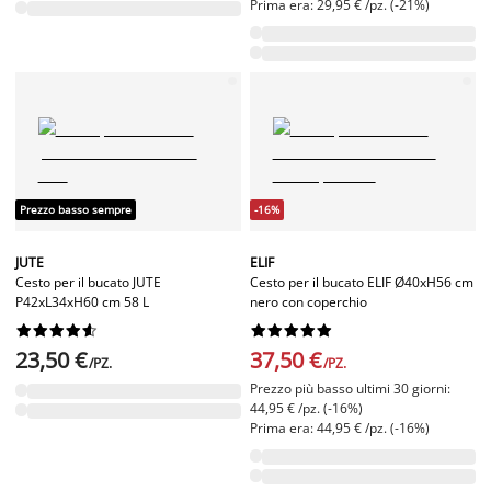
Prima era: 29,95 € /pz. (-21%)
Prezzo basso sempre
-16%
JUTE
ELIF
Cesto per il bucato JUTE
Cesto per il bucato ELIF Ø40xH56 cm
P42xL34xH60 cm 58 L
nero con coperchio




















23,50 €
37,50 €
/PZ.
/PZ.
Prezzo più basso ultimi 30 giorni:
44,95 € /pz. (-16%)
Prima era: 44,95 € /pz. (-16%)