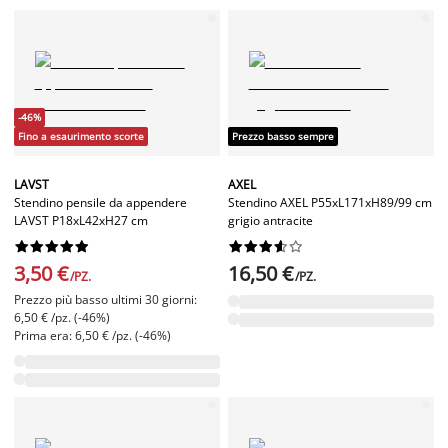
-46%
Fino a esaurimento scorte
Prezzo basso sempre
LAVST
AXEL
Stendino pensile da appendere
Stendino AXEL P55xL171xH89/99 cm
LAVST P18xL42xH27 cm
grigio antracite




















3,50 €
16,50 €
/PZ.
/PZ.
Prezzo più basso ultimi 30 giorni:
6,50 € /pz. (-46%)
Prima era: 6,50 € /pz. (-46%)