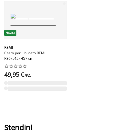
Novità
REMI
Cesto per il bucato REMI
P36xL45xH57 cm










49,95 €
/PZ.
Stendini