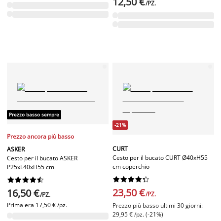
12,50 €
/PZ.
Prezzo basso sempre
-21%
Prezzo ancora più basso
CURT
ASKER
Cesto per il bucato CURT Ø40xH55
Cesto per il bucato ASKER
cm coperchio
P25xL40xH55 cm




















23,50 €
16,50 €
/PZ.
/PZ.
Prima era
17,50 € /pz.
Prezzo più basso ultimi 30 giorni:
29,95 € /pz. (-21%)