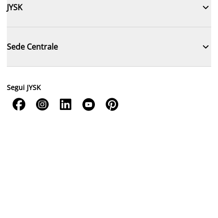

JYSK

Sede Centrale
Segui JYSK




