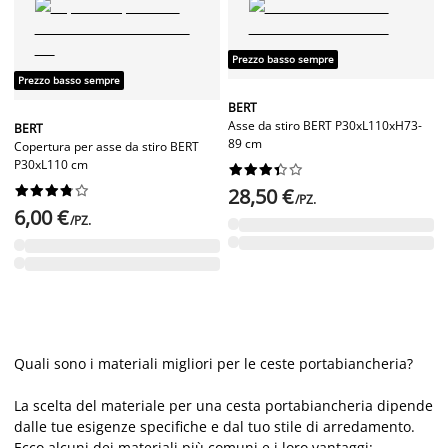
Prezzo basso sempre
Prezzo basso sempre
BERT
Asse da stiro BERT P30xL110xH73-
BERT
89 cm
Copertura per asse da stiro BERT
P30xL110 cm




















28,50 €
/PZ.
6,00 €
/PZ.
Quali sono i materiali migliori per le ceste portabiancheria?
La scelta del materiale per una cesta portabiancheria dipende
dalle tue esigenze specifiche e dal tuo stile di arredamento.
Ecco alcuni dei materiali più comuni e i loro vantaggi: