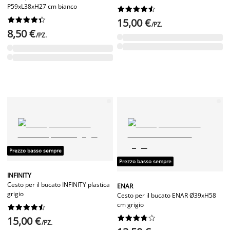
P59xL38xH27 cm bianco




















15,00 €
/PZ.
8,50 €
/PZ.
Prezzo basso sempre
Prezzo basso sempre
INFINITY
Cesto per il bucato INFINITY plastica
ENAR
grigio
Cesto per il bucato ENAR Ø39xH58
cm grigio




















15,00 €
/PZ.