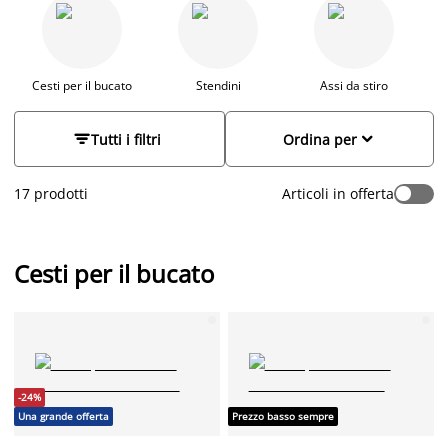
da usare. Da JYSK, offriamo assi da stiro e stendibiancheria di
alta qualità in varie dimensioni. Scopri anche la nostra
gamma di cesti per la biancheria attraenti in plastica, legno,
tessuto o metallo. Siamo sicuri che troverai qualcosa che
soddisfa le tue esigenze.
Cesti per il bucato
Stendini
Assi da stiro


Tutti i filtri
Ordina per
17 prodotti
Articoli in offerta
Cesti per il bucato
-24%
Una grande offerta
Prezzo basso sempre