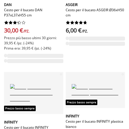
DAN
ASGEIR
Cesto per il bucato DAN
Cesto per il bucato ASGEIR Ø36xH50
P37xL37xH55 cm
cm




















30,00 €
6,00 €
/PZ.
/PZ.
Prezzo più basso ultimi 30 giorni:
39,95 € /pz. (-24%)
Prima era: 39,95 € /pz. (-24%)
Prezzo basso sempre
Prezzo basso sempre
INFINITY
Cesto per il bucato INFINITY plastica
INFINITY
bianco
Cesto per il bucato INFINITY