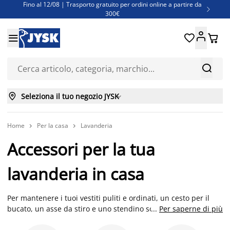
Fino al 12/08 | Trasporto gratuito per ordini online a partire da

300€
Super offerte d'estate | Oltre 1.500 articoli fino al 70%





Finanziamenti - Scegli il piano di rimborso più adatto a te



Seleziona il tuo negozio JYSK

Home
Per la casa
Lavanderia


Accessori per la tua
lavanderia in casa
Per mantenere i tuoi vestiti puliti e ordinati, un cesto per il
bucato, un asse da stiro e uno stendino sono essenziali.
...
Per saperne di più
Questi articoli per la casa dovrebbero essere durevoli e facili