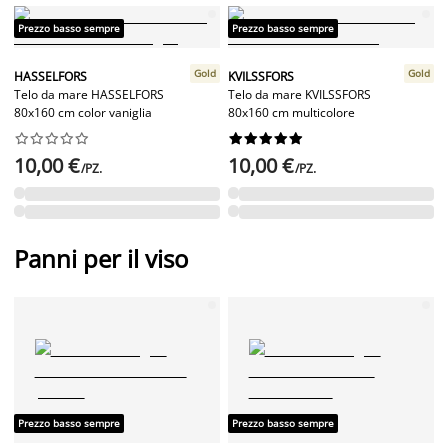
Prezzo basso sempre
Prezzo basso sempre
Gold
Gold
HASSELFORS
KVILSSFORS
Telo da mare HASSELFORS
Telo da mare KVILSSFORS
80x160 cm color vaniglia
80x160 cm multicolore




















10,00 €
10,00 €
/PZ.
/PZ.
Panni per il viso
Prezzo basso sempre
Prezzo basso sempre