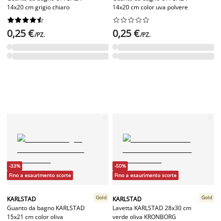
14x20 cm grigio chiaro
14x20 cm color uva polvere




















0,25 €
0,25 €
/PZ.
/PZ.
-33%
-50%
Fino a esaurimento scorte
Fino a esaurimento scorte
Gold
Gold
KARLSTAD
KARLSTAD
Guanto da bagno KARLSTAD
Lavetta KARLSTAD 28x30 cm
15x21 cm color oliva
verde oliva KRONBORG