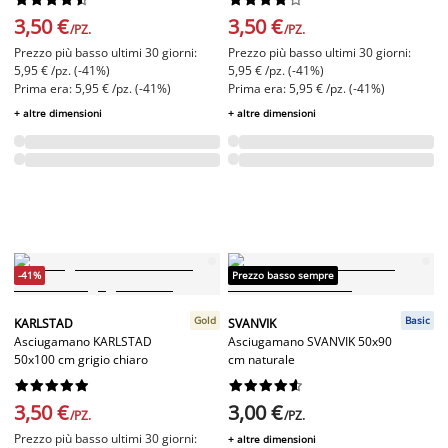
3,50 €
3,50 €
/PZ.
/PZ.
Prezzo più basso ultimi 30 giorni:
Prezzo più basso ultimi 30 giorni:
5,95 € /pz. (-41%)
5,95 € /pz. (-41%)
Prima era: 5,95 € /pz. (-41%)
Prima era: 5,95 € /pz. (-41%)
+ altre dimensioni
+ altre dimensioni
-41%
Prezzo basso sempre
Gold
Basic
KARLSTAD
SVANVIK
Asciugamano KARLSTAD
Asciugamano SVANVIK 50x90
50x100 cm grigio chiaro
cm naturale




















3,50 €
3,00 €
/PZ.
/PZ.
Prezzo più basso ultimi 30 giorni:
+ altre dimensioni