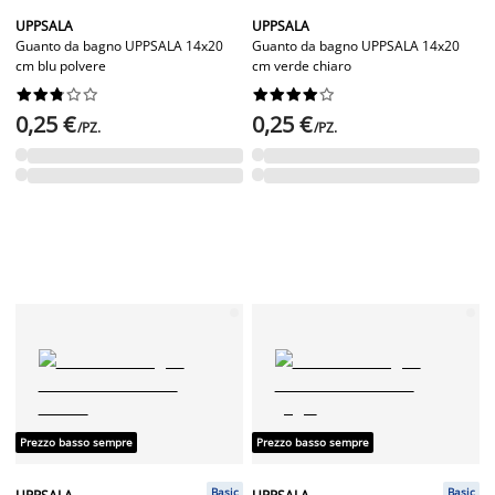
UPPSALA
UPPSALA
Guanto da bagno UPPSALA 14x20
Guanto da bagno UPPSALA 14x20
cm blu polvere
cm verde chiaro




















0,25 €
0,25 €
/PZ.
/PZ.
Prezzo basso sempre
Prezzo basso sempre
Basic
Basic