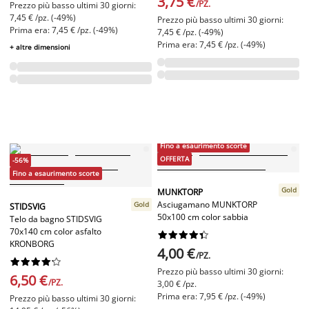
3,75 €
/PZ.
Prezzo più basso ultimi 30 giorni:
7,45 € /pz. (-49%)
Prezzo più basso ultimi 30 giorni:
Prima era: 7,45 € /pz. (-49%)
7,45 € /pz. (-49%)
Prima era: 7,45 € /pz. (-49%)
+ altre dimensioni
Fino a esaurimento scorte
OFFERTA
-56%
Fino a esaurimento scorte
Gold
MUNKTORP
Asciugamano MUNKTORP
Gold
STIDSVIG
50x100 cm color sabbia
Telo da bagno STIDSVIG
70x140 cm color asfalto










KRONBORG
4,00 €
/PZ.










Prezzo più basso ultimi 30 giorni:
6,50 €
/PZ.
3,00 € /pz.
Prima era: 7,95 € /pz. (-49%)
Prezzo più basso ultimi 30 giorni: