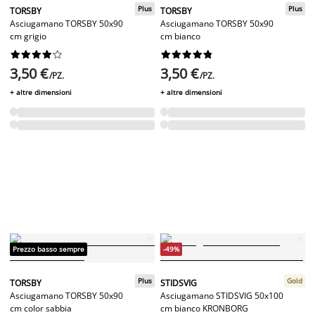
Plus
Plus
TORSBY
TORSBY
Asciugamano TORSBY 50x90
Asciugamano TORSBY 50x90
cm grigio
cm bianco




















3,50 €
3,50 €
/PZ.
/PZ.
+ altre dimensioni
+ altre dimensioni
Prezzo basso sempre
-49%
Plus
Gold
TORSBY
STIDSVIG
Asciugamano TORSBY 50x90
Asciugamano STIDSVIG 50x100
cm color sabbia
cm bianco KRONBORG