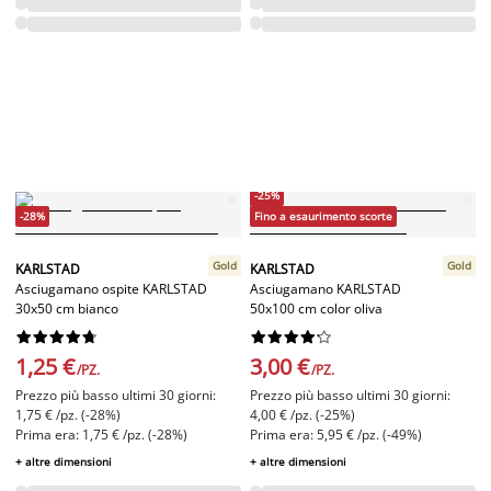
-25%
-28%
Fino a esaurimento scorte
Gold
Gold
KARLSTAD
KARLSTAD
Asciugamano ospite KARLSTAD
Asciugamano KARLSTAD
30x50 cm bianco
50x100 cm color oliva




















1,25 €
3,00 €
/PZ.
/PZ.
Prezzo più basso ultimi 30 giorni:
Prezzo più basso ultimi 30 giorni:
1,75 € /pz. (-28%)
4,00 € /pz. (-25%)
Prima era: 1,75 € /pz. (-28%)
Prima era: 5,95 € /pz. (-49%)
+ altre dimensioni
+ altre dimensioni