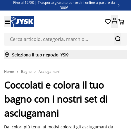
Fino al 12/08 | Trasporto gratuito per ordini online a partire da

300€
Super offerte d'estate | Oltre 1.500 articoli fino al 70%





Finanziamenti - Scegli il piano di rimborso più adatto a te



Seleziona il tuo negozio JYSK

Home
Bagno
Asciugamani


Coccolati e colora il tuo
bagno con i nostri set di
asciugamani
Dai colori più tenui ai motivi colorati gli asciugamani da