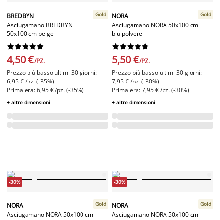
Gold
Gold
BREDBYN
NORA
Asciugamano BREDBYN
Asciugamano NORA 50x100 cm
50x100 cm beige
blu polvere




















4,50 €
5,50 €
/PZ.
/PZ.
Prezzo più basso ultimi 30 giorni:
Prezzo più basso ultimi 30 giorni:
6,95 € /pz. (-35%)
7,95 € /pz. (-30%)
Prima era: 6,95 € /pz. (-35%)
Prima era: 7,95 € /pz. (-30%)
+ altre dimensioni
+ altre dimensioni
-30%
-30%
Gold
Gold
NORA
NORA
Asciugamano NORA 50x100 cm
Asciugamano NORA 50x100 cm