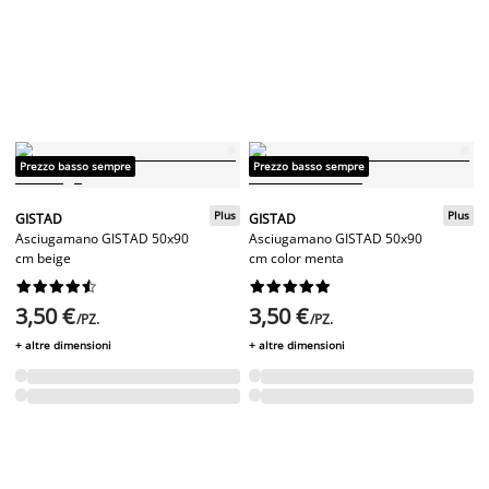
Prezzo basso sempre
Prezzo basso sempre
Plus
Plus
GISTAD
GISTAD
Asciugamano GISTAD 50x90
Asciugamano GISTAD 50x90
cm beige
cm color menta




















3,50 €
3,50 €
/PZ.
/PZ.
+ altre dimensioni
+ altre dimensioni