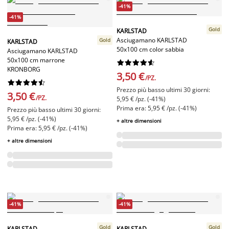
-41%
-41%
Gold
KARLSTAD
Asciugamano KARLSTAD
Gold
KARLSTAD
50x100 cm color sabbia
Asciugamano KARLSTAD
50x100 cm marrone










KRONBORG
3,50 €
/PZ.










Prezzo più basso ultimi 30 giorni:
3,50 €
/PZ.
5,95 € /pz. (-41%)
Prima era: 5,95 € /pz. (-41%)
Prezzo più basso ultimi 30 giorni:
5,95 € /pz. (-41%)
+ altre dimensioni
Prima era: 5,95 € /pz. (-41%)
+ altre dimensioni
-41%
-41%
Gold
Gold
KARLSTAD
KARLSTAD