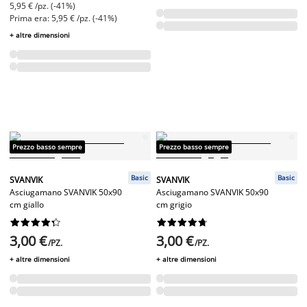
5,95 € /pz. (-41%)
Prima era: 5,95 € /pz. (-41%)
+ altre dimensioni
Prezzo basso sempre
Prezzo basso sempre
Basic
Basic
SVANVIK
SVANVIK
Asciugamano SVANVIK 50x90
Asciugamano SVANVIK 50x90
cm giallo
cm grigio




















3,00 €
3,00 €
/PZ.
/PZ.
+ altre dimensioni
+ altre dimensioni