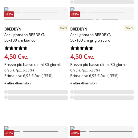
-35%
-35%
Gold
Gold
BREDBYN
BREDBYN
Asciugamano BREDBYN
Asciugamano BREDBYN
50x100 cm bianco
50x100 cm grigio scuro




















4,50 €
4,50 €
/PZ.
/PZ.
Prezzo più basso ultimi 30 giorni:
Prezzo più basso ultimi 30 giorni:
6,95 € /pz. (-35%)
6,95 € /pz. (-35%)
Prima era: 6,95 € /pz. (-35%)
Prima era: 6,95 € /pz. (-35%)
+ altre dimensioni
+ altre dimensioni
-35%
-30%