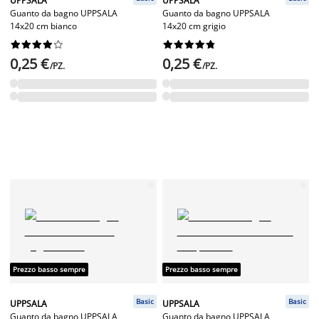
UPPSALA
UPPSALA
Guanto da bagno UPPSALA
Guanto da bagno UPPSALA
14x20 cm bianco
14x20 cm grigio




















0,25 €
0,25 €
/PZ.
/PZ.
Prezzo basso sempre
Prezzo basso sempre
Basic
Basic
UPPSALA
UPPSALA
Guanto da bagno UPPSALA
Guanto da bagno UPPSALA