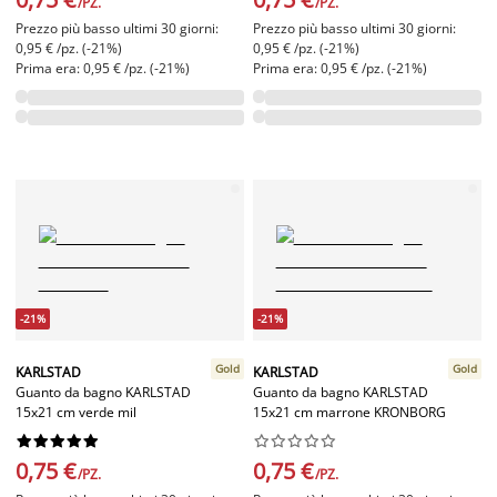
/PZ.
/PZ.
Prezzo più basso ultimi 30 giorni:
Prezzo più basso ultimi 30 giorni:
0,95 € /pz. (-21%)
0,95 € /pz. (-21%)
Prima era: 0,95 € /pz. (-21%)
Prima era: 0,95 € /pz. (-21%)
-21%
-21%
Gold
Gold
KARLSTAD
KARLSTAD
Guanto da bagno KARLSTAD
Guanto da bagno KARLSTAD
15x21 cm verde mil
15x21 cm marrone KRONBORG




















0,75 €
0,75 €
/PZ.
/PZ.