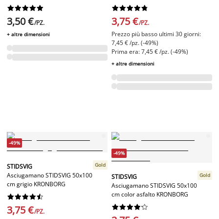




















3,50 €
3,75 €
/PZ.
/PZ.
Prezzo più basso ultimi 30 giorni:
+ altre dimensioni
7,45 € /pz. (-49%)
Prima era: 7,45 € /pz. (-49%)
+ altre dimensioni
-49%
-49%
Gold
STIDSVIG
Asciugamano STIDSVIG 50x100
Gold
STIDSVIG
cm grigio KRONBORG
Asciugamano STIDSVIG 50x100
cm color asfalto KRONBORG




















3,75 €
/PZ.