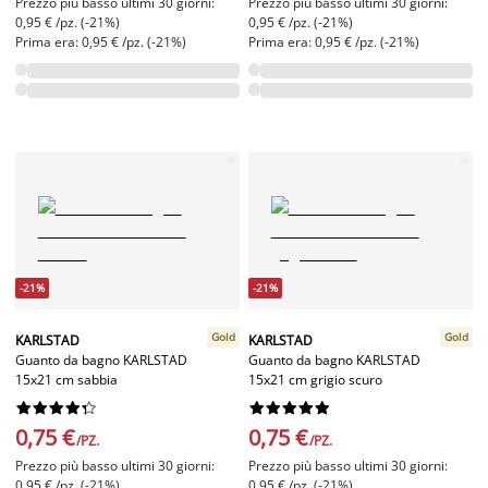
Prezzo più basso ultimi 30 giorni:
Prezzo più basso ultimi 30 giorni:
0,95 € /pz. (-21%)
0,95 € /pz. (-21%)
Prima era: 0,95 € /pz. (-21%)
Prima era: 0,95 € /pz. (-21%)
-21%
-21%
Gold
Gold
KARLSTAD
KARLSTAD
Guanto da bagno KARLSTAD
Guanto da bagno KARLSTAD
15x21 cm sabbia
15x21 cm grigio scuro




















0,75 €
0,75 €
/PZ.
/PZ.
Prezzo più basso ultimi 30 giorni:
Prezzo più basso ultimi 30 giorni:
0,95 € /pz. (-21%)
0,95 € /pz. (-21%)