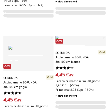
14,95 € /pz. (-56%)
+ altre dimensioni
Prima era: 14,95 € /pz. (-56%)
-50%
Gold
SORUNDA
Asciugamano SORUNDA
50x100 cm bianco
-50%










4,45 €
/PZ.
Gold
SORUNDA
Prezzo più basso ultimi 30 giorni:
Asciugamano SORUNDA
8,95 € /pz. (-50%)
50x100 cm grigio
Prima era: 8,95 € /pz. (-50%)










+ altre dimensioni
4,45 €
/PZ.
Prezzo più basso ultimi 30 giorni: