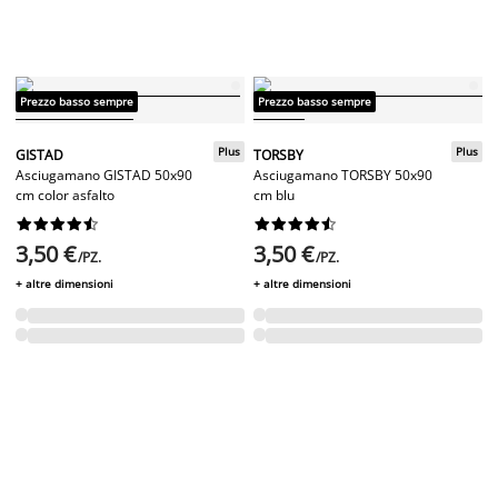
Prezzo basso sempre
Prezzo basso sempre
Plus
Plus
GISTAD
TORSBY
Asciugamano GISTAD 50x90
Asciugamano TORSBY 50x90
cm color asfalto
cm blu




















3,50 €
3,50 €
/PZ.
/PZ.
+ altre dimensioni
+ altre dimensioni