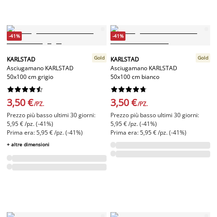
-41%
-41%
Gold
Gold
KARLSTAD
KARLSTAD
Asciugamano KARLSTAD
Asciugamano KARLSTAD
50x100 cm grigio
50x100 cm bianco




















3,50 €
3,50 €
/PZ.
/PZ.
Prezzo più basso ultimi 30 giorni:
Prezzo più basso ultimi 30 giorni:
5,95 € /pz. (-41%)
5,95 € /pz. (-41%)
Prima era: 5,95 € /pz. (-41%)
Prima era: 5,95 € /pz. (-41%)
+ altre dimensioni