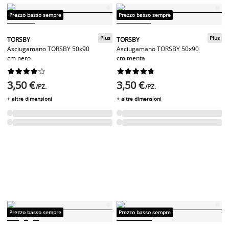
Prezzo basso sempre
Prezzo basso sempre
Plus
Plus
TORSBY
TORSBY
Asciugamano TORSBY 50x90
Asciugamano TORSBY 50x90
cm nero
cm menta




















3,50 €
3,50 €
/PZ.
/PZ.
+ altre dimensioni
+ altre dimensioni
Prezzo basso sempre
Prezzo basso sempre