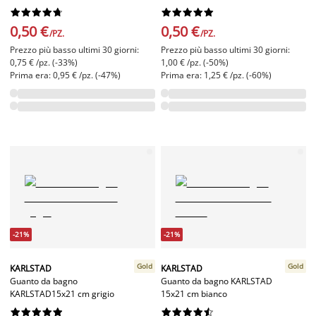




















0,50 €
0,50 €
/PZ.
/PZ.
Prezzo più basso ultimi 30 giorni:
Prezzo più basso ultimi 30 giorni:
0,75 € /pz. (-33%)
1,00 € /pz. (-50%)
Prima era: 0,95 € /pz. (-47%)
Prima era: 1,25 € /pz. (-60%)
-21%
-21%
Gold
Gold
KARLSTAD
KARLSTAD
Guanto da bagno
Guanto da bagno KARLSTAD
KARLSTAD15x21 cm grigio
15x21 cm bianco



















