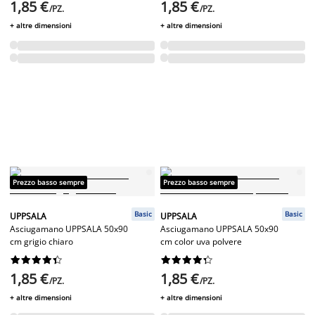
1,85 €
1,85 €
/PZ.
/PZ.
+ altre dimensioni
+ altre dimensioni
Prezzo basso sempre
Prezzo basso sempre
Basic
Basic
UPPSALA
UPPSALA
Asciugamano UPPSALA 50x90
Asciugamano UPPSALA 50x90
cm grigio chiaro
cm color uva polvere




















1,85 €
1,85 €
/PZ.
/PZ.
+ altre dimensioni
+ altre dimensioni