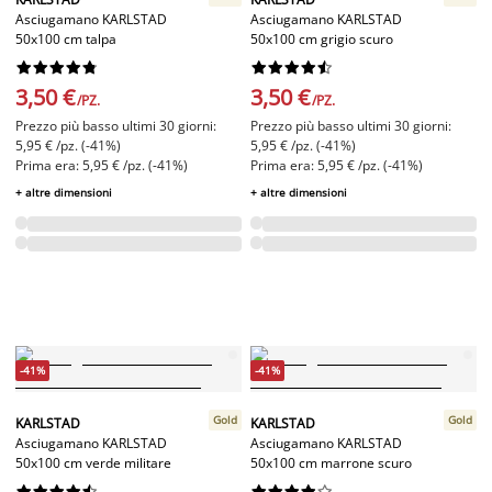
Asciugamano KARLSTAD
Asciugamano KARLSTAD
50x100 cm talpa
50x100 cm grigio scuro




















3,50 €
3,50 €
/PZ.
/PZ.
Prezzo più basso ultimi 30 giorni:
Prezzo più basso ultimi 30 giorni:
5,95 € /pz. (-41%)
5,95 € /pz. (-41%)
Prima era: 5,95 € /pz. (-41%)
Prima era: 5,95 € /pz. (-41%)
+ altre dimensioni
+ altre dimensioni
-41%
-41%
Gold
Gold
KARLSTAD
KARLSTAD
Asciugamano KARLSTAD
Asciugamano KARLSTAD
50x100 cm verde militare
50x100 cm marrone scuro



















