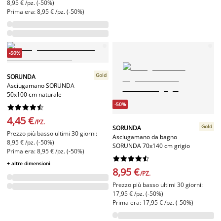
8,95 € /pz. (-50%)
Prima era: 8,95 € /pz. (-50%)
-50%
Gold
SORUNDA
Asciugamano SORUNDA
50x100 cm naturale
-50%










4,45 €
/PZ.
Gold
SORUNDA
Prezzo più basso ultimi 30 giorni:
Asciugamano da bagno
8,95 € /pz. (-50%)
SORUNDA 70x140 cm grigio
Prima era: 8,95 € /pz. (-50%)










+ altre dimensioni
8,95 €
/PZ.
Prezzo più basso ultimi 30 giorni:
17,95 € /pz. (-50%)
Prima era: 17,95 € /pz. (-50%)