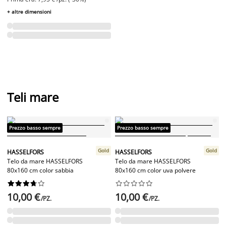
+ altre dimensioni
Teli mare
Prezzo basso sempre
Prezzo basso sempre
Gold
Gold
HASSELFORS
HASSELFORS
Telo da mare HASSELFORS
Telo da mare HASSELFORS
80x160 cm color sabbia
80x160 cm color uva polvere




















10,00 €
10,00 €
/PZ.
/PZ.