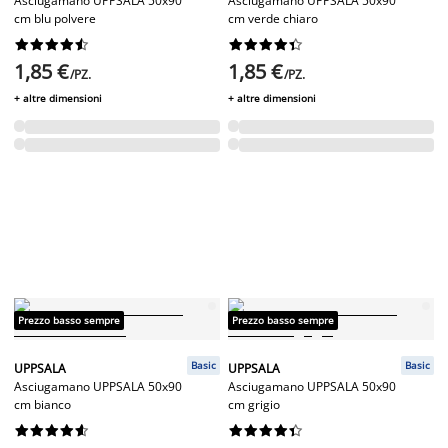
Asciugamano UPPSALA 50x90
Asciugamano UPPSALA 50x90
cm blu polvere
cm verde chiaro




















1,85 €
1,85 €
/PZ.
/PZ.
+ altre dimensioni
+ altre dimensioni
Prezzo basso sempre
Prezzo basso sempre
Basic
Basic
UPPSALA
UPPSALA
Asciugamano UPPSALA 50x90
Asciugamano UPPSALA 50x90
cm bianco
cm grigio



















