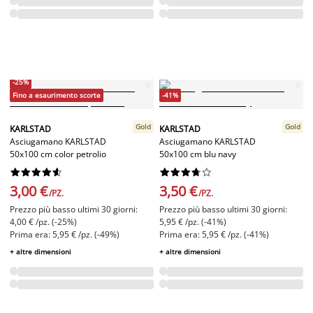
-25%
Fino a esaurimento scorte
-41%
Gold
Gold
KARLSTAD
KARLSTAD
Asciugamano KARLSTAD
Asciugamano KARLSTAD
50x100 cm color petrolio
50x100 cm blu navy




















3,00 €
3,50 €
/PZ.
/PZ.
Prezzo più basso ultimi 30 giorni:
Prezzo più basso ultimi 30 giorni:
4,00 € /pz. (-25%)
5,95 € /pz. (-41%)
Prima era: 5,95 € /pz. (-49%)
Prima era: 5,95 € /pz. (-41%)
+ altre dimensioni
+ altre dimensioni