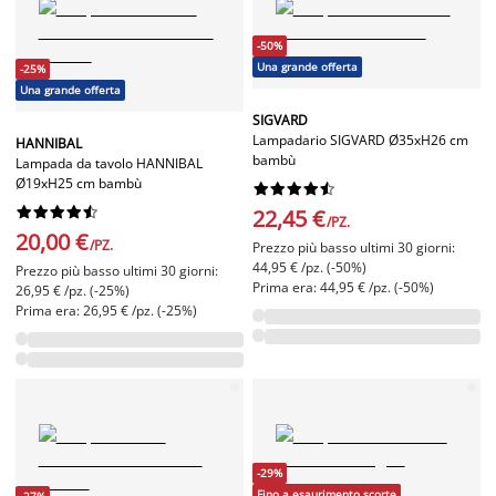
-50%
Una grande offerta
-25%
Una grande offerta
SIGVARD
Lampadario SIGVARD Ø35xH26 cm
HANNIBAL
bambù
Lampada da tavolo HANNIBAL
Ø19xH25 cm bambù




















22,45 €
/PZ.
20,00 €
/PZ.
Prezzo più basso ultimi 30 giorni:
44,95 € /pz. (-50%)
Prezzo più basso ultimi 30 giorni:
Prima era: 44,95 € /pz. (-50%)
26,95 € /pz. (-25%)
Prima era: 26,95 € /pz. (-25%)
-29%
Fino a esaurimento scorte