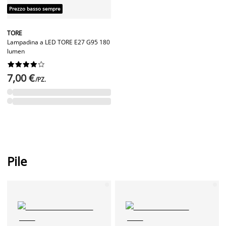
Prezzo basso sempre
TORE
Lampadina a LED TORE E27 G95 180
lumen










7,00 €
/PZ.
Pile