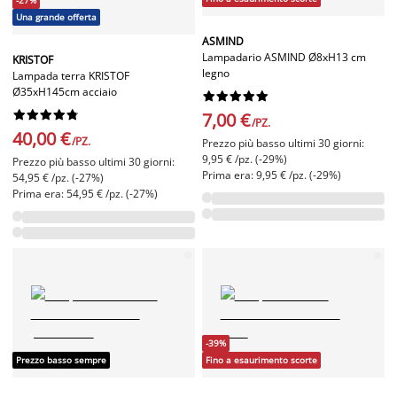
-27%
Una grande offerta
ASMIND
Lampadario ASMIND Ø8xH13 cm
KRISTOF
legno
Lampada terra KRISTOF
Ø35xH145cm acciaio




















7,00 €
/PZ.
40,00 €
/PZ.
Prezzo più basso ultimi 30 giorni:
9,95 € /pz. (-29%)
Prezzo più basso ultimi 30 giorni:
Prima era: 9,95 € /pz. (-29%)
54,95 € /pz. (-27%)
Prima era: 54,95 € /pz. (-27%)
-39%
Prezzo basso sempre
Fino a esaurimento scorte