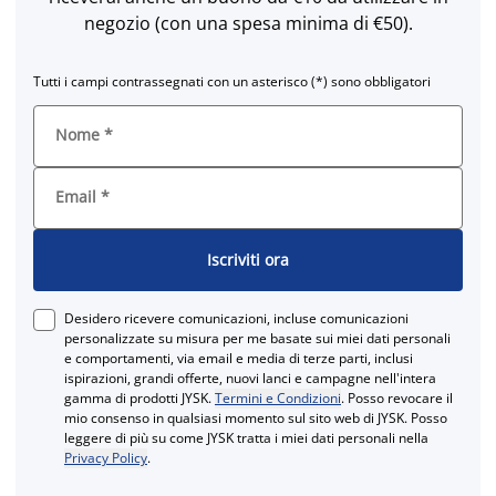
negozio (con una spesa minima di €50).
Tutti i campi contrassegnati con un asterisco (*) sono obbligatori
Nome
*
Email
*
Iscriviti ora
Desidero ricevere comunicazioni, incluse comunicazioni
personalizzate su misura per me basate sui miei dati personali
e comportamenti, via email e media di terze parti, inclusi
ispirazioni, grandi offerte, nuovi lanci e campagne nell'intera
gamma di prodotti JYSK.
Termini e Condizioni
. Posso revocare il
mio consenso in qualsiasi momento sul sito web di JYSK. Posso
leggere di più su come JYSK tratta i miei dati personali nella
Privacy Policy
.