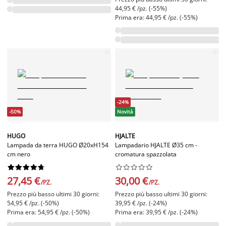
44,95 € /pz. (-55%)
Prima era: 44,95 € /pz. (-55%)
-24%
-50%
Novità
HUGO
HJALTE
Lampada da terra HUGO Ø20xH154
Lampadario HJALTE Ø35 cm -
cm nero
cromatura spazzolata




















27,45 €
30,00 €
/PZ.
/PZ.
Prezzo più basso ultimi 30 giorni:
Prezzo più basso ultimi 30 giorni:
54,95 € /pz. (-50%)
39,95 € /pz. (-24%)
Prima era: 54,95 € /pz. (-50%)
Prima era: 39,95 € /pz. (-24%)