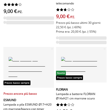
telecomando




















9,00 €
/PZ.
9,00 €
/PZ.
Prezzo più basso ultimi 30 giorni:
22,50 € /pz. (-60%)
Prima era: 20,00 € /pz. (-55%)
Novità
Prezzo basso sempre
Prezzo basso sempre
FLORIAN
Prezzo ancora più basso
Lampada a batterie FLORIAN
Ø14xH21 cm marrone scuro
ESMUND
Lampada a pila ESMUND Ø17×H20










cm marrone/bianco con timer