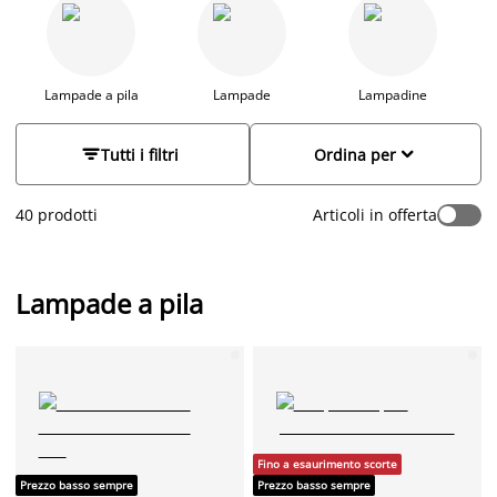
fondamentale per donare ancora più personalità e per
valorizzare i tuoi ambienti. Scegli tra luci moderne in acciaio o
in vetro, lampade più classiche con paralumi in tessuto o, per
un'atmosfera calda e accogliente, opta per lampade e
lampadari con elementi in legno. Dai un'occhiata alla nostra
Lampade a pila
Lampade
Lampadine
ampia scelta di luci e trova le soluzioni di illuminazione
perfette per ogni ambiente della tua casa.


Tutti i filtri
Ordina per
40 prodotti
Articoli in offerta
Lampade a pila
Fino a esaurimento scorte
Prezzo basso sempre
Prezzo basso sempre