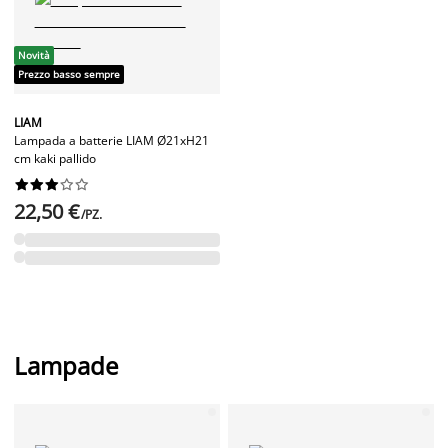
Novità
Prezzo basso sempre
LIAM
Lampada a batterie LIAM Ø21xH21
cm kaki pallido










22,50 €
/PZ.
Lampade