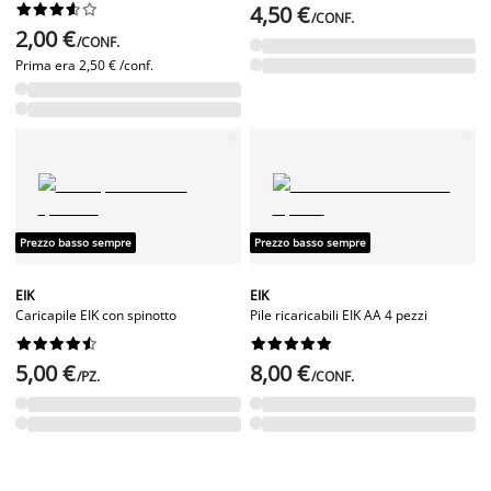










4,50 €
/CONF.
2,00 €
/CONF.
Prima era
2,50 € /conf.
Prezzo basso sempre
Prezzo basso sempre
EIK
EIK
Caricapile EIK con spinotto
Pile ricaricabili EIK AA 4 pezzi




















5,00 €
8,00 €
/PZ.
/CONF.