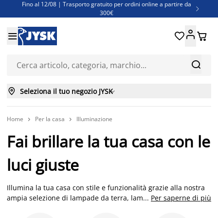
Fino al 12/08 | Trasporto gratuito per ordini online a partire da

300€
Super offerte d'estate | Oltre 1.500 articoli fino al 70%





Finanziamenti - Scegli il piano di rimborso più adatto a te



Seleziona il tuo negozio JYSK

Home
Per la casa
Illuminazione


Fai brillare la tua casa con le
luci giuste
Illumina la tua casa con stile e funzionalità grazie alla nostra
ampia selezione di lampade da terra, lampadari, lampade da
...
Per saperne di più
tavolo, abat jour e luci decorative. L'illuminazione giusta è