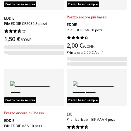
Prezzo basso sempre
Prezzo basso sempre
Prezzo ancora più basso
EDDIE
Pile EDDIE CR2032 8 pezzi
EDDIE
Pile EDDIE AA 10 pezzi










1,50 €










/CONF.
2,00 €
/CONF.
Prima era
2,50 € /conf.
Prezzo basso sempre
Prezzo basso sempre
Prezzo ancora più basso
EIK
Pile ricaricabili EIK AAA 4 pezzi
EDDIE
Pile EDDIE AAA 10 pezzi









