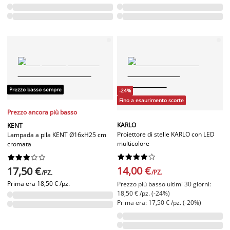
Prezzo basso sempre
-24%
Fino a esaurimento scorte
Prezzo ancora più basso
KARLO
KENT
Proiettore di stelle KARLO con LED
Lampada a pila KENT Ø16xH25 cm
multicolore
cromata




















14,00 €
17,50 €
/PZ.
/PZ.
Prima era
18,50 € /pz.
Prezzo più basso ultimi 30 giorni:
18,50 € /pz. (-24%)
Prima era: 17,50 € /pz. (-20%)