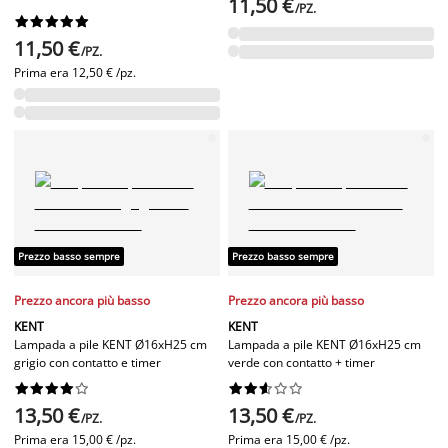
11,50 €
/PZ.










11,50 €
/PZ.
Prima era
12,50 € /pz.
Prezzo basso sempre
Prezzo basso sempre
Prezzo ancora più basso
Prezzo ancora più basso
KENT
KENT
Lampada a pile KENT Ø16xH25 cm
Lampada a pile KENT Ø16xH25 cm
grigio con contatto e timer
verde con contatto + timer




















13,50 €
13,50 €
/PZ.
/PZ.
Prima era
15,00 € /pz.
Prima era
15,00 € /pz.