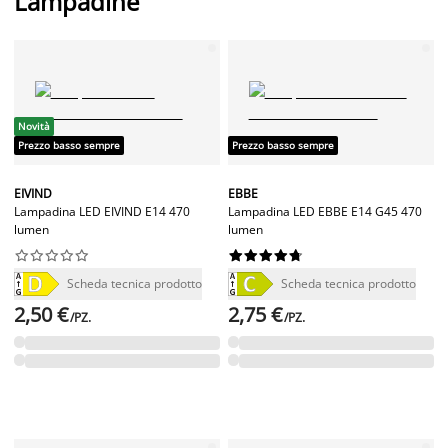
Lampadine
Novità
Prezzo basso sempre
Prezzo basso sempre
EIVIND
EBBE
Lampadina LED EIVIND E14 470
Lampadina LED EBBE E14 G45 470
lumen
lumen




















Scheda tecnica prodotto
Scheda tecnica prodotto
2,50 €
2,75 €
/PZ.
/PZ.