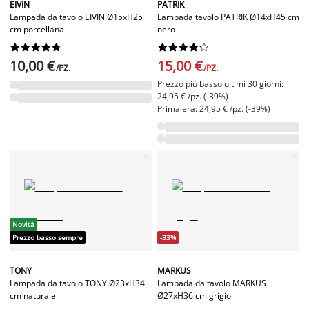
EIVIN
PATRIK
Lampada da tavolo EIVIN Ø15xH25
Lampada tavolo PATRIK Ø14xH45 cm
cm porcellana
nero




















10,00 €
15,00 €
/PZ.
/PZ.
Prezzo più basso ultimi 30 giorni:
24,95 € /pz. (-39%)
Prima era: 24,95 € /pz. (-39%)
Novità
Prezzo basso sempre
-33%
TONY
MARKUS
Lampada da tavolo TONY Ø23xH34
Lampada da tavolo MARKUS
cm naturale
Ø27xH36 cm grigio