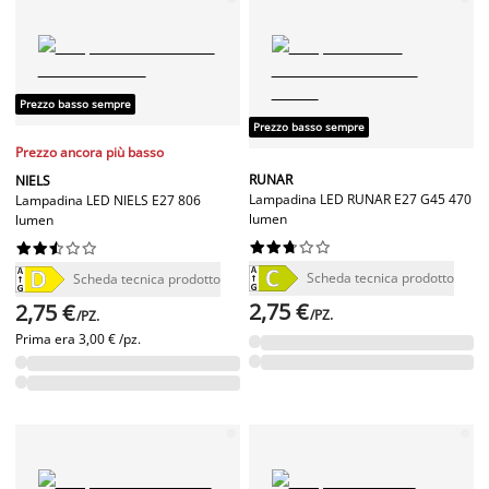
Prezzo basso sempre
Prezzo basso sempre
Prezzo ancora più basso
RUNAR
NIELS
Lampadina LED RUNAR E27 G45 470
Lampadina LED NIELS E27 806
lumen
lumen




















Scheda tecnica prodotto
Scheda tecnica prodotto
2,75 €
2,75 €
/PZ.
/PZ.
Prima era
3,00 € /pz.