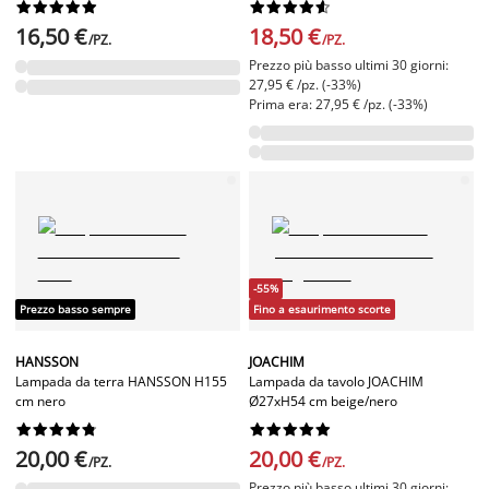




















16,50 €
18,50 €
/PZ.
/PZ.
Prezzo più basso ultimi 30 giorni:
27,95 € /pz. (-33%)
Prima era: 27,95 € /pz. (-33%)
-55%
Prezzo basso sempre
Fino a esaurimento scorte
HANSSON
JOACHIM
Lampada da terra HANSSON H155
Lampada da tavolo JOACHIM
cm nero
Ø27xH54 cm beige/nero




















20,00 €
20,00 €
/PZ.
/PZ.
Prezzo più basso ultimi 30 giorni: