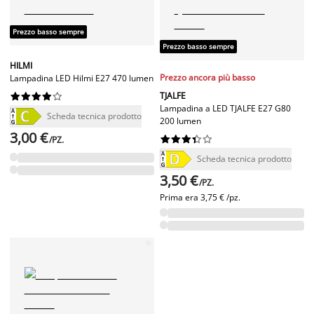
Prezzo basso sempre
Prezzo basso sempre
HILMI
Prezzo ancora più basso
Lampadina LED Hilmi E27 470 lumen
TJALFE










Lampadina a LED TJALFE E27 G80
Scheda tecnica prodotto
200 lumen
3,00 €










/PZ.
Scheda tecnica prodotto
3,50 €
/PZ.
Prima era
3,75 € /pz.