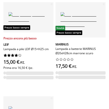
Prezzo basso sempre
Novità
Prezzo basso sempre
Prezzo ancora più basso
MARINUS
LEIF
Lampada a batterie MARINUS
Lampada a pile LEIF Ø15×H25 cm
Ø20xH28cm marrone scuro




















15,00 €
/PZ.
17,50 €
/PZ.
Prima era
16,50 € /pz.