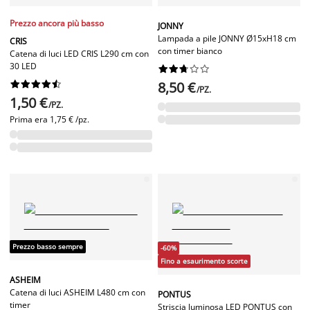
Prezzo ancora più basso
JONNY
Lampada a pile JONNY Ø15xH18 cm
CRIS
con timer bianco
Catena di luci LED CRIS L290 cm con
30 LED




















8,50 €
/PZ.
1,50 €
/PZ.
Prima era
1,75 € /pz.
Prezzo basso sempre
-60%
Fino a esaurimento scorte
ASHEIM
Catena di luci ASHEIM L480 cm con
PONTUS
timer
Striscia luminosa LED PONTUS con