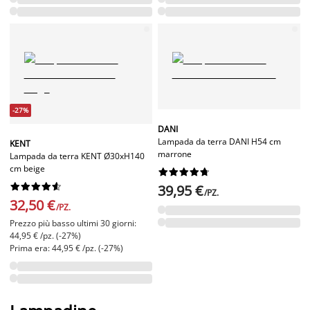
-27%
DANI
Lampada da terra DANI H54 cm
KENT
marrone
Lampada da terra KENT Ø30xH140
cm beige




















39,95 €
/PZ.
32,50 €
/PZ.
Prezzo più basso ultimi 30 giorni:
44,95 € /pz. (-27%)
Prima era: 44,95 € /pz. (-27%)