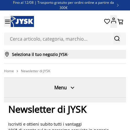
Fino al 12/08 | Trasporto gratuito per ordini online a partire da

300€
Super offerte d'estate | Oltre 1.500 articoli fino al 70%





Finanziamenti - Scegli il piano di rimborso più adatto a te



Seleziona il tuo negozio JYSK

Home
Newsletter di JYSK


Menu
Newsletter di JYSK
Iscriviti e ottieni subito tutti i vantaggi