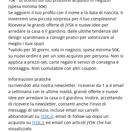
10€* di sconto sul tuo prossimo acquisto in negozio
(spesa minima 50€)
Se aggiorni il tuo profilo con il nome e la data di nascita, ti
invieremo una piccola sorpresa per il tuo compleanno!
Riceverai le grandi offerte di JYSK e nuove idee per
arredare la casa o il giardino, dalle ultime tendenze del
design scandinavo a consigli pratici per valorizzare al
meglio i tuoi spazi
*valido per 30 giorni, solo in negozio, spesa minima 50€,
su nuovi ordini e per un solo acquisto per persona. Non si
applica a prezzi-set, carte regalo e servizi di consegna e
montaggio. Non cumulabile con altri coupon.
Informazioni pratiche
Iscrivendoti alla nostra newsletter, riceverai da 1 a 4 email
a settimana con le ultime novità, grandi offerte e nuove
idee per arredare la casa o il giardino. Inoltre, accettando
di ricevere la newsletter, consenti anche l'invio di
messaggi di servizio, incluse email sui carrelli
abbandonati su
JYSK.it
, email di follow-up dopo un
acquisto su
JYSK.it
ed email con articoli JYSK che hai
visualizzato.