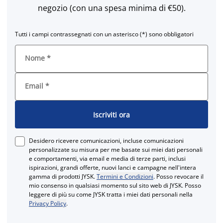
negozio (con una spesa minima di €50).
Tutti i campi contrassegnati con un asterisco (*) sono obbligatori
Nome
*
Email
*
Iscriviti ora
Desidero ricevere comunicazioni, incluse comunicazioni
personalizzate su misura per me basate sui miei dati personali
e comportamenti, via email e media di terze parti, inclusi
ispirazioni, grandi offerte, nuovi lanci e campagne nell'intera
gamma di prodotti JYSK.
Termini e Condizioni
. Posso revocare il
mio consenso in qualsiasi momento sul sito web di JYSK. Posso
leggere di più su come JYSK tratta i miei dati personali nella
Privacy Policy
.