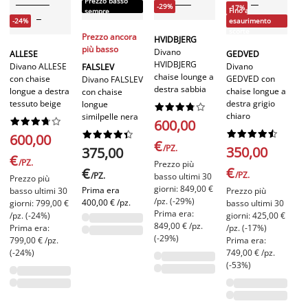
Prezzo basso
-29%
-17%
Fino a
sempre
-24%
esaurimento
scorte
Prezzo ancora
HVIDBJERG
più basso
Divano
ALLESE
GEDVED
HVIDBJERG
Divano ALLESE
Divano
FALSLEV
chaise lounge a
con chaise
GEDVED con
Divano FALSLEV
destra sabbia
longue a destra
chaise longue a
con chaise
tessuto beige
destra grigio
longue










chiaro
similpelle nera










600,00




















600,00
€
/PZ.
350,00
375,00
€
/PZ.
Prezzo più
€
€
/PZ.
/PZ.
basso ultimi 30
Prezzo più
giorni: 849,00 €
Prima era
basso ultimi 30
Prezzo più
/pz. (-29%)
400,00 € /pz.
giorni: 799,00 €
basso ultimi 30
Prima era:
/pz. (-24%)
giorni: 425,00 €
849,00 € /pz.
Prima era:
/pz. (-17%)
(-29%)
799,00 € /pz.
Prima era:
(-24%)
749,00 € /pz.
(-53%)