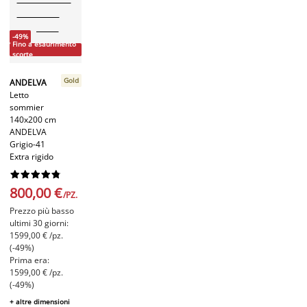
-49%
Fino a esaurimento
scorte
Gold
ANDELVA
Letto
sommier
140x200 cm
ANDELVA
Grigio-41
Extra rigido










800,00 €
/PZ.
Prezzo più basso
ultimi 30 giorni:
1599,00 € /pz.
(-49%)
Prima era:
1599,00 € /pz.
(-49%)
+ altre dimensioni