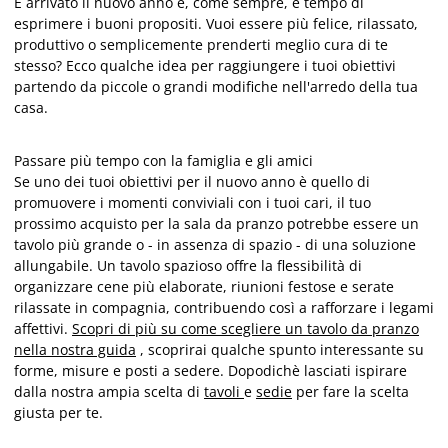
È arrivato il nuovo anno e, come sempre, è tempo di
esprimere i buoni propositi. Vuoi essere più felice, rilassato,
produttivo o semplicemente prenderti meglio cura di te
stesso? Ecco qualche idea per raggiungere i tuoi obiettivi
partendo da piccole o grandi modifiche nell'arredo della tua
casa.
Passare più tempo con la famiglia e gli amici
Se uno dei tuoi obiettivi per il nuovo anno è quello di
promuovere i momenti conviviali con i tuoi cari, il tuo
prossimo acquisto per la sala da pranzo potrebbe essere un
tavolo più grande o - in assenza di spazio - di una soluzione
allungabile. Un tavolo spazioso offre la flessibilità di
organizzare cene più elaborate, riunioni festose e serate
rilassate in compagnia, contribuendo così a rafforzare i legami
affettivi.
Scopri di più su come scegliere un tavolo da pranzo
nella nostra guida
, scoprirai qualche spunto interessante su
forme, misure e posti a sedere. Dopodichè lasciati ispirare
dalla nostra ampia scelta di
tavoli
e
sedie
per fare la scelta
giusta per te.