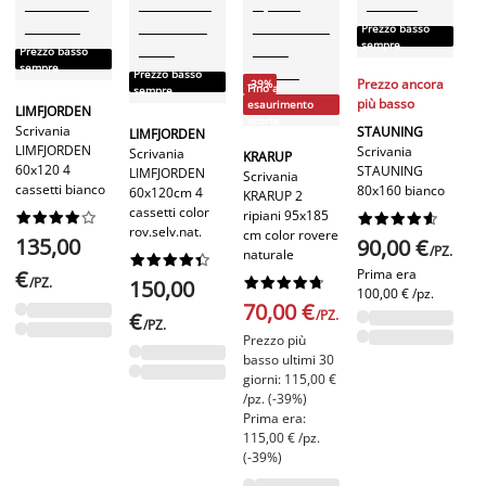
P
Prezzo basso
s
sempre
Prezzo basso
sempre
Prezzo basso
Pr
Prezzo ancora
-39%
Fino a
sempre
pi
più basso
esaurimento
LIMFJORDEN
scorte
S
Scrivania
STAUNING
LIMFJORDEN
Sc
LIMFJORDEN
Scrivania
Scrivania
KRARUP
S
60x120 4
STAUNING
LIMFJORDEN
Scrivania
80
cassetti bianco
80x160 bianco
60x120cm 4
KRARUP 2
cassetti color
ripiani 95x185




















rov.selv.nat.
cm color rovere
9
135,00
90,00 €
/PZ.
naturale










Pr
€
Prima era
/PZ.










150,00
10
100,00 € /pz.
70,00 €
/PZ.
€
/PZ.
Prezzo più
basso ultimi 30
giorni: 115,00 €
/pz. (-39%)
Prima era:
115,00 € /pz.
(-39%)