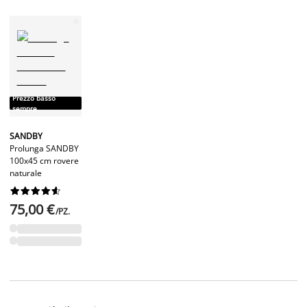
Prezzo basso
sempre
SANDBY
Prolunga SANDBY
100x45 cm rovere
naturale










75,00 €
/PZ.