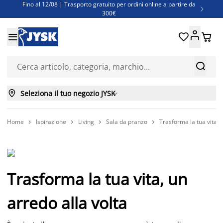
Fino al 12/08 | Trasporto gratuito per ordini online a partire da

300€
Super offerte d'estate | Oltre 1.500 articoli fino al 70%





Finanziamenti - Scegli il piano di rimborso più adatto a te



Seleziona il tuo negozio JYSK

Home
Ispirazione
Living
Sala da pranzo
Trasforma la tua vita, 




Trasforma la tua vita, un
arredo alla volta