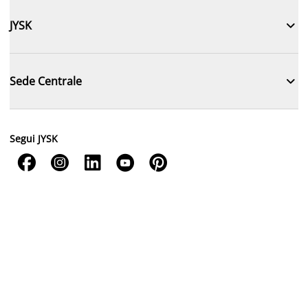

JYSK

Sede Centrale
Segui JYSK




