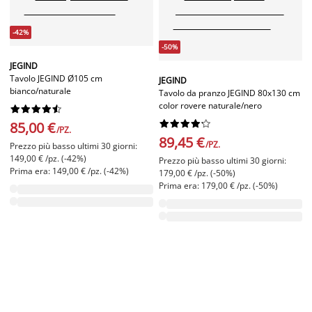
-42%
-50%
JEGIND
Tavolo JEGIND Ø105 cm
JEGIND
bianco/naturale
Tavolo da pranzo JEGIND 80x130 cm
color rovere naturale/nero




















85,00 €
/PZ.
89,45 €
/PZ.
Prezzo più basso ultimi 30 giorni:
149,00 € /pz. (-42%)
Prezzo più basso ultimi 30 giorni:
Prima era: 149,00 € /pz. (-42%)
179,00 € /pz. (-50%)
Prima era: 179,00 € /pz. (-50%)