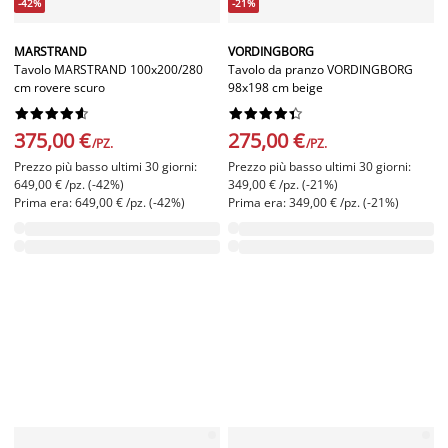
-42%
-21%
MARSTRAND
VORDINGBORG
Tavolo MARSTRAND 100x200/280
Tavolo da pranzo VORDINGBORG
cm rovere scuro
98x198 cm beige




















375,00 €
275,00 €
/PZ.
/PZ.
Prezzo più basso ultimi 30 giorni:
Prezzo più basso ultimi 30 giorni:
649,00 € /pz. (-42%)
349,00 € /pz. (-21%)
Prima era: 649,00 € /pz. (-42%)
Prima era: 349,00 € /pz. (-21%)