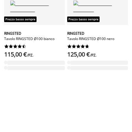
Prezzo basso sempre
Prezzo basso sempre
RINGSTED
RINGSTED
Tavolo RINGSTED Ø100 bianco
Tavolo RINGSTED Ø100 nero




















115,00 €
125,00 €
/PZ.
/PZ.