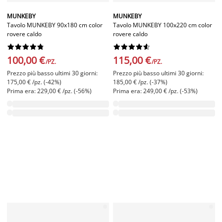
MUNKEBY
MUNKEBY
Tavolo MUNKEBY 90x180 cm color
Tavolo MUNKEBY 100x220 cm color
rovere caldo
rovere caldo




















100,00 €
115,00 €
/PZ.
/PZ.
Prezzo più basso ultimi 30 giorni:
Prezzo più basso ultimi 30 giorni:
175,00 € /pz. (-42%)
185,00 € /pz. (-37%)
Prima era: 229,00 € /pz. (-56%)
Prima era: 249,00 € /pz. (-53%)