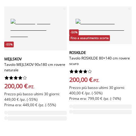
-50%
Fino a esaurimento scorte
-55%
ROSKILDE
Tavolo ROSKILDE 80×140 cm rovere
MEJLSKOV
scuro
Tavolo MEJLSKOV 90x180 cm rovere
naturale




















200,00 €
/PZ.
200,00 €
/PZ.
Prezzo più basso ultimi 30 giorni:
400,00 € /pz. (-50%)
Prezzo più basso ultimi 30 giorni:
Prima era: 799,00 € /pz. (-74%)
449,00 € /pz. (-55%)
Prima era: 449,00 € /pz. (-55%)