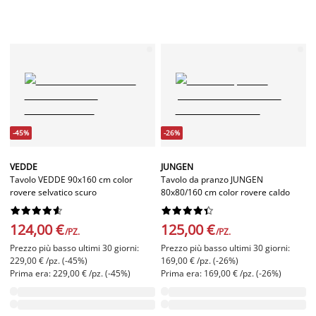
-45%
-26%
VEDDE
JUNGEN
Tavolo VEDDE 90x160 cm color
Tavolo da pranzo JUNGEN
rovere selvatico scuro
80x80/160 cm color rovere caldo




















124,00 €
125,00 €
/PZ.
/PZ.
Prezzo più basso ultimi 30 giorni:
Prezzo più basso ultimi 30 giorni:
229,00 € /pz. (-45%)
169,00 € /pz. (-26%)
Prima era: 229,00 € /pz. (-45%)
Prima era: 169,00 € /pz. (-26%)