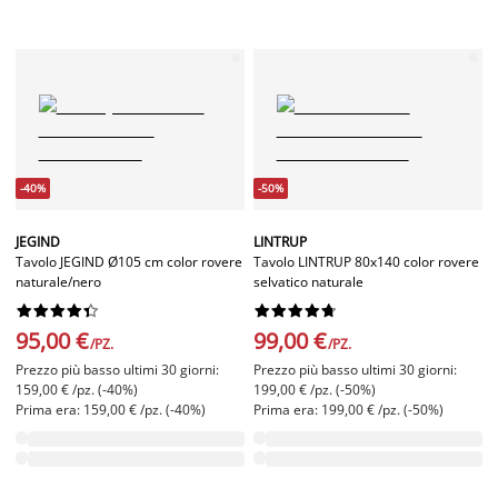
-40%
-50%
JEGIND
LINTRUP
Tavolo JEGIND Ø105 cm color rovere
Tavolo LINTRUP 80x140 color rovere
naturale/nero
selvatico naturale




















95,00 €
99,00 €
/PZ.
/PZ.
Prezzo più basso ultimi 30 giorni:
Prezzo più basso ultimi 30 giorni:
159,00 € /pz. (-40%)
199,00 € /pz. (-50%)
Prima era: 159,00 € /pz. (-40%)
Prima era: 199,00 € /pz. (-50%)