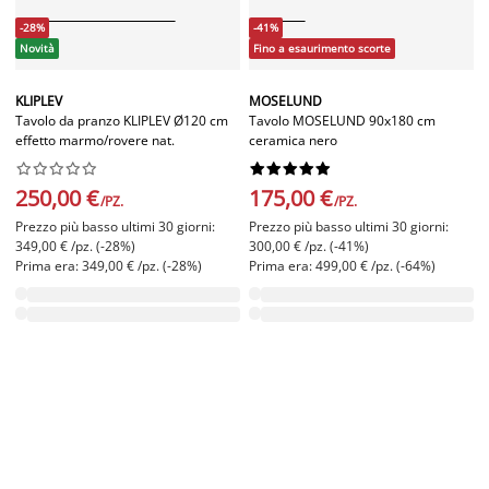
-28%
-41%
Novità
Fino a esaurimento scorte
KLIPLEV
MOSELUND
Tavolo da pranzo KLIPLEV Ø120 cm
Tavolo MOSELUND 90x180 cm
effetto marmo/rovere nat.
ceramica nero




















250,00 €
175,00 €
/PZ.
/PZ.
Prezzo più basso ultimi 30 giorni:
Prezzo più basso ultimi 30 giorni:
349,00 € /pz. (-28%)
300,00 € /pz. (-41%)
Prima era: 349,00 € /pz. (-28%)
Prima era: 499,00 € /pz. (-64%)