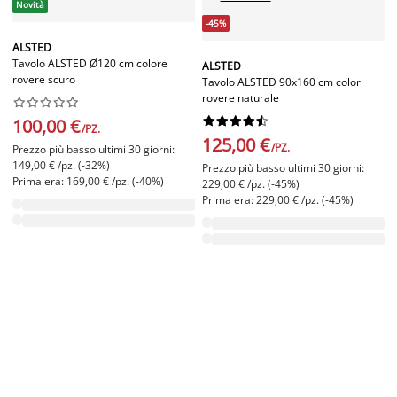
Novità
-45%
ALSTED
Tavolo ALSTED Ø120 cm colore
ALSTED
rovere scuro
Tavolo ALSTED 90x160 cm color
rovere naturale




















100,00 €
/PZ.
125,00 €
/PZ.
Prezzo più basso ultimi 30 giorni:
149,00 € /pz. (-32%)
Prezzo più basso ultimi 30 giorni:
Prima era: 169,00 € /pz. (-40%)
229,00 € /pz. (-45%)
Prima era: 229,00 € /pz. (-45%)