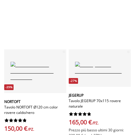
-27%
-39%
JEGERUP
Tavolo JEGERUP 70x115 rovere
NORTOFT
naturale
Tavolo NORTOFT Ø120 cm color
rovere caldo/nero




















165,00 €
/PZ.
150,00 €
/PZ.
Prezzo più basso ultimi 30 giorni: