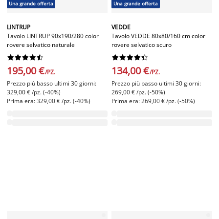
Una grande offerta
Una grande offerta
LINTRUP
VEDDE
Tavolo LINTRUP 90x190/280 color
Tavolo VEDDE 80x80/160 cm color
rovere selvatico naturale
rovere selvatico scuro




















195,00 €
134,00 €
/PZ.
/PZ.
Prezzo più basso ultimi 30 giorni:
Prezzo più basso ultimi 30 giorni:
329,00 € /pz. (-40%)
269,00 € /pz. (-50%)
Prima era: 329,00 € /pz. (-40%)
Prima era: 269,00 € /pz. (-50%)