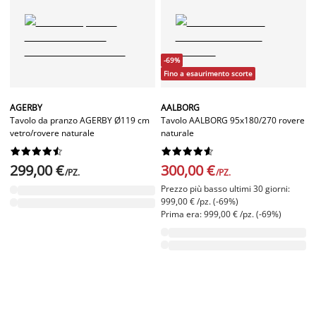
-69%
Fino a esaurimento scorte
AGERBY
AALBORG
Tavolo da pranzo AGERBY Ø119 cm
Tavolo AALBORG 95x180/270 rovere
vetro/rovere naturale
naturale




















299,00 €
300,00 €
/PZ.
/PZ.
Prezzo più basso ultimi 30 giorni:
999,00 € /pz. (-69%)
Prima era: 999,00 € /pz. (-69%)