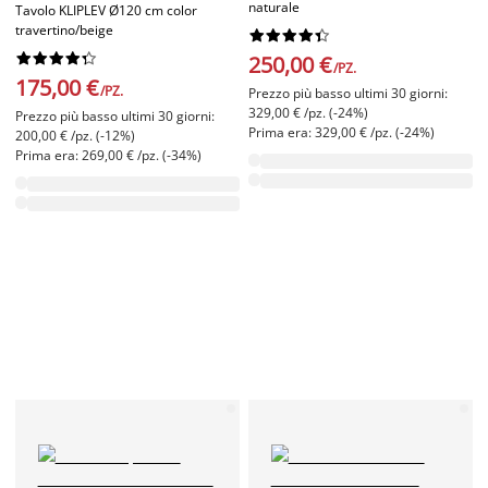
naturale
Tavolo KLIPLEV Ø120 cm color
travertino/beige




















250,00 €
/PZ.
175,00 €
/PZ.
Prezzo più basso ultimi 30 giorni:
329,00 € /pz. (-24%)
Prezzo più basso ultimi 30 giorni:
Prima era: 329,00 € /pz. (-24%)
200,00 € /pz. (-12%)
Prima era: 269,00 € /pz. (-34%)