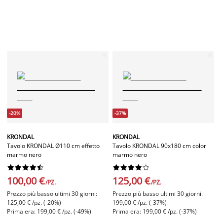
-20%
-37%
KRONDAL
KRONDAL
Tavolo KRONDAL Ø110 cm effetto
Tavolo KRONDAL 90x180 cm color
marmo nero
marmo nero




















100,00 €
125,00 €
/PZ.
/PZ.
Prezzo più basso ultimi 30 giorni:
Prezzo più basso ultimi 30 giorni:
125,00 € /pz. (-20%)
199,00 € /pz. (-37%)
Prima era: 199,00 € /pz. (-49%)
Prima era: 199,00 € /pz. (-37%)