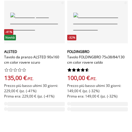
-41%
Novità
-32%
ALSTED
FOLDINGBRO
Tavolo da pranzo ALSTED 90x160
Tavolo FOLDINGBRO 75x38/84/130
cm color rovere scuro
cm color rovere caldo




















135,00 €
100,00 €
/PZ.
/PZ.
Prezzo più basso ultimi 30 giorni:
Prezzo più basso ultimi 30 giorni:
229,00 € /pz. (-41%)
149,00 € /pz. (-32%)
Prima era: 229,00 € /pz. (-41%)
Prima era: 149,00 € /pz. (-32%)