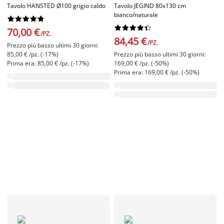
Tavolo HANSTED Ø100 grigio caldo
Tavolo JEGIND 80x130 cm
bianco/naturale




















70,00 €
/PZ.
84,45 €
/PZ.
Prezzo più basso ultimi 30 giorni:
85,00 € /pz. (-17%)
Prezzo più basso ultimi 30 giorni:
Prima era: 85,00 € /pz. (-17%)
169,00 € /pz. (-50%)
Prima era: 169,00 € /pz. (-50%)