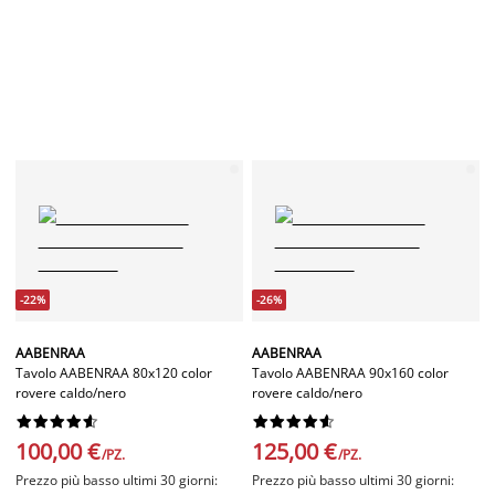
-22%
-26%
AABENRAA
AABENRAA
Tavolo AABENRAA 80x120 color
Tavolo AABENRAA 90x160 color
rovere caldo/nero
rovere caldo/nero




















100,00 €
125,00 €
/PZ.
/PZ.
Prezzo più basso ultimi 30 giorni:
Prezzo più basso ultimi 30 giorni: