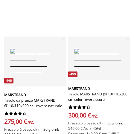
-45%
-44%
MARSTRAND
Tavolo MARSTRAND Ø110/110x200
MARSTRAND
cm color rovere scuro
Tavolo da pranzo MARSTRAND
Ø110/110x200 col. rovere naturale




















300,00 €
/PZ.
275,00 €
/PZ.
Prezzo più basso ultimi 30 giorni:
549,00 € /pz. (-45%)
Prezzo più basso ultimi 30 giorni:
Prima era: 549,00 € /pz. (-45%)