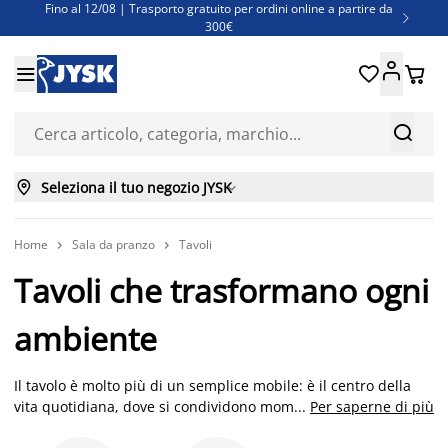
Fino al 12/08 | Trasporto gratuito per ordini online a partire da

300€
Super offerte d'estate | Oltre 1.500 articoli fino al 70%





Finanziamenti - Scegli il piano di rimborso più adatto a te



Seleziona il tuo negozio JYSK

Home
Sala da pranzo
Tavoli


Tavoli che trasformano ogni
ambiente
Il tavolo è molto più di un semplice mobile: è il centro della
vita quotidiana, dove si condividono momenti e si creano
...
Per saperne di più
ricordi. I tavoli di JYSK sono progettati per rispondere a ogni