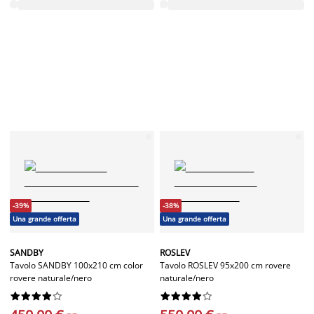
-39%
-38%
Una grande offerta
Una grande offerta
SANDBY
ROSLEV
Tavolo SANDBY 100x210 cm color
Tavolo ROSLEV 95x200 cm rovere
rovere naturale/nero
naturale/nero



















