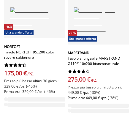
-46%
Una grande offerta
-38%
Una grande offerta
NORTOFT
Tavolo NORTOFT 95x200 color
MARSTRAND
rovere caldo/nero
Tavolo allungabile MARSTRAND
Ø110/110x200 bianco/naturale




















175,00 €
/PZ.
275,00 €
/PZ.
Prezzo più basso ultimi 30 giorni:
329,00 € /pz. (-46%)
Prezzo più basso ultimi 30 giorni:
Prima era: 329,00 € /pz. (-46%)
449,00 € /pz. (-38%)
Prima era: 449,00 € /pz. (-38%)