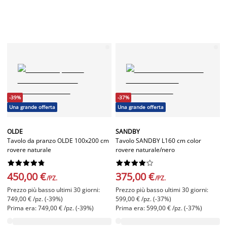
-39%
-37%
Una grande offerta
Una grande offerta
OLDE
SANDBY
Tavolo da pranzo OLDE 100x200 cm
Tavolo SANDBY L160 cm color
rovere naturale
rovere naturale/nero




















450,00 €
375,00 €
/PZ.
/PZ.
Prezzo più basso ultimi 30 giorni:
Prezzo più basso ultimi 30 giorni:
749,00 € /pz. (-39%)
599,00 € /pz. (-37%)
Prima era: 749,00 € /pz. (-39%)
Prima era: 599,00 € /pz. (-37%)