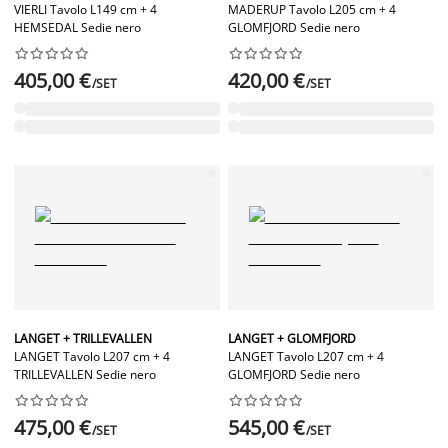
VIERLI Tavolo L149 cm + 4
MADERUP Tavolo L205 cm + 4
HEMSEDAL Sedie nero
GLOMFJORD Sedie nero




















405,00 €
420,00 €
/SET
/SET
LANGET + TRILLEVALLEN
LANGET + GLOMFJORD
LANGET Tavolo L207 cm + 4
LANGET Tavolo L207 cm + 4
TRILLEVALLEN Sedie nero
GLOMFJORD Sedie nero




















475,00 €
545,00 €
/SET
/SET