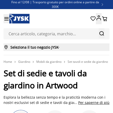
Fino al 12/08 | Trasporto gratuito per ordini online a partire da

300€
Super offerte d'estate | Oltre 1.500 articoli fino al 70%





Finanziamenti - Scegli il piano di rimborso più adatto a te



Seleziona il tuo negozio JYSK

Home
Giardino
Mobili da giardino
Set tavoli e sedie da giardino




Set di sedie e tavoli da
giardino in Artwood
Esplora la bellezza senza tempo e la praticità moderna con i
nostri esclusivi set di sedie e tavoli da giardino in Artwood.
...
Per saperne di più
Perfetti per trasformare il tuo spazio esterno in un'oasi di