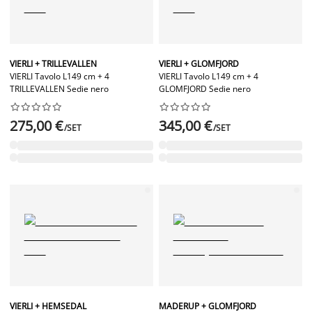
VIERLI + TRILLEVALLEN
VIERLI + GLOMFJORD
VIERLI Tavolo L149 cm + 4
VIERLI Tavolo L149 cm + 4
TRILLEVALLEN Sedie nero
GLOMFJORD Sedie nero




















275,00 €
345,00 €
/SET
/SET
VIERLI + HEMSEDAL
MADERUP + GLOMFJORD