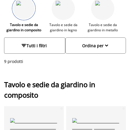
relax e convivialità, questi mobili combinano l'estetica
naturale del legno con la resistenza e la bassa manutenzione
dell'Artwood.
Tavolo e sedie da
Tavolo e sedie da
Tavolo e sedie da
giardino in composito
giardino in legno
giardino in metallo


Tutti i filtri
Ordina per
9 prodotti
Tavolo e sedie da giardino in
composito