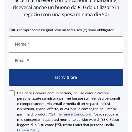
accetti di ricevere comunicazioni di marketing,
riceverai anche un buono da €10 da utilizzare in
negozio (con una spesa minima di €50).
Tutti i campi contrassegnati con un asterisco (*) sono obbligatori
Nome
*
Email
*
Iscriviti ora
Desidero ricevere comunicazioni, incluse comunicazioni
personalizzate su misura per me basate sui miei dati personali
e comportamenti, via email e media di terze parti, inclusi
ispirazioni, grandi offerte, nuovi lanci e campagne nell'intera
gamma di prodotti JYSK.
Termini e Condizioni
. Posso revocare il
mio consenso in qualsiasi momento sul sito web di JYSK. Posso
leggere di più su come JYSK tratta i miei dati personali nella
Privacy Policy
.