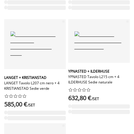
YPNASTED + ILDERHUSE
YPNASTED Tavolo L215 cm + 4
LANGET + KRISTIANSTAD
ILDERHUSE Sedie naturale
LANGET Tavolo L207 cm nero + 4
KRISTIANSTAD Sedie verde




















632,80 €
/SET
585,00 €
/SET