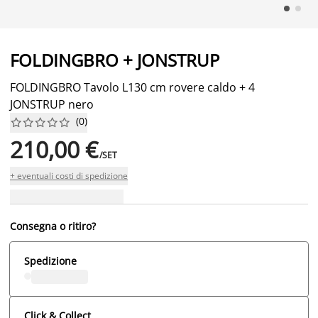
FOLDINGBRO + JONSTRUP
FOLDINGBRO Tavolo L130 cm rovere caldo + 4
JONSTRUP nero
(
0
)










210,00 €
/SET
+ eventuali costi di spedizione
Consegna o ritiro?
Spedizione
Click & Collect