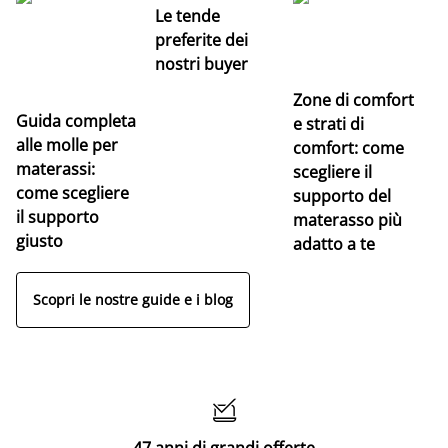
Le tende
preferite dei
nostri buyer
Zone di comfort
Guida completa
Ce
e strati di
alle molle per
pe
comfort: come
materassi:
la
scegliere il
come scegliere
supporto del
il supporto
materasso più
giusto
adatto a te
Scopri le nostre guide e i blog

47 anni di grandi offerte