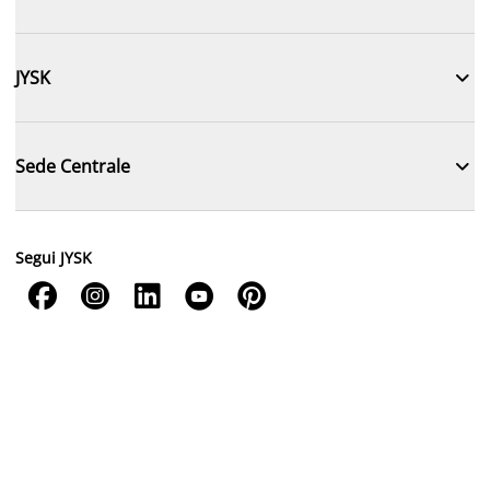

JYSK

Sede Centrale
Segui JYSK




