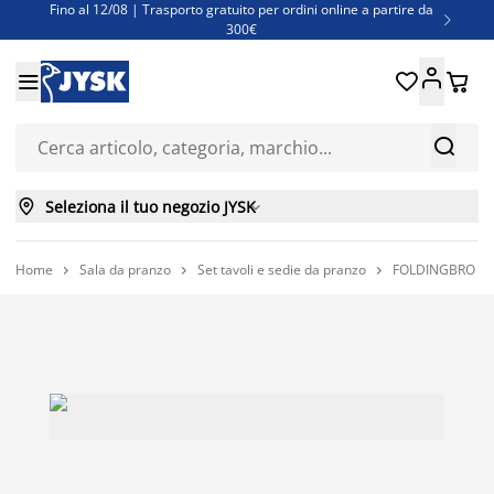
Fino al 12/08 | Trasporto gratuito per ordini online a partire da

300€
Super offerte d'estate | Oltre 1.500 articoli fino al 70%





Finanziamenti - Scegli il piano di rimborso più adatto a te



Seleziona il tuo negozio JYSK

Home
Sala da pranzo
Set tavoli e sedie da pranzo
FOLDINGBRO Tav


