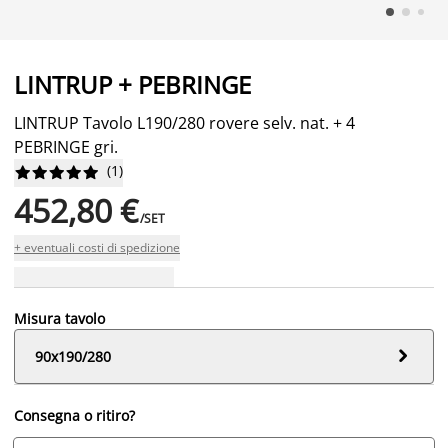
LINTRUP + PEBRINGE
LINTRUP Tavolo L190/280 rovere selv. nat. + 4
PEBRINGE gri.
(
1
)










452,80 €
/SET
+ eventuali costi di spedizione
Misura tavolo

90x190/280
Consegna o ritiro?