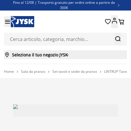
Fino al 12/08 | Trasporto gratuito per ordini online a partire da

300€
Super offerte d'estate | Oltre 1.500 articoli fino al 70%





Finanziamenti - Scegli il piano di rimborso più adatto a te



Seleziona il tuo negozio JYSK

Home
Sala da pranzo
Set tavoli e sedie da pranzo
LINTRUP Tavolo L


