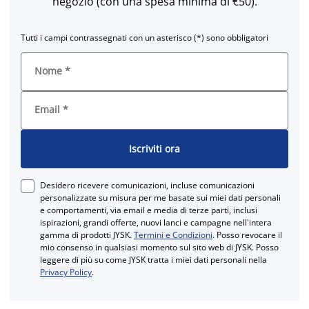
negozio (con una spesa minima di €50).
Tutti i campi contrassegnati con un asterisco (*) sono obbligatori
Nome
*
Email
*
Iscriviti ora
Desidero ricevere comunicazioni, incluse comunicazioni
personalizzate su misura per me basate sui miei dati personali
e comportamenti, via email e media di terze parti, inclusi
ispirazioni, grandi offerte, nuovi lanci e campagne nell'intera
gamma di prodotti JYSK.
Termini e Condizioni
. Posso revocare il
mio consenso in qualsiasi momento sul sito web di JYSK. Posso
leggere di più su come JYSK tratta i miei dati personali nella
Privacy Policy
.