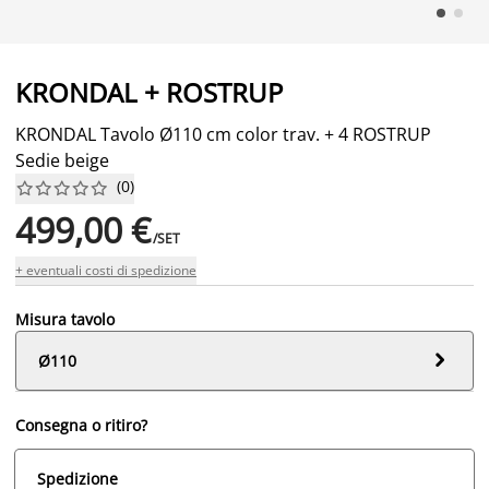
KRONDAL + ROSTRUP
KRONDAL Tavolo Ø110 cm color trav. + 4 ROSTRUP
Sedie beige
(
0
)










499,00 €
/SET
+ eventuali costi di spedizione
Misura tavolo

Ø110
Consegna o ritiro?
Spedizione