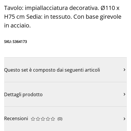
Tavolo: impiallacciatura decorativa. Ø110 x
H75 cm Sedia: in tessuto. Con base girevole
in acciaio.
SKU: S364173
Questo set è composto dai seguenti articoli

Dettagli prodotto

Recensioni
(
0
)










