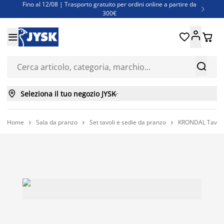
Fino al 12/08 | Trasporto gratuito per ordini online a partire da

300€
Super offerte d'estate | Oltre 1.500 articoli fino al 70%





Finanziamenti - Scegli il piano di rimborso più adatto a te



Seleziona il tuo negozio JYSK

Home
Sala da pranzo
Set tavoli e sedie da pranzo
KRONDAL Tavolo 


