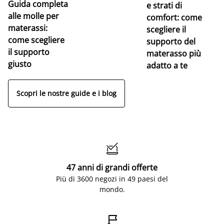
Guida completa
Ce
e strati di
alle molle per
pe
comfort: come
materassi:
la
scegliere il
come scegliere
supporto del
il supporto
materasso più
giusto
adatto a te
Scopri le nostre guide e i blog

47 anni di grandi offerte
Più di 3600 negozi in 49 paesi del
mondo.
