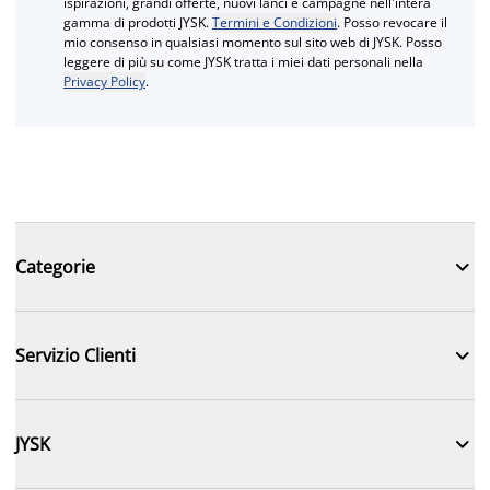
ispirazioni, grandi offerte, nuovi lanci e campagne nell'intera
gamma di prodotti JYSK.
Termini e Condizioni
. Posso revocare il
mio consenso in qualsiasi momento sul sito web di JYSK. Posso
leggere di più su come JYSK tratta i miei dati personali nella
Privacy Policy
.

Categorie

Servizio Clienti

JYSK