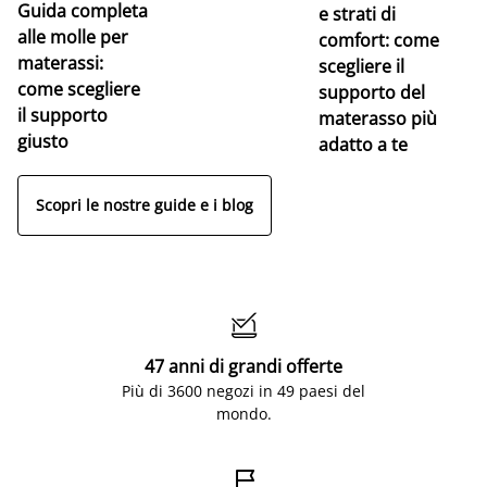
Guida completa
Ce
e strati di
alle molle per
pe
comfort: come
materassi:
la
scegliere il
come scegliere
supporto del
il supporto
materasso più
giusto
adatto a te
Scopri le nostre guide e i blog

47 anni di grandi offerte
Più di 3600 negozi in 49 paesi del
mondo.
