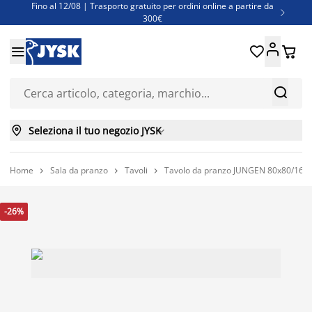
Fino al 12/08 | Trasporto gratuito per ordini online a partire da

300€
Super offerte d'estate | Oltre 1.500 articoli fino al 70%





Finanziamenti - Scegli il piano di rimborso più adatto a te



Seleziona il tuo negozio JYSK

Home
Sala da pranzo
Tavoli
Tavolo da pranzo JUNGEN 80x80/160 c



-26%