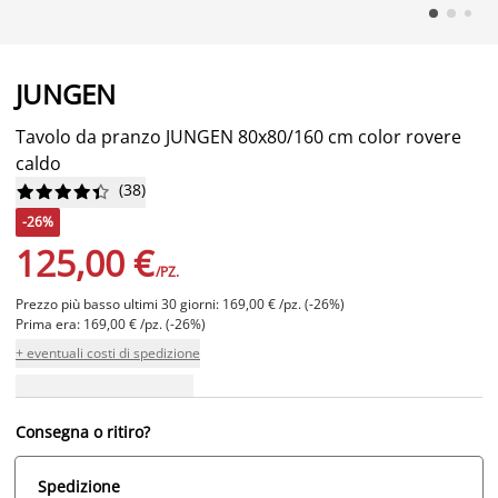
JUNGEN
Tavolo da pranzo JUNGEN 80x80/160 cm color rovere
caldo
(
38
)










-26%
125,00 €
/PZ.
Prezzo più basso ultimi 30 giorni: 169,00 € /pz. (-26%)
Prima era: 169,00 € /pz. (-26%)
+ eventuali costi di spedizione
Consegna o ritiro?
Spedizione