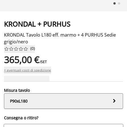
KRONDAL + PURHUS
KRONDAL Tavolo L180 eff. marmo + 4 PURHUS Sedie
grigio/nero
(
0
)










365,00 €
/SET
+ eventuali costi di spedizione
Misura tavolo

P90xL180
Consegna o ritiro?