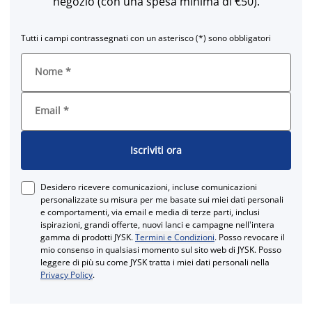
negozio (con una spesa minima di €50).
Tutti i campi contrassegnati con un asterisco (*) sono obbligatori
Nome
*
Email
*
Iscriviti ora
Desidero ricevere comunicazioni, incluse comunicazioni
personalizzate su misura per me basate sui miei dati personali
e comportamenti, via email e media di terze parti, inclusi
ispirazioni, grandi offerte, nuovi lanci e campagne nell'intera
gamma di prodotti JYSK.
Termini e Condizioni
. Posso revocare il
mio consenso in qualsiasi momento sul sito web di JYSK. Posso
leggere di più su come JYSK tratta i miei dati personali nella
Privacy Policy
.