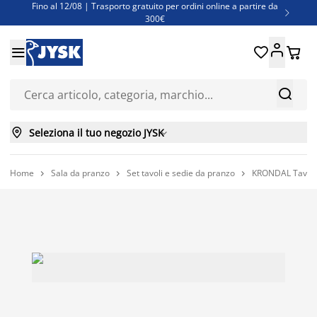
Fino al 12/08 | Trasporto gratuito per ordini online a partire da

300€
Super offerte d'estate | Oltre 1.500 articoli fino al 70%





Finanziamenti - Scegli il piano di rimborso più adatto a te



Seleziona il tuo negozio JYSK

Home
Sala da pranzo
Set tavoli e sedie da pranzo
KRONDAL Tavolo 


