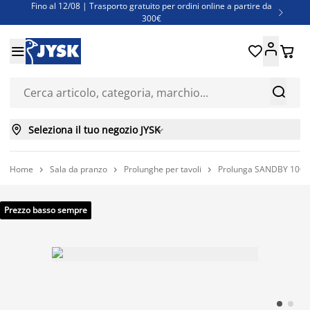
Fino al 12/08 | Trasporto gratuito per ordini online a partire da

300€
Super offerte d'estate | Oltre 1.500 articoli fino al 70%





Finanziamenti - Scegli il piano di rimborso più adatto a te



Seleziona il tuo negozio JYSK

Home
Sala da pranzo
Prolunghe per tavoli
Prolunga SANDBY 100x4



Prezzo basso sempre