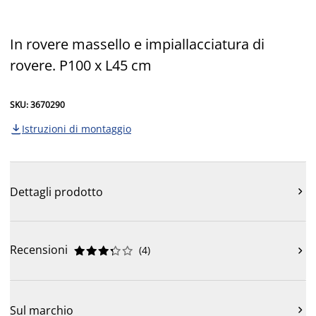
In rovere massello e impiallacciatura di
rovere. P100 x L45 cm
SKU: 3670290
Istruzioni di montaggio

Dettagli prodotto

Recensioni
(
4
)











Sul marchio
