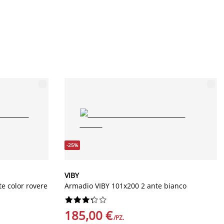
-25%
VIBY
e color rovere
Armadio VIBY 101x200 2 ante bianco










185,00 €
/PZ.