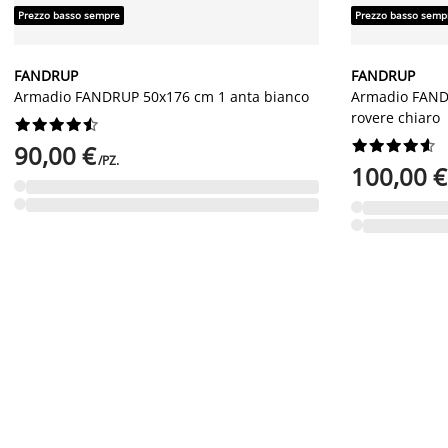
Prezzo basso sempre
Prezzo basso semp
FANDRUP
FANDRUP
Armadio FANDRUP 50x176 cm 1 anta bianco
Armadio FANDR
rovere chiaro




















90,00 €
/PZ.
100,00 €