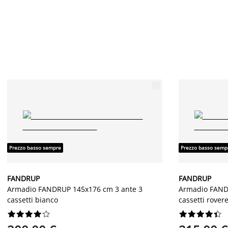
Prezzo basso sempre
Prezzo basso semp
FANDRUP
FANDRUP
Armadio FANDRUP 145x176 cm 3 ante 3
Armadio FAND
cassetti bianco
cassetti rover



















