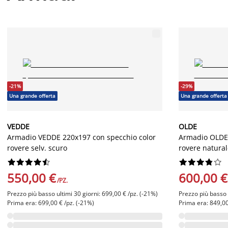
-21%
-29%
Una grande offerta
Una grande offerta
VEDDE
OLDE
Armadio VEDDE 220x197 con specchio color
Armadio OLDE 
rovere selv. scuro
rovere natura




















550,00 €
600,00 €
/PZ.
Prezzo più basso ultimi 30 giorni: 699,00 € /pz. (-21%)
Prezzo più basso u
Prima era: 699,00 € /pz. (-21%)
Prima era: 849,00