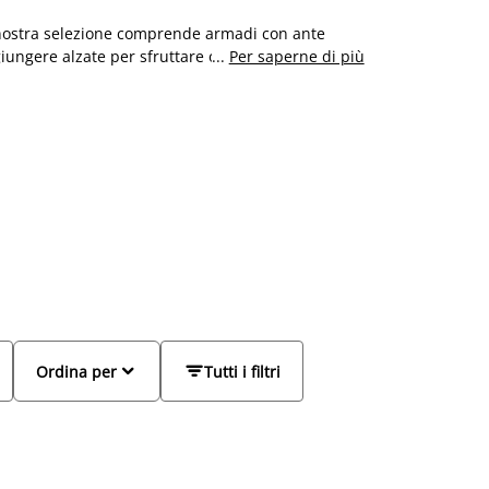
ostra selezione comprende armadi con ante
ggiungere alzate
per
sfruttare ogni centimetro di
...
Per saperne di più
, oppure armadi bianchi, perfetti
per
un tocco di
no al rustico
-
e sono personalizzabili con ripiani


Ordina per
Tutti i filtri