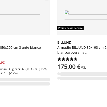
Prezzo basso sempre
BILLUND
150x200 cm 3 ante bianco
Armadio BILLUND 80x193 cm 2a
bianco/rovere nat.










/PZ.
175,00 €
/PZ.
ltimi 30 giorni: 329,00 € /pz. (-19%)
 € /pz. (-19%)