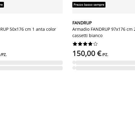
re
Prezzo basso sempre
FANDRUP
UP 50x176 cm 1 anta color
Armadio FANDRUP 97x176 cm 2
cassetti bianco










150,00 €
/PZ.
/PZ.