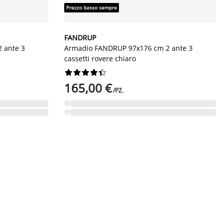
Prezzo basso sempre
FANDRUP
 ante 3
Armadio FANDRUP 97x176 cm 2 ante 3
cassetti rovere chiaro










165,00 €
/PZ.