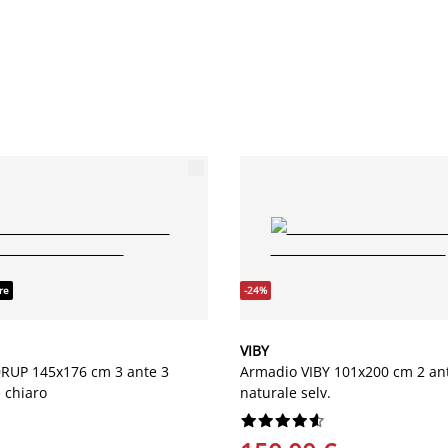
re
-24%
VIBY
RUP 145x176 cm 3 ante 3
Armadio VIBY 101x200 cm 2 ant
e chiaro
naturale selv.









