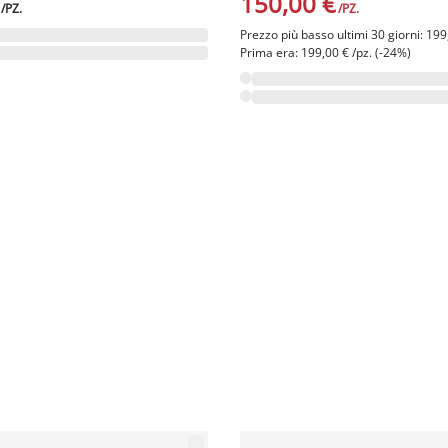
150,00 €
/PZ.
/PZ.
Prezzo più basso ultimi 30 giorni: 199
Prima era: 199,00 € /pz. (-24%)