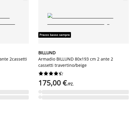
Prezzo basso sempre
BILLUND
nte 2cassetti
Armadio BILLUND 80x193 cm 2 ante 2
cassetti travertino/beige










175,00 €
/PZ.