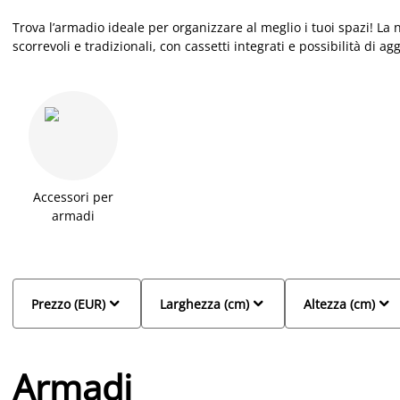
Trova l’armadio ideale
per
organizzare al meglio i tuoi spazi
!
La n
scorrevoli e tradizionali, con cassetti integrati e possibilità di a
altezza. Scegli tra modelli
in
legno, nelle tonalità chiare e scure
eleganza. Gli armadi JYSK sono disponibili
in
vari stili
-
dal moder
e accessori extra,
per
un’organizzazione ancora più efficiente.
Accessori per
armadi



Prezzo (EUR)
Larghezza (cm)
Altezza (cm)
Armadi