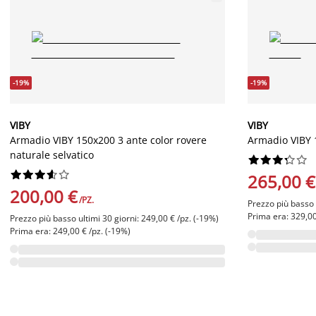
-19%
-19%
VIBY
VIBY
Armadio VIBY 150x200 3 ante color rovere
Armadio VIBY 
naturale selvatico




















265,00 €
200,00 €
/PZ.
Prezzo più basso u
Prima era: 329,00
Prezzo più basso ultimi 30 giorni: 249,00 € /pz. (-19%)
Prima era: 249,00 € /pz. (-19%)