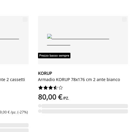
Prezzo basso sempre
KORUP
e 2 cassetti
Armadio KORUP 78x176 cm 2 ante bianco










80,00 €
/PZ.
9,00 € /pz. (-27%)