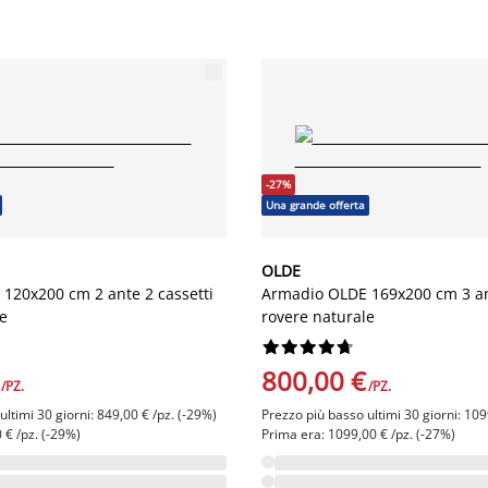
-27%
Una grande offerta
OLDE
120x200 cm 2 ante 2 cassetti
Armadio OLDE 169x200 cm 3 ant
le
rovere naturale










800,00 €
/PZ.
/PZ.
ltimi 30 giorni: 849,00 € /pz. (-29%)
Prezzo più basso ultimi 30 giorni: 109
 € /pz. (-29%)
Prima era: 1099,00 € /pz. (-27%)