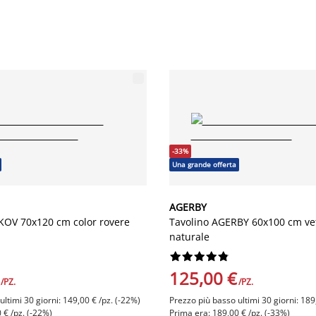
-33%
Una grande offerta
AGERBY
KOV 70x120 cm color rovere
Tavolino AGERBY 60x100 cm ve
naturale










125,00 €
/PZ.
/PZ.
ltimi 30 giorni: 149,00 € /pz. (-22%)
Prezzo più basso ultimi 30 giorni: 189
 € /pz. (-22%)
Prima era: 189,00 € /pz. (-33%)