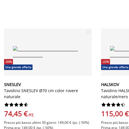
-50%
-22%
Una grande offerta
Una grande offerta
SNESLEV
HALSKOV
Tavolino SNESLEV Ø70 cm color rovere
Tavolino HALS
naturale
naturale/nero




















74,45 €
115,00 €
/PZ.
Prezzo più basso ultimi 30 giorni: 149,00 € /pz. (-50%)
Prezzo più basso u
Prima era: 149,00 € /pz. (-50%)
Prima era: 149,00