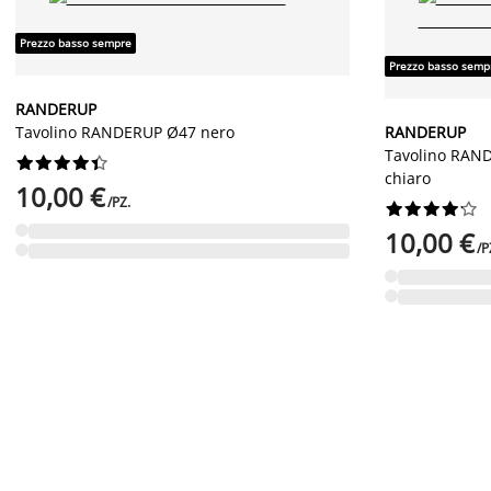
Prezzo basso sempre
Prezzo basso semp
RANDERUP
Tavolino RANDERUP Ø47 nero
RANDERUP
Tavolino RAND










chiaro
10,00 €
/PZ.










10,00 €
/P