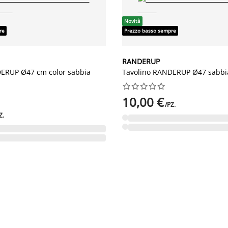
Novità
re
Prezzo basso sempre
RANDERUP
ERUP Ø47 cm color sabbia
Tavolino RANDERUP Ø47 sabbi










10,00 €
/PZ.
Z.