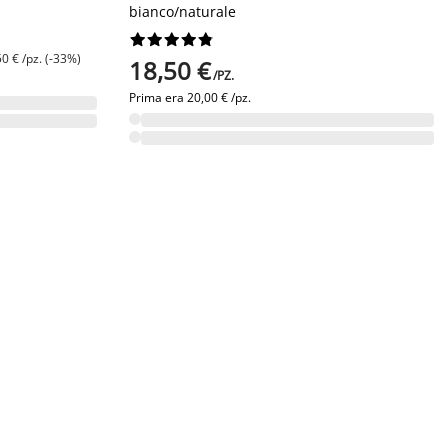
bianco/naturale










50 € /pz. (-33%)
18,50 €
/PZ.
Prima era
20,00 € /pz.