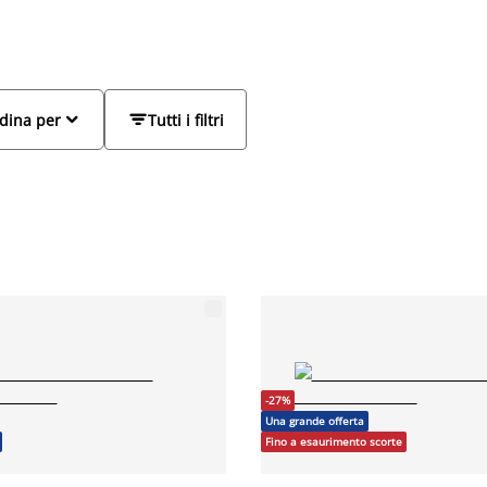
e altri materiali, disponibili in tante forme,
oranee, ogni modello è pensato per adattarsi
ferisca un tavolino rotondo, quadrato o
orno con equilibrio, praticità e un design curato.


dina per
Tutti i filtri
-27%
Una grande offerta
Fino a esaurimento scorte