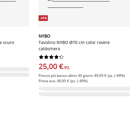
-49%
NYBO
a scuro
Tavolino NYBO Ø70 cm color rovere
caldo/nero










25,00 €
/PZ.
Prezzo più basso ultimi 30 giorni: 49,95 € /pz. (-49%)
Prima era: 49,95 € /pz. (-49%)