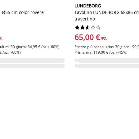
LUNDEBORG
 Ø55 cm color rovere
Tavolino LUNDEBORG 68x85 cm 
travertino










65,00 €
Z.
/PZ.
ltimi 30 giorni: 34,95 € /pz. (-60%)
Prezzo più basso ultimi 30 giorni: 90,
€ /pz. (-60%)
Prima era: 119,00 € /pz. (-45%)