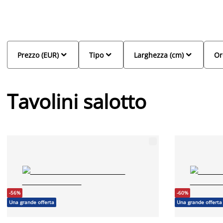
Da JYSK puoi scegliere tra tavolini salotto in legno, vetro, metallo 
dimensioni e finiture. Dal design nordico alle linee più contemp
facilmente al tuo stile e alle esigenze della tua casa. Che tu pre
rettangolare, troverai la soluzione ideale per completare il soggi



Prezzo (EUR)
Tipo
Larghezza (cm)
Or
Tavolini salotto
-56%
-60%
Una grande offerta
Una grande offerta