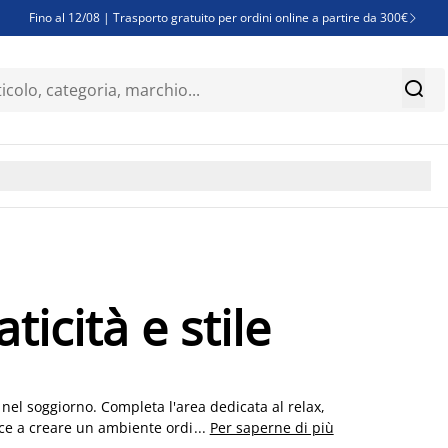
Fino al 12/08 | Trasporto gratuito per ordini online a partire da 300€

Super offerte d'estate | Oltre 1.500 articoli fino al 70%


Finanziamenti - Scegli il piano di rimborso più adatto a te

ticità e stile
 nel soggiorno. Completa l'area dedicata al relax,
uisce a creare un ambiente ordinato e funzionale.
...
Per saperne di più