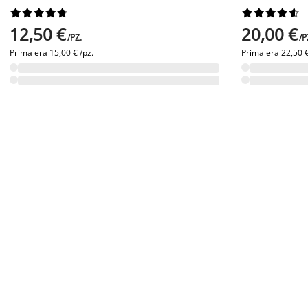




















12,50 €
20,00 €
/PZ.
/P
Prima era
15,00 € /pz.
Prima era
22,50 €