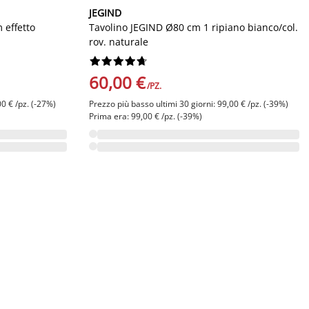
JEGIND
effetto
Tavolino JEGIND Ø80 cm 1 ripiano bianco/col.
rov. naturale










60,00 €
/PZ.
00 € /pz. (-27%)
Prezzo più basso ultimi 30 giorni: 99,00 € /pz. (-39%)
Prima era: 99,00 € /pz. (-39%)