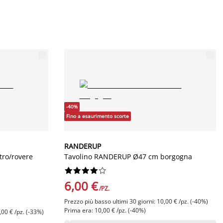
-40%
Fino a esaurimento scorte
RANDERUP
tro/rovere
Tavolino RANDERUP Ø47 cm borgogna










6,00 €
/PZ.
Prezzo più basso ultimi 30 giorni: 10,00 € /pz. (-40%)
Prima era: 10,00 € /pz. (-40%)
,00 € /pz. (-33%)