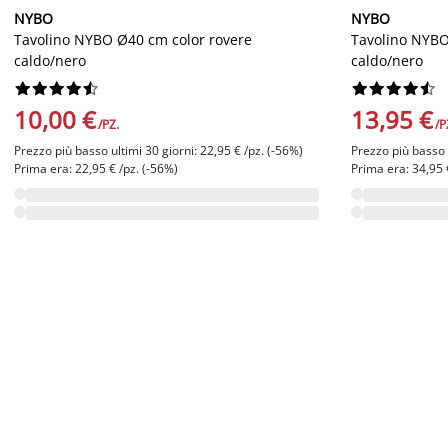
NYBO
NYBO
Tavolino NYBO Ø40 cm color rovere
Tavolino NYBO
caldo/nero
caldo/nero




















10,00 €
13,95 €
/PZ.
/P
Prezzo più basso ultimi 30 giorni: 22,95 € /pz. (-56%)
Prezzo più basso u
Prima era: 22,95 € /pz. (-56%)
Prima era: 34,95 