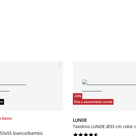
-33%
re
Fino a esaurimento scorte
ù basso
LUNDE
Tavolino LUNDE Ø33 cm color ca
 55x55 bianco/bambù









