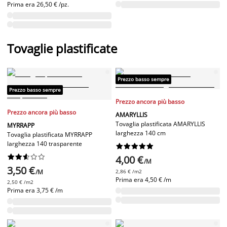
Prima era
26,50 € /pz.
Tovaglie plastificate
Prezzo basso sempre
Prezzo basso sempre
Prezzo ancora più basso
Prezzo ancora più basso
AMARYLLIS
Tovaglia plastificata AMARYLLIS
MYRRAPP
larghezza 140 cm
Tovaglia plastificata MYRRAPP
larghezza 140 trasparente




















4,00 €
/M
3,50 €
/M
2,86 € /m2
Prima era
4,50 € /m
2,50 € /m2
Prima era
3,75 € /m