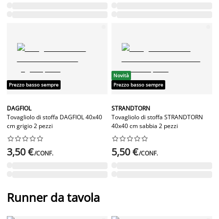
Novità
Prezzo basso sempre
Prezzo basso sempre
DAGFIOL
STRANDTORN
Tovagliolo di stoffa DAGFIOL 40x40
Tovagliolo di stoffa STRANDTORN
cm grigio 2 pezzi
40x40 cm sabbia 2 pezzi




















3,50 €
5,50 €
/CONF.
/CONF.
Runner da tavola