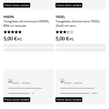
Prezzo basso sempre
Prezzo basso sempre
HVIDPIL
TIDSEL
Tovaglietta all'americana HVIDPIL
Tovaglietta all'americana TIDSEL
Ø38 cm naturale
33x42 cm nero




















5,00 €
5,00 €
/PZ.
/PZ.
Prezzo basso sempre
Prezzo basso sempre