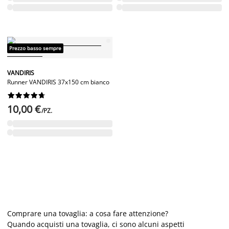
Prezzo basso sempre
VANDIRIS
Runner VANDIRIS 37x150 cm bianco










10,00 €
/PZ.
Comprare una tovaglia: a cosa fare attenzione?
Quando acquisti una tovaglia, ci sono alcuni aspetti