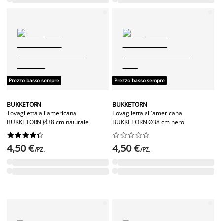
Prezzo basso sempre
Prezzo basso sempre
BUKKETORN
BUKKETORN
Tovaglietta all'americana
Tovaglietta all'americana
BUKKETORN Ø38 cm naturale
BUKKETORN Ø38 cm nero




















4,50 €
4,50 €
/PZ.
/PZ.