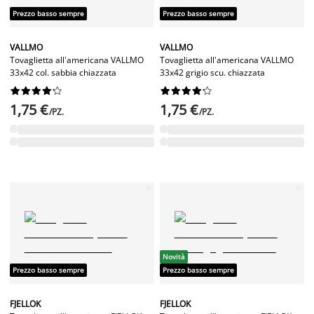
Prezzo basso sempre
Prezzo basso sempre
VALLMO
VALLMO
Tovaglietta all'americana VALLMO
Tovaglietta all'americana VALLMO
33x42 col. sabbia chiazzata
33x42 grigio scu. chiazzata




















1,75 €
1,75 €
/PZ.
/PZ.
Novità
Prezzo basso sempre
Prezzo basso sempre
FJELLOK
FJELLOK