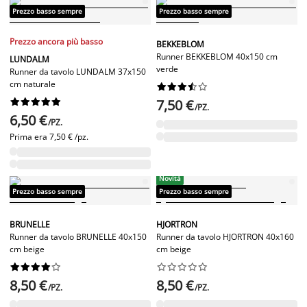
Prezzo basso sempre
Prezzo basso sempre
Prezzo ancora più basso
BEKKEBLOM
Runner BEKKEBLOM 40x150 cm
LUNDALM
verde
Runner da tavolo LUNDALM 37x150
cm naturale




















7,50 €
/PZ.
6,50 €
/PZ.
Prima era
7,50 € /pz.
Novità
Prezzo basso sempre
Prezzo basso sempre
BRUNELLE
HJORTRON
Runner da tavolo BRUNELLE 40x150
Runner da tavolo HJORTRON 40x160
cm beige
cm beige




















8,50 €
8,50 €
/PZ.
/PZ.