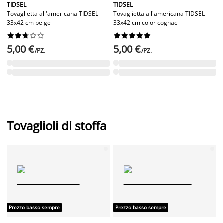
TIDSEL
TIDSEL
Tovaglietta all'americana TIDSEL
Tovaglietta all'americana TIDSEL
33x42 cm beige
33x42 cm color cognac




















5,00 €
5,00 €
/PZ.
/PZ.
Tovaglioli di stoffa
Prezzo basso sempre
Prezzo basso sempre