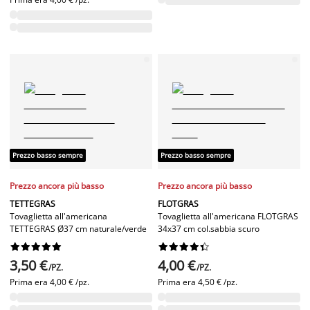
Prezzo basso sempre
Prezzo basso sempre
Prezzo ancora più basso
Prezzo ancora più basso
TETTEGRAS
FLOTGRAS
Tovaglietta all'americana
Tovaglietta all'americana FLOTGRAS
TETTEGRAS Ø37 cm naturale/verde
34x37 cm col.sabbia scuro




















3,50 €
4,00 €
/PZ.
/PZ.
Prima era
4,00 € /pz.
Prima era
4,50 € /pz.