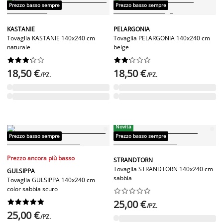
Prezzo basso sempre
Prezzo basso sempre
KASTANIE
PELARGONIA
Tovaglia KASTANIE 140x240 cm
Tovaglia PELARGONIA 140x240 cm
naturale
beige




















18,50 €
18,50 €
/PZ.
/PZ.
Novità
Prezzo basso sempre
Prezzo basso sempre
Prezzo ancora più basso
STRANDTORN
Tovaglia STRANDTORN 140x240 cm
GULSIPPA
sabbia
Tovaglia GULSIPPA 140x240 cm
color sabbia scuro




















25,00 €
/PZ.
25,00 €
/PZ.