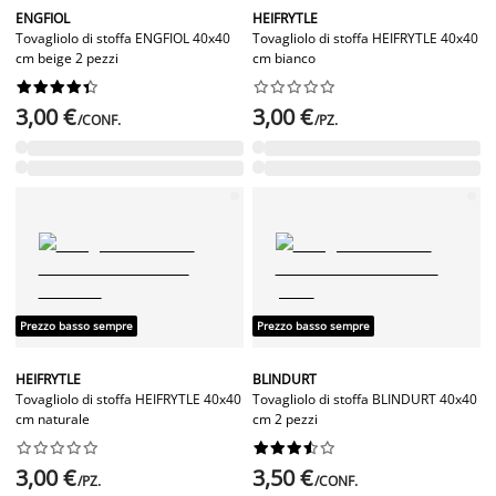
ENGFIOL
HEIFRYTLE
Tovagliolo di stoffa ENGFIOL 40x40
Tovagliolo di stoffa HEIFRYTLE 40x40
cm beige 2 pezzi
cm bianco




















3,00 €
3,00 €
/CONF.
/PZ.
Prezzo basso sempre
Prezzo basso sempre
HEIFRYTLE
BLINDURT
Tovagliolo di stoffa HEIFRYTLE 40x40
Tovagliolo di stoffa BLINDURT 40x40
cm naturale
cm 2 pezzi




















3,00 €
3,50 €
/PZ.
/CONF.