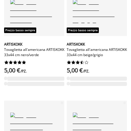
Prezzo basso sempre
Prezzo basso sempre
ARTISKOKK
ARTISKOKK
Tovaglietta all'americana ARTISKOKK
Tovaglietta all'americana ARTISKOKK
33x44 cm nero/verde
33x44 cm beige/grigio




















5,00 €
5,00 €
/PZ.
/PZ.