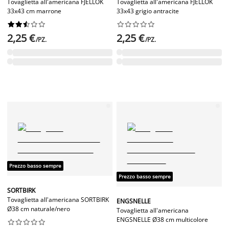
Tovaglietta all'americana FJELLOK
Tovaglietta all'americana FJELLOK
33x43 cm marrone
33x43 grigio antracite




















2,25 €
2,25 €
/PZ.
/PZ.
Prezzo basso sempre
Prezzo basso sempre
SORTBIRK
Tovaglietta all'americana SORTBIRK
ENGSNELLE
Ø38 cm naturale/nero
Tovaglietta all'americana
ENGSNELLE Ø38 cm multicolore









