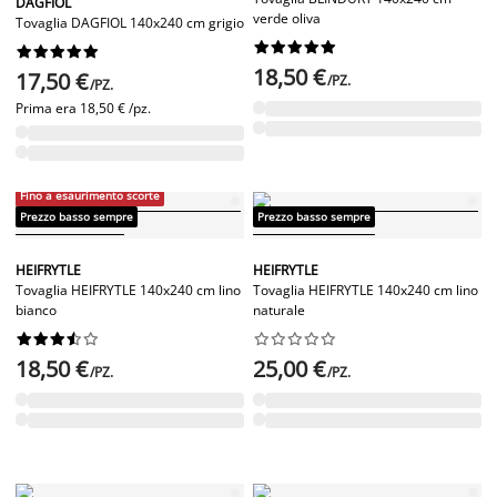
DAGFIOL
verde oliva
Tovaglia DAGFIOL 140x240 cm grigio




















18,50 €
17,50 €
/PZ.
/PZ.
Prima era
18,50 € /pz.
Fino a esaurimento scorte
Prezzo basso sempre
Prezzo basso sempre
HEIFRYTLE
HEIFRYTLE
Tovaglia HEIFRYTLE 140x240 cm lino
Tovaglia HEIFRYTLE 140x240 cm lino
bianco
naturale




















18,50 €
25,00 €
/PZ.
/PZ.