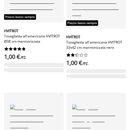
Prezzo basso sempre
Prezzo basso sempre
HVITROT
Tovaglietta all'americana HVITROT
HVITROT
Ø38 cm marmorizzata
Tovaglietta all'americana HVITROT
33x42 cm marmorizzata nero




















1,00 €
/PZ.
1,00 €
/PZ.