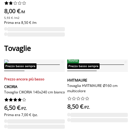










8,00 €
/M
5,93 € /m2
Prima era
8,50 € /m
Tovaglie
Novità
Prezzo basso sempre
Prezzo basso sempre
Prezzo ancora più basso
HVITMAURE
Tovaglia HVITMAURE Ø160 cm
CIKORIA
multicolore
Tovaglia CIKORIA 140x240 cm bianco




















8,50 €
6,50 €
/PZ.
/PZ.
Prima era
7,00 € /pz.