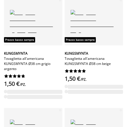
Prezzo basso sempre
Prezzo basso sempre
KUNGSMYNTA
KUNGSMYNTA
Tovaglietta all'americana
Tovaglietta all'americana
KUNGSMYNTA Ø38 cm grigio
KUNGSMYNTA Ø38 cm beige
argento




















1,50 €
/PZ.
1,50 €
/PZ.