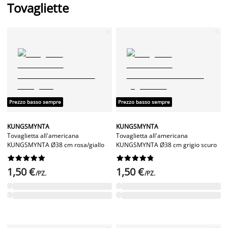
Tovagliette
Prezzo basso sempre
Prezzo basso sempre
KUNGSMYNTA
KUNGSMYNTA
Tovaglietta all'americana
Tovaglietta all'americana
KUNGSMYNTA Ø38 cm rosa/giallo
KUNGSMYNTA Ø38 cm grigio scuro




















1,50 €
1,50 €
/PZ.
/PZ.