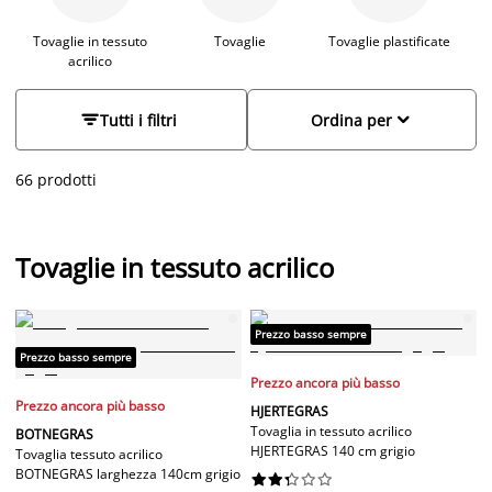
informali. Da JYSK trovi una selezione di tovaglie rettangolari e
rotonde in diversi materiali, design e colori che soddisferanno
Tovaglie in tessuto
Tovaglie
Tovaglie plastificate
acrilico
le tue esigenze ad ottimi prezzi.


Tutti i filtri
Ordina per
66 prodotti
Tovaglie in tessuto acrilico
Prezzo basso sempre
Prezzo basso sempre
Prezzo ancora più basso
Prezzo ancora più basso
HJERTEGRAS
Tovaglia in tessuto acrilico
BOTNEGRAS
HJERTEGRAS 140 cm grigio
Tovaglia tessuto acrilico
BOTNEGRAS larghezza 140cm grigio









