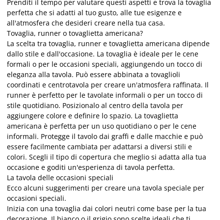
Prenditi il tempo per valutare questi aspetti e trova la tovaglia
perfetta che si adatti al tuo gusto, alle tue esigenze e
all'atmosfera che desideri creare nella tua casa.
Tovaglia, runner o tovaglietta americana?
La scelta tra tovaglia, runner e tovaglietta americana dipende
dallo stile e dall'occasione. La tovaglia è ideale per le cene
formali o per le occasioni speciali, aggiungendo un tocco di
eleganza alla tavola. Può essere abbinata a tovaglioli
coordinati e centrotavola per creare un'atmosfera raffinata. Il
runner è perfetto per le tavolate informali o per un tocco di
stile quotidiano. Posizionalo al centro della tavola per
aggiungere colore e definire lo spazio. La tovaglietta
americana è perfetta per un uso quotidiano o per le cene
informali. Protegge il tavolo dai graffi e dalle macchie e può
essere facilmente cambiata per adattarsi a diversi stili e
colori. Scegli il tipo di copertura che meglio si adatta alla tua
occasione e goditi un'esperienza di tavola perfetta.
La tavola delle occasioni speciali
Ecco alcuni suggerimenti per creare una tavola speciale per
occasioni speciali.
Inizia con una tovaglia dai colori neutri come base per la tua
decorazione. Il bianco o il grigio sono scelte ideali che ti