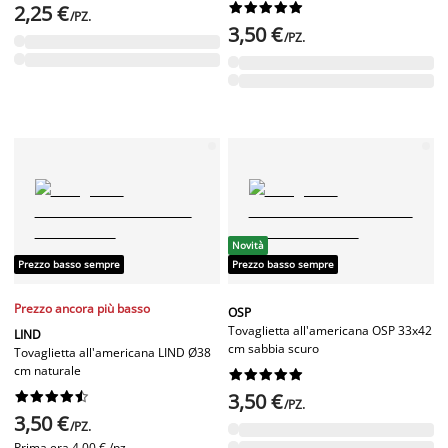










2,25 €
/PZ.
3,50 €
/PZ.
Novità
Prezzo basso sempre
Prezzo basso sempre
Prezzo ancora più basso
OSP
Tovaglietta all'americana OSP 33x42
LIND
cm sabbia scuro
Tovaglietta all'americana LIND Ø38
cm naturale




















3,50 €
/PZ.
3,50 €
/PZ.
Prima era
4,00 € /pz.