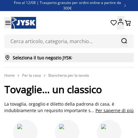
Fino al 12/08 | Trasporto gratuito per ordini online a partire da

300€
Super offerte d'estate | Oltre 1.500 articoli fino al 70%





Finanziamenti - Scegli il piano di rimborso più adatto a te



Seleziona il tuo negozio JYSK

Home
Per la casa
Biancheria per la tavola


Tovaglie… un classico
La tovaglia, orgoglio e diletto della padrona di casa, è
indubbiamente un requisito importante se non il principale,
...
Per saperne di più
per apparecchiare la tavola e creare la giusta atmosfera per
un momento conviviale, e poi una tavola apparecchiata è...
casa! In Italia poi, a differenza dei paesi nordici, è raro
mettersi a tavola senza una tovaglia anche nelle occasioni più