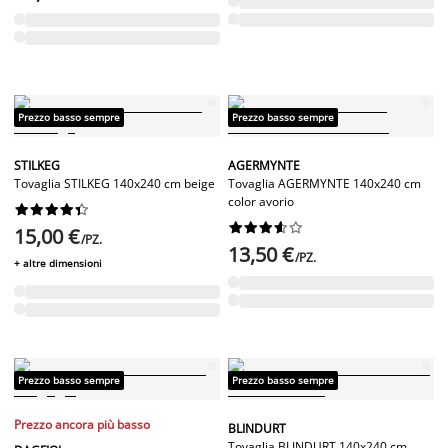
Prezzo basso sempre
Prezzo basso sempre
STILKEG
AGERMYNTE
Tovaglia STILKEG 140x240 cm beige
Tovaglia AGERMYNTE 140x240 cm
color avorio




















15,00 €
/PZ.
13,50 €
/PZ.
+ altre dimensioni
Prezzo basso sempre
Prezzo basso sempre
Prezzo ancora più basso
BLINDURT
Tovaglia BLINDURT 140x240 cm