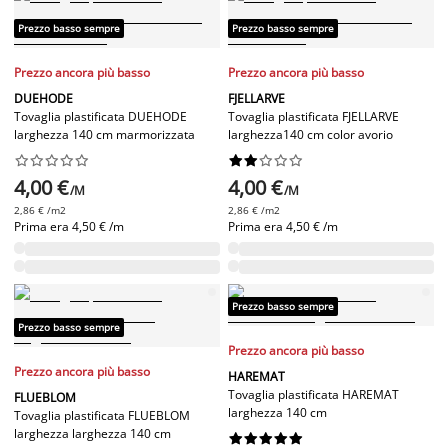
Prezzo basso sempre
Prezzo basso sempre
Prezzo ancora più basso
Prezzo ancora più basso
DUEHODE
FJELLARVE
Tovaglia plastificata DUEHODE
Tovaglia plastificata FJELLARVE
larghezza 140 cm marmorizzata
larghezza140 cm color avorio




















4,00 €
4,00 €
/M
/M
2,86 € /m2
2,86 € /m2
Prima era
4,50 € /m
Prima era
4,50 € /m
Prezzo basso sempre
Prezzo basso sempre
Prezzo ancora più basso
Prezzo ancora più basso
HAREMAT
Tovaglia plastificata HAREMAT
FLUEBLOM
larghezza 140 cm
Tovaglia plastificata FLUEBLOM
larghezza larghezza 140 cm









