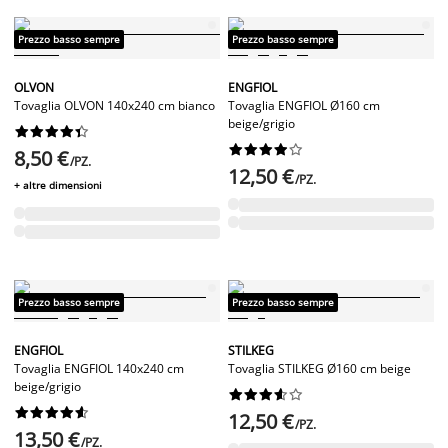
Prezzo basso sempre
Prezzo basso sempre
OLVON
ENGFIOL
Tovaglia OLVON 140x240 cm bianco
Tovaglia ENGFIOL Ø160 cm
beige/grigio




















8,50 €
/PZ.
12,50 €
/PZ.
+ altre dimensioni
Prezzo basso sempre
Prezzo basso sempre
ENGFIOL
STILKEG
Tovaglia ENGFIOL 140x240 cm
Tovaglia STILKEG Ø160 cm beige
beige/grigio




















12,50 €
/PZ.
13,50 €
/PZ.